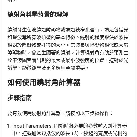
繞射角科學背景的理解
繞射發生在波繞過障礙物或通過狹窄孔徑時，這是包括光
和聲波等所有波類型的基本特徵。繞射的程度取決於波長
相對於障礙物或孔徑的大小。當波長與障礙物相似或大於
障礙物時，會產生顯著的繞射。計算繞射角有助於預測由
於干涉圖案而出現的最大或最小波強度的位置，這對於光
譜學、顯微鏡學及更多應用至關重要。
如何使用繞射角計算器
步驟指南
要有效使用繞射角計算器，請按照以下步驟操作：
Input Parameters
: 開始時將必要的參數輸入到計算器
\lambda
中。這些通常包括波的波長 (
)、狹縫的寬度或光柵的
λ