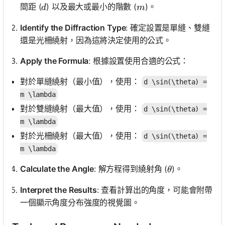
d
m
間距 (
) 以及最大或最小的階數 (
)。
d
m
Identify the Diffraction Type
: 確定設置是單縫、雙縫
還是光柵繞射，因為這將決定使用的公式。
Apply the Formula
: 根據設置使用合適的公式：
對於單縫繞射（最小值），使用：
d \sin(\theta) =
m \lambda
對於雙縫繞射（最大值），使用：
d \sin(\theta) =
m \lambda
對於光柵繞射（最大值），使用：
d \sin(\theta) =
m \lambda
\theta
Calculate the Angle
: 解方程得到繞射角 (
)。
θ
Interpret the Results
: 查看計算出的角度，可能會附帶
一個顯示角度分布強度的視覺圖。