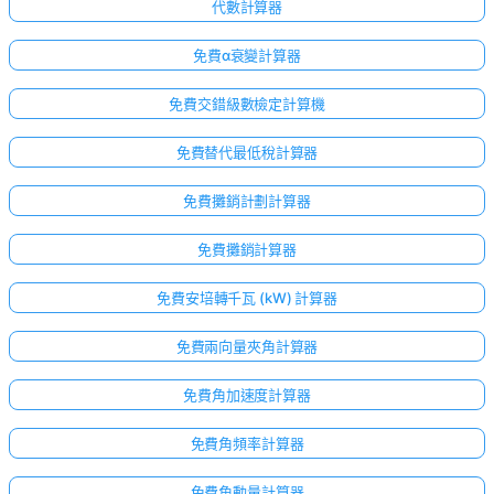
無
代數計算器
問
免費α衰變計算器
題
提
免費交錯級數檢定計算機
出
您
免費替代最低稅計算器
的
第
免費攤銷計劃計算器
一
個
免費攤銷計算器
問
題
免費安培轉千瓦 (kW) 計算器
免費兩向量夾角計算器
免費角加速度計算器
免費角頻率計算器
免費角動量計算器