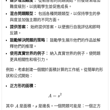
逐步增加難度：
從較容易的問題開始，然後逐漸增加
難度級別，以挑戰學生並促進成長。
混合問題類型：
包括各種問題類型，以保持學生的參
與度並加強主題的不同方面。
提供答案：
始終提供答案，以便進行自我評估和即時
反饋。
鼓勵解決問題的策略：
鼓勵學生展示他們的作品並解
釋他們的推理。
使用真實世界的例子：
納入真實世界的例子，使問題
更具相關性和吸引力。
例如，考慮創建一個關於面積計算的工作紙。從簡單的形
狀和公式開始：
正方形的面積：
2
=
A = s^2
A
s
A
s
其中
是面積，
是邊長。一個問題可能是：一個正方
A
s