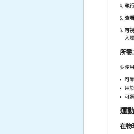
執
查
可
入
所需
要使
可
用
可選
運
在物