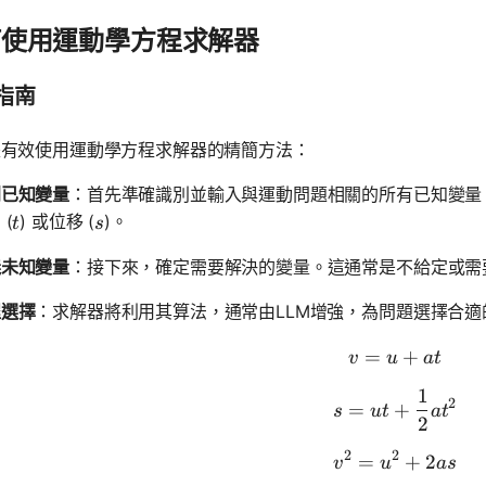
何使用運動學方程求解器
指南
是有效使用運動學方程求解器的精簡方法：
別已知變量
：首先準確識別並輸入與運動問題相關的所有已知變量，
t
s
 (
) 或位移 (
)。
t
s
義未知變量
：接下來，確定需要解決的變量。這通常是不給定或需
程選擇
：求解器將利用其算法，通常由LLM增強，為問題選擇合
=
v = u + a
+
v
u
a
t
1
s = ut + 
2
=
+
s
u
t
a
t
2
2
2
=
v^2 = u^2
+
2
v
u
a
s