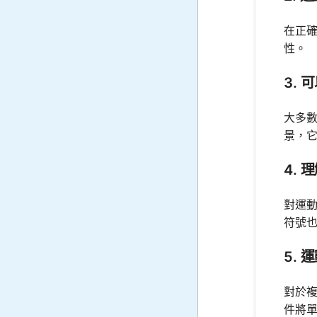
在正
性。
3.
大多
景，
4.
對運
符號
5.
對於
件將