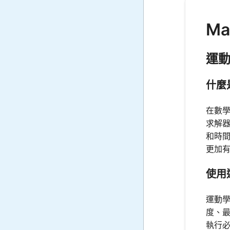
Ma
運
什麼
在數
求解
和時
更加
使用
運動
度、
執行