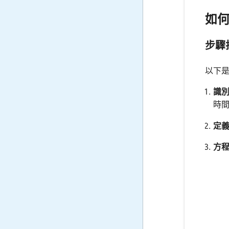
如
步驟
以下
識
時間
定
方