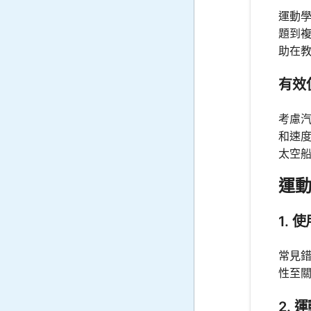
運動
題到
助在
有效
考慮
和速
太空
運
1.
常見
性至
2.