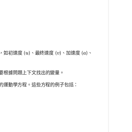
u
v
a
如初速度 (
)、最終速度 (
)、加速度 (
)、
u
v
a
要根據問題上下文找出的變量。
適的運動學方程。這些方程的例子包括：
t
\frac{1}{2}at^2
 + 2as