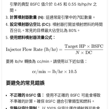
引擎的典型 BSFC 值介於 0.45 和 0.55 lb/hp/hr 之
間。
計算噴射器數量 (N):
這通常是引擎中的汽缸數量。
設定噴射器佔空比 (DC):
噴射器打開並噴射燃料的時間
百分比。常見的目標最大佔空比為 80%。
使用燃料噴射器流量公式：
Target HP
×
BSFC
\text{Injector Flow Rate 
Injector Flow Rate (lb/hr)
=
×
DC
N
要將 lb/hr 轉換為 cc/min，請使用以下近似值：
cc/min
=
lb/hr
\text{cc/min} = \text{lb/h
×
10.5
要避免的常見錯誤
不正確的 BSFC 值：
使用不正確的 BSFC 可能會導致
不準確的計算。確保 BSFC 適合引擎類型和燃料。
忽略佔空比限制：
以 100% 佔空比運作噴射器可能會