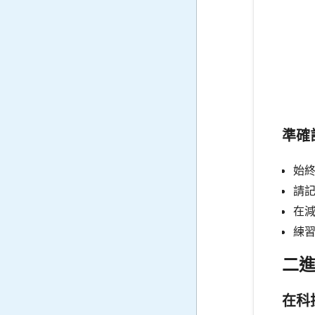
準確
始
請記
在
練
二
在科