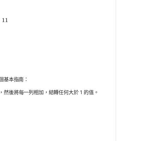
+ 0 + 2 + 1 = 11
=
11
個基本指南：
然後將每一列相加，結轉任何大於 1 的值。
rray}{c} \phantom{0}101 \\ + \phantom{0}110 \\ \h