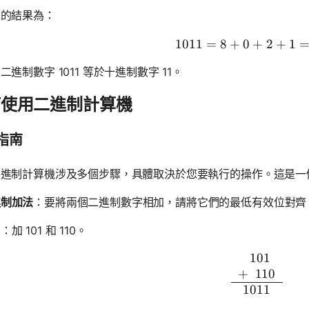
算的結果為：
1011
=
8
+
0
1011 = 8 
+
2
+
1
二進制數字 1011 等於十進制數字 11。
何使用二進制計算機
指南
二進制計算機涉及多個步驟，具體取決於您要執行的操作。這是一
進制加法
：要將兩個二進制數字相加，請將它們的最低有效位對齊，
：加 101 和 110。
0
101
\begin{a
+
0
110
1011