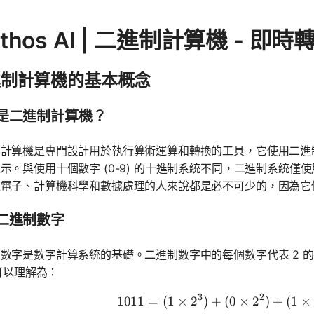
athos AI | 二進制計算機 -
進制計算機的基本概念
是二進制計算機？
計算機是專門設計用於執行算術運算和轉換的工具，它使用二進
示。與使用十個數字 (0-9) 的十進制系統不同，二進制系統僅使
位電子、計算機科學和數據處理的人來說都是必不可少的，因為它
二進制數字
數字是數字計算系統的基礎。二進制數字中的每個數字代表 2 
1 可以理解為：
3
2
1011
=
(
1
×
2
)
+
(
0
×
2
1011 = (1 
)
+
(
1
×