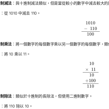
進制減法
：與十進制減法類似，但是當從較小的數字中減去較大的
：從 1010 中減去 110。
1010
\begin{a
−
0
110
100
進制乘法
：將一個數字的每個數字乘以另一個數字的每個數字，類
：將 10 乘以 11。
0
10
\begin{a
×
0
11
0
10
+
100
110
進制除法
：類似於十進制的長除法，但使用二進制數字。
：將 110 除以 10。