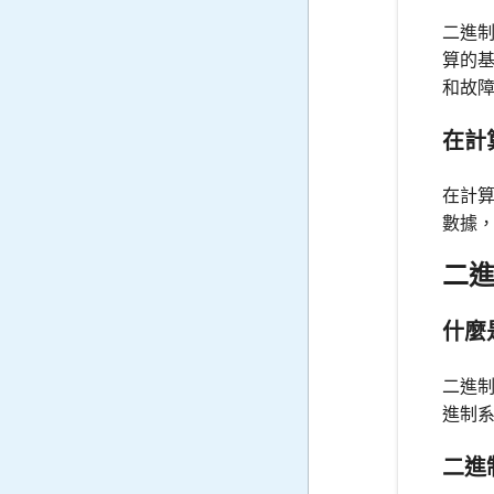
二進
算的基
和故
在計
在計
數據
二
什麼
二進
進制
二進