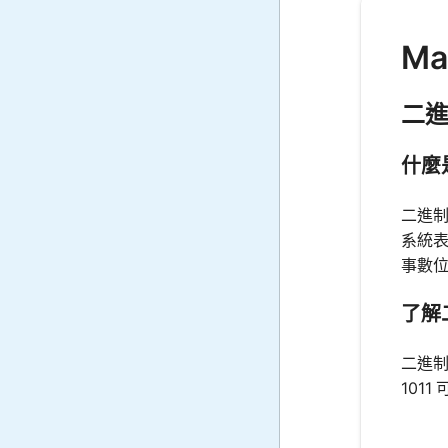
M
二
什麼
二進制
系統表
事數
了解
二進制
101