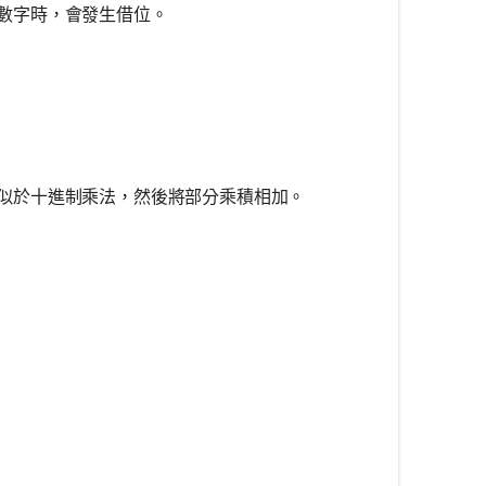
數字時，會發生借位。
rray}{c} 1010 \\ - \phantom{0}110 \\ \hline 100 \\ 
似於十進制乘法，然後將部分乘積相加。
rray}{c} \phantom{0}10 \\ \times \phantom{0}11 \\ 