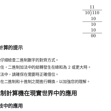
11
\begin{a
10
110
)
0
10
0
10
0
10
0
00
計算的提示
終仔細檢查二進制數字的對齊方式。
住，二進制加法中的結轉發生在總和為 2 或更大時。
減法中，請確保在需要時正確借位。
習在二進制和十進制之間進行轉換，以加強您的理解。
進制計算機在現實世界中的應用
技中的應用