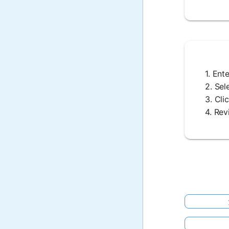
1. E
2. S
3. C
4. 