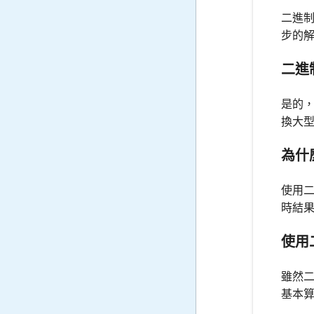
二進
步的
二進
是的
換大
為什
使用
時結
使用
雖然
基本