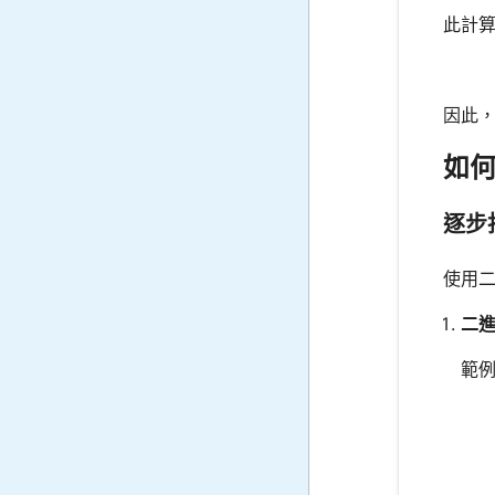
此計
因此，
如
逐步
使用
二
範例