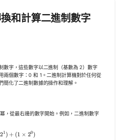
 即時轉換和計算二進制數字
制數字，這些數字以二進制（基數為 2）數字
用兩個數字：0 和 1。二進制計算機對於任何從
們簡化了二進制數據的操作和理解。
的冪，從最右邊的數字開始。例如，二進制數字
1
0
\times 2^3) + (0 \times 2^2) + (1 \times 2^1) + (1 \ti
2
)
+
(
1
×
2
)