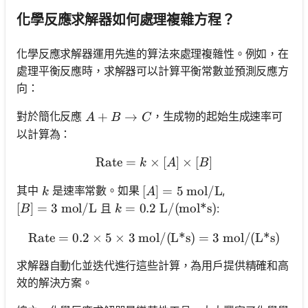
化學反應求解器如何處理複雜方程？
化學反應求解器運用先進的算法來處理複雜性。例如，在
處理平衡反應時，求解器可以計算平衡常數並預測反應方
向：
A + B \rightarrow C
+
→
對於簡化反應
，生成物的起始生成速率可
A
B
C
以計算為：
Rate
=
×
\text{Rate} = k \times [A] 
[
]
×
[
]
k
A
B
k
[A] = 5 \text{ mol/L}
[
]
=
5
mol/L
其中
是速率常數。如果
,
k
A
[B] = 3 \text{ mol/L}
[
]
=
3
mol/L
k = 0.2 \text{ L/(mol*s)}
=
0.2
L/(mol*s)
且
:
B
k
Rate
=
0.2
×
5
×
3
mol/(L*s)
\text{Rate} = 0.2 \times 5
=
3
mol/(L*s)
求解器自動化並迭代進行這些計算，為用戶提供精確和高
效的解決方案。