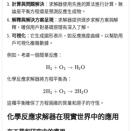
計算與問題解決
：求解器使用先進的算法進行計算，無
論是平衡方程還是預測反應生成物。
解釋與解決方案呈現
：求解器提供逐步求解方案與解
釋，確保用戶對基礎原理有深入了解。
可視化
：它生成圖形表示，如反應進度曲線，以幫助用
戶可視化複雜數據。
例如，考慮一個簡單反應：
H
+
O
\text{H}_{2} + \text{O}_
→
H
O
2
2
2
化學反應求解器將方程平衡為：
2
H
+
O
2\text{H}_{2} + \text{O}
→
2
H
O
2
2
2
這種平衡確保了方程兩邊的質量和原子的守恆。
化學反應求解器在現實世界中的應用