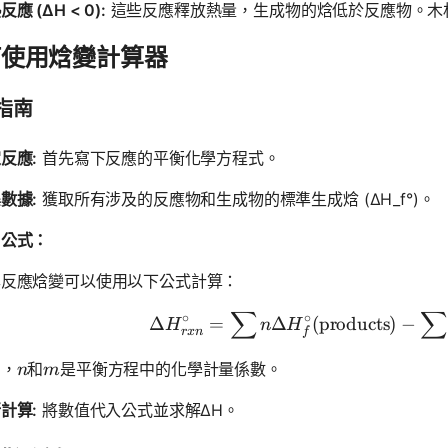
應 (ΔH < 0):
這些反應釋放熱量，生成物的焓低於反應物。木
何使用焓變計算器
指南
反應:
首先寫下反應的平衡化學方程式。
數據:
獲取所有涉及的反應物和生成物的標準生成焓 (ΔH_f°)。
用公式：
準反應焓變可以使用以下公式計算：
∑
∑
\Delta H
∘
∘
Δ
=
Δ
(
products
)
−
H
n
H
r
x
n
f
n
m
中，
和
是平衡方程中的化學計量係數。
n
m
計算:
將數值代入公式並求解ΔH。