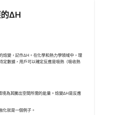
應的ΔH
的焓變，記作ΔH。在化學和熱力學領域中，理
特定數據，用戶可以確定反應是吸熱（吸收熱
環境為其騰出空間所需的能量。焓變ΔH是反應
融化就是一個例子。