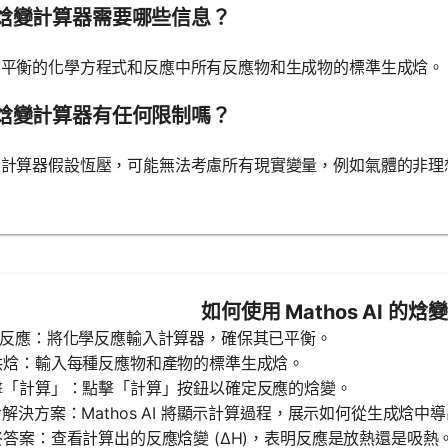
焓變計算器需要哪些信息？
要平衡的化學方程式和反應中所有反應物和生成物的標準生成焓。
焓變計算器有任何限制嗎？
，計算器假設恆壓，可能無法考慮所有現實變量，例如氣體的非理
如何使用 Mathos AI 的
輸入反應：將化學反應輸入計算器，確保其已平衡。
提供焓：輸入每種反應物和產物的標準生成焓。
點擊「計算」：點擊「計算」按鈕以確定反應的焓變。
逐步解決方案：Mathos AI 將顯示計算過程，展示如何從生成焓中
最終答案：查看計算出的反應焓變 (ΔH)，表明反應是放熱還是吸熱