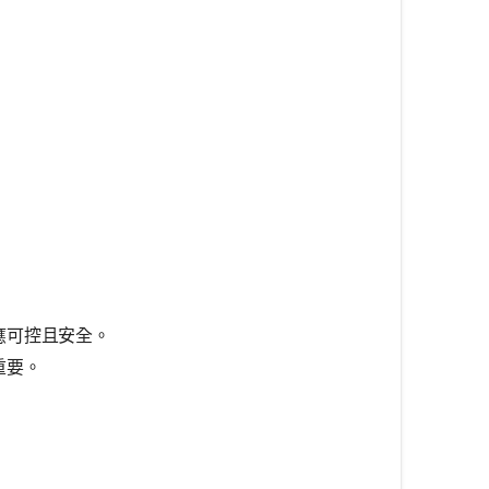
應可控且安全。
重要。