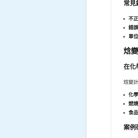
常見
不正
錯誤
單位
焓
在化
焓變
化學
燃燒
食品
案例