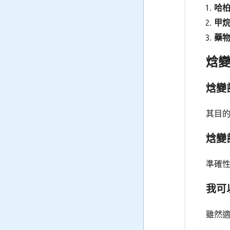
哈柏
甲烷
藥物
焓
焓變
其目
焓變
準確
我可
雖然