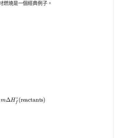
材燃燒是一個經典例子。
^\circ_{rxn} = \sum n \Delta H_f^\circ (\text{product
∘
Δ
(
reactants
)
m
H
f