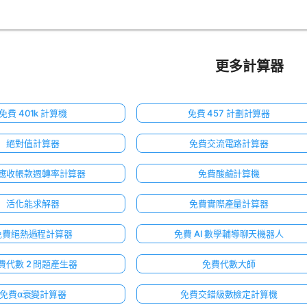
更多計算器
免費 401k 計算機
免費 457 計劃計算器
絕對值計算器
免費交流電路計算器
應收帳款週轉率計算器
免費酸鹼計算機
活化能求解器
免費實際產量計算器
免費絕熱過程計算器
免費 AI 數學輔導聊天機器人
費代數 2 問題產生器
免費代數大師
免費α衰變計算器
免費交錯級數檢定計算機