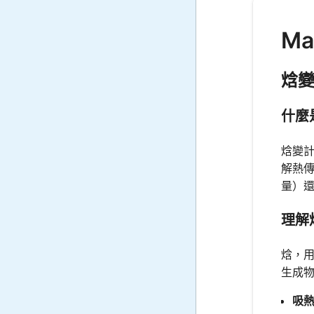
Ma
焓
什麼
焓變
解熱
量）
理解
焓，用
生成
吸熱反