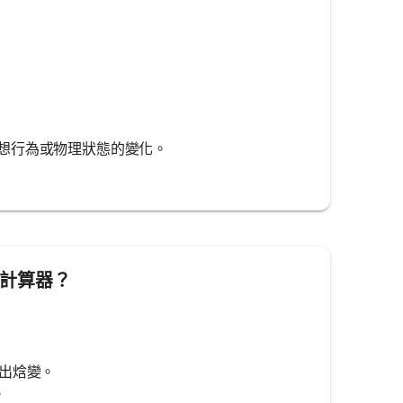
想行為或物理狀態的變化。
焓變計算器？
導出焓變。
。