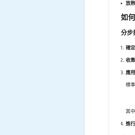
放熱反
如
分步
確定
收集
應
標
其
進行