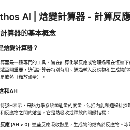
thos AI | 焓變計算器 - 計算反
變計算器的基本概念
是焓變計算器？
計算器是一種專門的工具，旨在計算化學反應或物理過程在恆壓下
傳遞至關重要，這個計算器特別有用。通過輸入反應物和生成物的
還是放熱（釋放熱量）。
焓和ΔH
符號H表示，是熱力學系統總能量的度量，包括內能和通過排擠
物和反應物之間的焓差。它是熱吸收或釋放的關鍵指標：
應 (ΔH > 0):
這些反應吸收熱量，生成物的焓高於反應物。冰