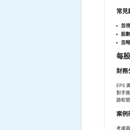
常見
忽
股
忽
每
財務
EPS
對手進
跡和
案例
考慮兩