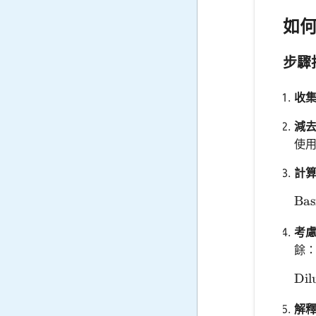
如
步驟
收
減
使
計算
\te
Bas
考
餘
\te
Dil
解