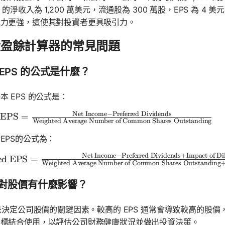
B 的淨收入為 1,200 萬美元，流通股為 300 萬股，EPS 為 4
能力更強，這使其對投資者更具吸引力。
股盈餘計算器的常見問題
 EPS 的公式是什麼？
本 EPS 的公式是：
Net Income
−
Preferred Dividends
{Basic EPS} = \frac{\text{Net Income} - \text{Pref
 EPS
=
Weighted Average Number of Common Shares Outstanding
EPS的公式為：
Net Income
−
Preferred Dividends
+
Impact of Dil
{Diluted EPS} = \frac{\text{Net Income} - \text{Pref
ed EPS
=
Weighted Average Number of Common Shares Outstanding
S 對股價有什麼影響？
 是決定公司股價的關鍵因素。較高的 EPS 通常會導致較高的股價
指標結合使用，以評估公司財務健康狀況並做出投資決策。