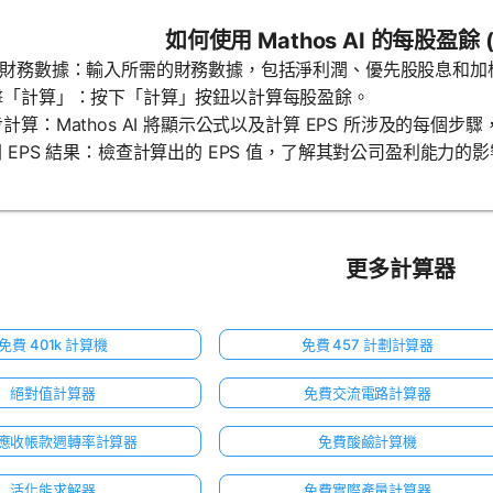
如何使用 Mathos AI 的每股盈餘 
輸入財務數據：輸入所需的財務數據，包括淨利潤、優先股股息和
點擊「計算」：按下「計算」按鈕以計算每股盈餘。
逐步計算：Mathos AI 將顯示公式以及計算 EPS 所涉及的每個
檢閱 EPS 結果：檢查計算出的 EPS 值，了解其對公司盈利能力的
更多計算器
免費 401k 計算機
免費 457 計劃計算器
絕對值計算器
免費交流電路計算器
應收帳款週轉率計算器
免費酸鹼計算機
活化能求解器
免費實際產量計算器