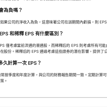
S 會為負嗎？
如果公司的淨收入為負，這意味著公司在該期間內虧損，則 EPS 
EPS 和稀釋 EPS 有什麼區別？
EPS 僅考慮當前流通的普通股，而稀釋后的 EPS 則考慮所有
在股份。稀釋后的 EPS 通過考慮這些證券的潛在影響，提供了
多久計算一次 EPS？
 通常按季度和年度計算，與公司的財務報告期間一致。定期計算
決策。