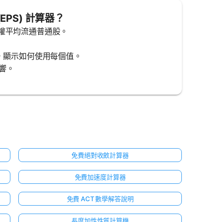
(EPS) 計算器？
加權平均流通普通股。
步驟，顯示如何使用每個值。
影響。
免費絕對收斂計算器
免費加速度計算器
免費 ACT 數學解答說明
長度加性性質計算機