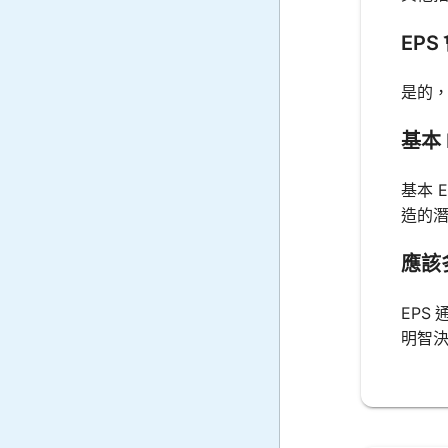
EP
是的，
基本 
基本 
造的潛
應該
EPS
明智