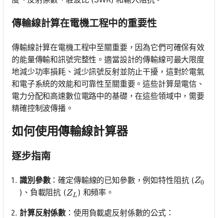
傳輸線計算在電機工程中的重要性
傳輸線計算在電機工程中至關重要，因為它們可確保有效
的能量傳輸和訊號完整性。適當設計的傳輸線可最大限度
地減少功率損耗、減少訊號反射並防止干擾，這對於電氣
和電子系統的效能和可靠性至關重要。這些計算是電信、
電力分配和高速數位電路中的基礎，在這些領域中，需要
精確控制波傳播。
如何使用傳輸線計算器
逐步指南
Z_0
識別參數
：確定傳輸線的已知參數，例如特性阻抗 (
Z
0
Z_L
)、負載阻抗 (
) 和頻率。
Z
L
計算反射係數
：使用負載處反射係數的公式：