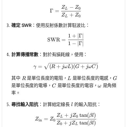
−
Z
Z
\Gamma = \frac{Z_L - Z
0
L
Γ
=
+
Z
Z
0
L
確定 SWR
：使用反射係數計算駐波比：
1
+
∣Γ∣
\text{SWR} = \frac{1 +
SWR
=
1
−
∣Γ∣
計算傳播常數
：對於有損耗線，使用：
\gamma = \sqrt{(R + j\
=
(
+
)
(
+
)
γ
R
jω
L
G
jω
C
R
L
G
其中
是單位長度的電阻，
是單位長度的電感，
R
L
G
C
\omega
是單位長度的電導，
是單位長度的電容，
是角頻
C
ω
率。
l
尋找輸入阻抗
：計算給定線長
的輸入阻抗：
l
+
tan
(
)
Z_{\text{in}} = Z_0 \fra
Z
j
Z
βl
0
L
=
Z
Z
in
0
+
tan
(
)
Z
j
Z
βl
0
L