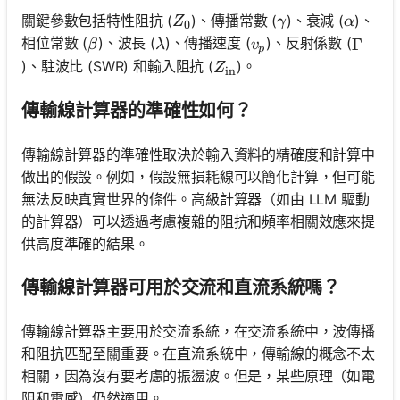
Z_0
\gamma
\alpha
關鍵參數包括特性阻抗 (
)、傳播常數 (
)、衰減 (
)、
Z
γ
α
0
\beta
\lambda
v_p
相位常數 (
)、波長 (
)、傳播速度 (
)、反射係數 (
\Gam
Γ
β
λ
v
p
Z_{\text{in}}
)、駐波比 (SWR) 和輸入阻抗 (
)。
Z
in
傳輸線計算器的準確性如何？
傳輸線計算器的準確性取決於輸入資料的精確度和計算中
做出的假設。例如，假設無損耗線可以簡化計算，但可能
無法反映真實世界的條件。高級計算器（如由 LLM 驅動
的計算器）可以透過考慮複雜的阻抗和頻率相關效應來提
供高度準確的結果。
傳輸線計算器可用於交流和直流系統嗎？
傳輸線計算器主要用於交流系統，在交流系統中，波傳播
和阻抗匹配至關重要。在直流系統中，傳輸線的概念不太
相關，因為沒有要考慮的振盪波。但是，某些原理（如電
阻和電感）仍然適用。