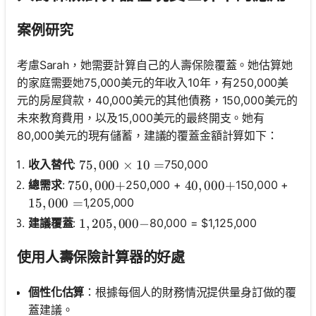
案例研究
考慮Sarah，她需要計算自己的人壽保險覆蓋。她估算她
的家庭需要她75,000美元的年收入10年，有250,000美
元的房屋貸款，40,000美元的其他債務，150,000美元的
未來教育費用，以及15,000美元的最終開支。她有
80,000美元的現有儲蓄，建議的覆蓋金額計算如下：
收入替代
:
750,000
75,000 \times 10 =
75
,
000
×
10
=
總需求
:
250,000 +
150,000 +
750,000 +
750
,
000
+
40,000 +
40
,
000
+
1,205,000
15,000 =
15
,
000
=
建議覆蓋
:
80,000 = $1,125,000
1,205,000 -
1
,
205
,
000
−
使用人壽保險計算器的好處
個性化估算
：根據每個人的財務情況提供量身訂做的覆
蓋建議。