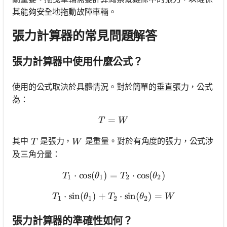
其能夠安全地拖動故障車輛。
張力計算器的常見問題解答
張力計算器中使用什麼公式？
使用的公式取決於具體情況。對於簡單的垂直張力，公式
為：
=
T = W
T
W
T
W
其中
是張力，
是重量。對於有角度的張力，公式涉
T
W
及三角分量：
⋅
cos
(
)
=
T_1 \cdot \cos(\theta_1) 
⋅
cos
(
)
T
θ
T
θ
1
1
2
2
⋅
sin
(
)
+
T_1 \cdot \sin(\theta_1) 
⋅
sin
(
)
=
T
θ
T
θ
W
1
1
2
2
張力計算器的準確性如何？