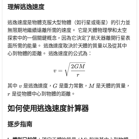
理解逃逸速度
逃逸速度是物體克服大型物體（如行星或衛星）的引力並
無限期地繼續遠離所需的速度。 它是天體物理學和太空
探索中的一個關鍵概念，因為它決定了航天器離開行星表
面所需的能量。 逃逸速度取決於天體的質量以及從其中
心到物體的距離。 逃逸速度的公式為：
v = \sqrt{\frac{2GM}{r}}
2
GM
=
v
r
v
G
M
其中
是逃逸速度，
是重力常數，
是天體的質量，
v
G
M
r
是從物體中心到物體的距離。
r
如何使用逃逸速度計算器
逐步指南