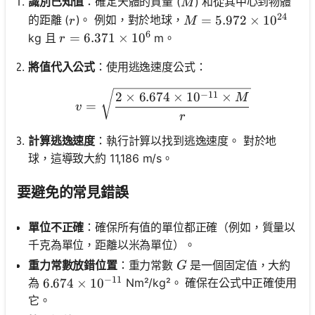
M
識別已知值
：確定天體的質量 (
) 和從其中心到物體
M
24
r
M = 5.972 \times 10^
=
5.972
×
1
0
的距離 (
)。 例如，對於地球，
r
M
6
r = 6.371 \times 10^6
=
6.371
×
1
0
kg 且
m。
r
將值代入公式
：使用逃逸速度公式：
v = \sqrt{\frac{2 \times 
−
11
2
×
6.674
×
1
0
×
M
=
v
r
計算逃逸速度
：執行計算以找到逃逸速度。 對於地
球，這導致大約 11,186 m/s。
要避免的常見錯誤
單位不正確
：確保所有值的單位都正確（例如，質量以
千克為單位，距離以米為單位）。
G
重力常數放錯位置
：重力常數
是一個固定值，大約
G
−
11
為
Nm²/kg²。 確保在公式中正確使用
6.674 \times 10^{-11}
6.674
×
1
0
它。