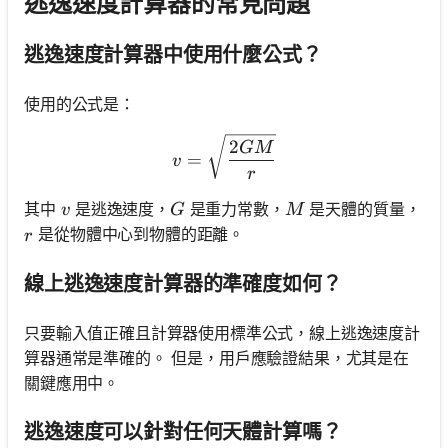
逃逸速度計算器的常見問題
逃逸速度計算器中使用什麼公式？
使用的公式是：
v = \sqrt{\frac{2GM}{r}}
2
GM
=
v
r
v
G
M
其中
是逃逸速度，
是重力常數，
是天體的質量，
v
G
M
r
是從物體中心到物體的距離。
r
線上逃逸速度計算器的準確度如何？
只要輸入值正確且計算器使用標準公式，線上逃逸速度計
算器通常是準確的。 但是，用戶應驗證結果，尤其是在
關鍵應用中。
逃逸速度可以針對任何天體計算嗎？