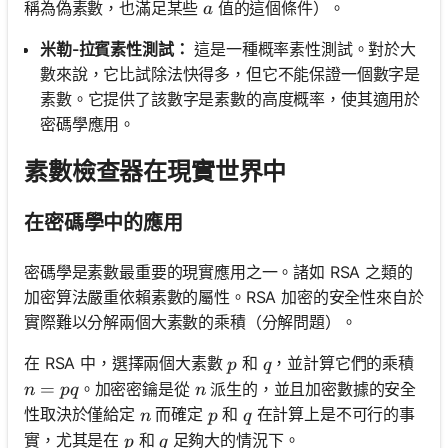
a
稱為偽素數，也滿足某些
值的這個條件）。
a
米勒-拉賓素性測試：
這是一種概率素性測試。對於大
數來說，它比試除法快得多，但它不能保證一個數字是
素數。它提供了該數字是素數的高度概率，使其適用於
密碼學應用。
素數檢查器在現實世界中
在密碼學中的應用
密碼學是素數最重要的現實應用之一。諸如 RSA 之類的
加密算法嚴重依賴素數的屬性。RSA 加密的安全性來自於
實際難以分解兩個大素數的乘積（分解問題）。
p
q
在 RSA 中，選擇兩個大素數
和
，並計算它們的乘積
p
q
n = pq
=
n
。加密密鑰是從
派生的，並且加密數據的安全
n
pq
n
n
p
q
性取決於僅給定
而確定
和
在計算上是不可行的事
n
p
q
p
q
實，尤其是在
和
足夠大的情況下。
p
q