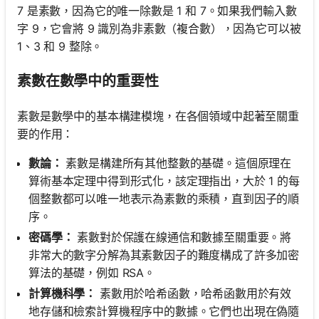
7 是素數，因為它的唯一除數是 1 和 7。如果我們輸入數
字 9，它會將 9 識別為非素數（複合數），因為它可以被
1、3 和 9 整除。
素數在數學中的重要性
素數是數學中的基本構建模塊，在各個領域中起著至關重
要的作用：
數論：
素數是構建所有其他整數的基礎。這個原理在
算術基本定理中得到形式化，該定理指出，大於 1 的每
個整數都可以唯一地表示為素數的乘積，直到因子的順
序。
密碼學：
素數對於保護在線通信和數據至關重要。將
非常大的數字分解為其素數因子的難度構成了許多加密
算法的基礎，例如 RSA。
計算機科學：
素數用於哈希函數，哈希函數用於有效
地存儲和檢索計算機程序中的數據。它們也出現在偽隨