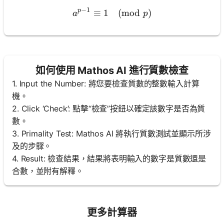
−
1
p
≡
1
a^{p-1} \equiv 1 \pmod{p
(
mod
)
a
p
如何使用 Mathos AI 進行質數檢查
1. Input the Number: 將您要檢查質數的整數輸入計算
機。
2. Click ‘Check’: 點擊“檢查”按鈕以確定該數字是否為質
數。
3. Primality Test: Mathos AI 將執行質數測試並顯示所涉
及的步驟。
4. Result: 檢查結果，結果將表明輸入的數字是質數還是
合數，並附有解釋。
更多計算器