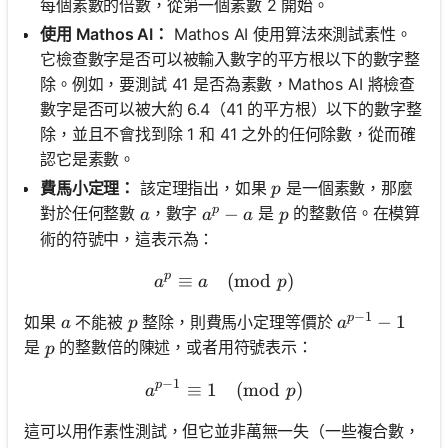
每個素數的倍數，從第一個素數 2 開始。
使用 Mathos AI：
Mathos AI 使用算法來測試素性。
它檢查數字是否可以被輸入數字的平方根以下的數字整
除。例如，要測試 41 是否為素數，Mathos AI 將檢查
數字是否可以被大約 6.4（41 的平方根）以下的數字整
除，並且不會找到除 1 和 41 之外的任何除數，從而確
認它是素數。
p
費馬小定理：
該定理指出，如果
是一個素數，那麼
p
p
a
a^p - a
−
p
對於任何整數
，數字
是
的整數倍。在模算
a
a
a
p
術的符號中，這表示為：
p
≡
a^p \equiv a \pmod{p}
(
mod
)
a
a
p
−
1
p
a
p
a^{p-1} - 1
−
1
如果
不能被
整除，則費馬小定理等價於
a
p
a
p
是
的整數倍的陳述，或者用符號表示：
p
−
1
p
≡
1
a^{p-1} \equiv 1 \pmod{p
(
mod
)
a
p
這可以用作素性測試，但它並非萬無一失（一些複合數，