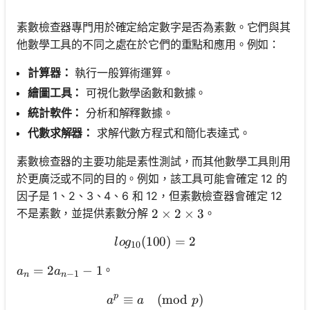
素數檢查器專門用於確定給定數字是否為素數。它們與其
他數學工具的不同之處在於它們的重點和應用。例如：
計算器：
執行一般算術運算。
繪圖工具：
可視化數學函數和數據。
統計軟件：
分析和解釋數據。
代數求解器：
求解代數方程式和簡化表達式。
素數檢查器的主要功能是素性測試，而其他數學工具則用
於更廣泛或不同的目的。例如，該工具可能會確定 12 的
因子是 1、2、3、4、6 和 12，但素數檢查器會確定 12
不是素數，並提供素數分解
。
2 \times 2 \times 3
2
×
2
×
3
(
100
log_{10}(100) = 2
)
=
2
l
o
g
10
a_n = 2a_{n-1} - 1
=
2
−
1
。
a
a
−
1
n
n
p
≡
a^p \equiv a \pmod{p}
(
mod
)
a
a
p