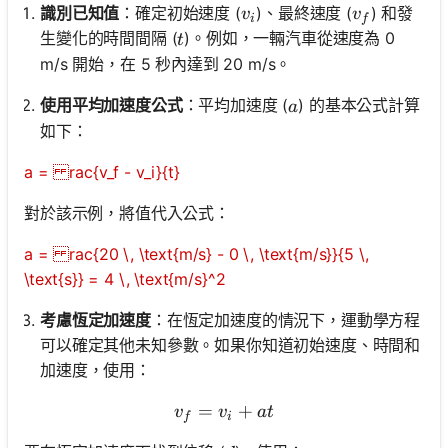
v_i
v_f
識別已知值
：確定初始速度 (
)、最終速度 (
) 和發
v
v
i
f
t
生變化的時間間隔 (
)。例如，一輛汽車從速度為 0
t
m/s 開始，在 5 秒內達到 20 m/s。
a
使用平均加速度公式
：平均加速度 (
) 的基本公式計算
a
如下：
a = rac{v_f - v_i}{t}
對於該示例，將值代入公式：
a = rac{20 \, \text{m/s} - 0 \, \text{m/s}}{5 \,
\text{s}} = 4 \, \text{m/s}^2
考慮恆定加速度
：在恆定加速度的情況下，運動學方程
可以確定其他未知參數。如果你知道初始速度、時間和
加速度，使用：
=
v_f = v_i + a t
+
v
v
a
t
f
i