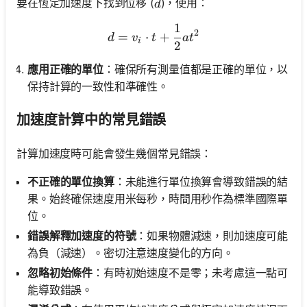
d
要在恆定加速度下找到位移 (
)，使用：
d
1
d = v_i \cdot t + \frac{1}
2
=
⋅
+
d
v
t
a
t
i
2
應用正確的單位
：確保所有測量值都是正確的單位，以
保持計算的一致性和準確性。
加速度計算中的常見錯誤
計算加速度時可能會發生幾個常見錯誤：
不正確的單位換算
：未能進行單位換算會導致錯誤的結
果。始終確保速度用米每秒，時間用秒作為標準國際單
位。
錯誤解釋加速度的符號
：如果物體減速，則加速度可能
為負（減速）。密切注意速度變化的方向。
忽略初始條件
：有時初始速度不是零；未考慮這一點可
能導致錯誤。