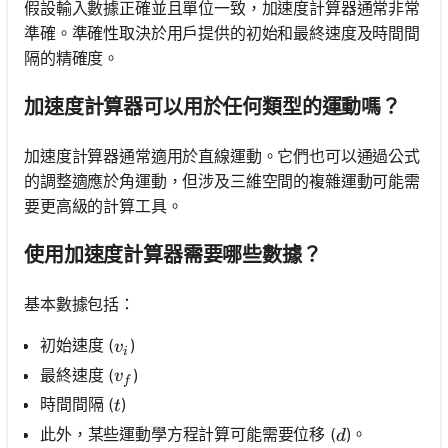
假設輸入數據正確並且單位一致，加速度計算器通常非常
準確。準確性取決於用戶提供的初始和最終速度及時間間
隔的精確度。
加速度計算器可以用於任何類型的運動嗎？
加速度計算器通常適用於直線運動。它們也可以通過公式
的調整適應於角運動，但涉及三維空間的複雜運動可能需
要更高級的計算工具。
使用加速度計算器需要哪些數據？
基本數據包括：
v_i
初始速度 (
)
v
i
v_f
最終速度 (
)
v
f
t
時間間隔 (
)
t
d
此外，某些運動學方程計算可能需要位移 (
)。
d