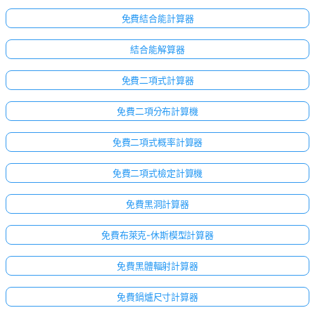
無
免費結合能計算器
問
題
結合能解算器
提
出
免費二項式計算器
您
的
免費二項分布計算機
第
一
免費二項式概率計算器
個
問
免費二項式檢定計算機
題
免費黑洞計算器
免費布萊克-休斯模型計算器
免費黑體輻射計算器
免費鍋爐尺寸計算器