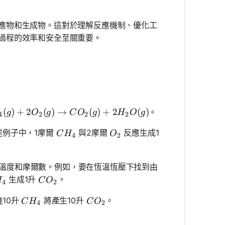
應物和生成物。這對於理解反應機制、優化工
過程的效率和安全至關重要。
4(g) + 2O_2(g) \rightarrow CO_2(g) + 2H_2O(g)
(
)
+
2
(
)
→
(
)
+
2
(
)
。
g
O
g
C
O
g
H
O
g
4
2
2
2
CH_4
O_2
述例子中，1摩爾
與2摩爾
反應生成1
C
H
O
4
2
溫度和摩爾數。例如，要在恆溫恆壓下找到由
_4
CO_2
生成1升
。
H
C
O
4
2
CH_4
CO_2
10升
將產生10升
。
C
H
C
O
4
2