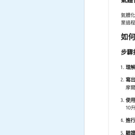
氣體
氣體
業過
如
步驟
理
寫
摩
使
10
進
驗