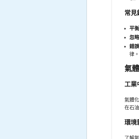
常見
平
忽
錯
律
氣
工業
氣體
在石
環境
了解