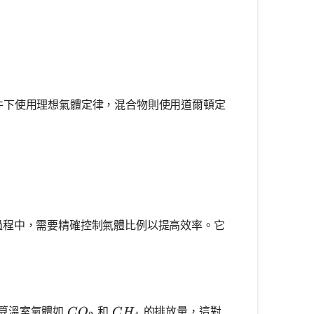
條件下使用理想氣體定律，混合物則使用道爾頓定
過程中，需要精確控制氣體比例以提高效率。它
CO_2
CH_4
計算溫室氣體如
和
的排放量，這對
C
O
C
H