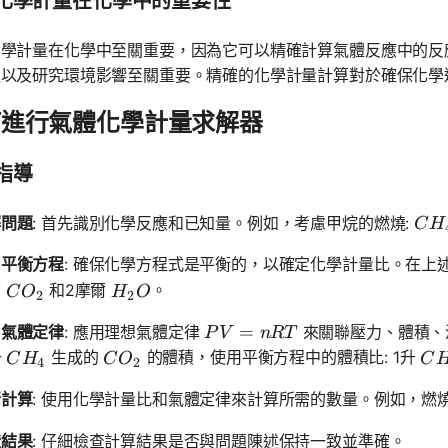
化學計量在化學中的重要性
化學計量在化學中至關重要，因為它可以精確計算氣體反應中的反
程以及研究環境影響至關重要。精確的化學計量計算對於確保化學
何進行氣體化學計量求解器
指導
CH_
解問題
: 首先識別化學反應和已知量。例如，考慮甲烷的燃燒:
C
H
出平衡方程
: 確保化學方程式是平衡的，以確定化學計量比。在上
CO_2
H_2O
爾
和2摩爾
。
C
O
H
O
2
2
PV = nRT
=
用氣體定律
: 應用理想氣體定律
來關聯壓力、體積、
P
V
n
RT
CH_4
CO_2
CH
升
生成的
的體積，使用平衡方程中的體積比: 1升
C
H
C
O
C
4
2
行計算
: 使用化學計量比和氣體定律來計算所需的數量。例如，燃燒
證結果
: 仔細檢查計算結果是否與問題陳述保持一致並準確。