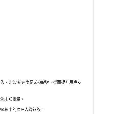
^2 + 2ad
{(v_0 + v)}{2}t
\frac{1}{2}at^2
，比如'初速度是5米每秒'，從而提升用戶友
解決未知變量。
過程中的潛在人為錯誤。