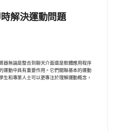
- 即時解決運動問題
算器無論是整合到聊天介面還是軟體應用程序
的運動中具有重要作用。它們關聯基本的運動
學生和專業人士可以更專注於理解運動概念，
 at
+ \frac{1}{2}at^2