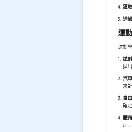
獲
通
運
運動
拋
拋
汽
來
自
確
體
v =
=
v