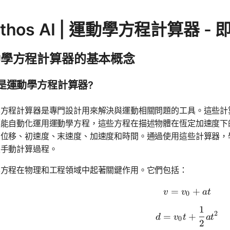
thos AI | 運動學方程計算器 
動學方程計算器的基本概念
是運動學方程計算器?
學方程計算器是專門設計用來解決與運動相關問題的工具。這些計
都能自動化運用運動學方程，這些方程在描述物體在恆定加速度下
：位移、初速度、末速度、加速度和時間。通過使用這些計算器，
是手動計算過程。
學方程在物理和工程領域中起著關鍵作用。它們包括：
=
v = v_0 +
+
v
v
a
t
0
1
d = v_0t 
2
=
+
d
v
t
a
t
0
2