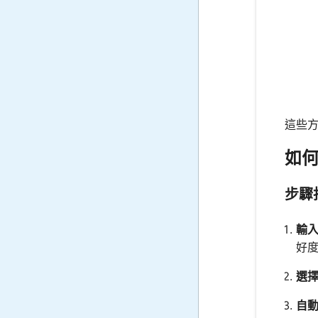
這些
如
步驟
輸
好
選
自