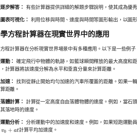
取逐步解答：
有些計算器提供詳細的解題步驟說明，使其成為優
過圖表可視化：
利用位移與時間、速度與時間等圖形輸出，以圖形
動學方程計算器在現實世界中的應用
學方程計算器在分析現實世界場景中有多種應用。以下是一些例子
射運動：
確定飛行中物體的軌跡，如籃球瞬間釋放的最大高度和距離
出，計算器將該速度分解為水平和垂直分量來計算距離。
車加速：
找到從靜止開始均勻加速的汽車所覆蓋的距離。如果一輛車以
計算距離。
由落體計算：
計算從一定高度自由落體物體的速度。例如，當石頭
定其落地時的速度。
育運動分析：
分析運動中的加速度和速度。例如，如果短跑運動員
 v_0 + at
+
計算平均加速度。
v
a
t
0