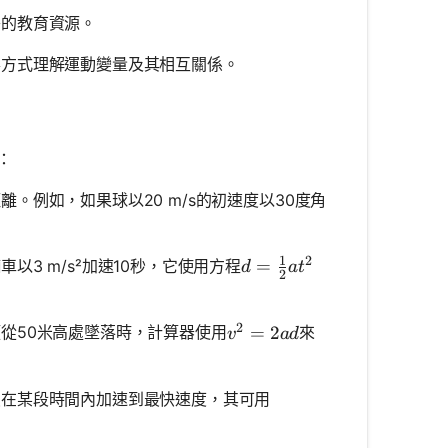
秀的教育資源。
方式理解運動變量及其相互關係。
：
。例如，如果球以20 m/s的初速度以30度角
1
2
d = \frac{1}{2}at^2
=
3 m/s²加速10秒，它使用方程
d
a
t
2
2
v^2 = 2ad
=
2
從50米高處墜落時，計算器使用
來
v
a
d
在某段時間內加速到最快速度，其可用