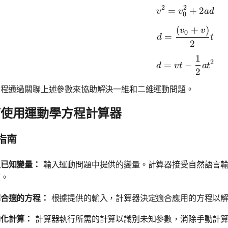
2
2
=
v^2 = v_0
+
2
v
v
a
d
0
(
+
)
d = \frac
v
v
0
=
d
t
2
1
d = vt - 
2
=
−
d
v
t
a
t
2
方程通過關聯上述參數來協助解決一維和二維運動問題。
何使用運動學方程計算器
指南
入已知變量：
輸入運動問題中提供的變量。計算器接受自然語言輸入
度。
擇合適的方程：
根據提供的輸入，計算器決定適合應用的方程以
動化計算：
計算器執行所需的計算以識別未知參數，消除手動計算