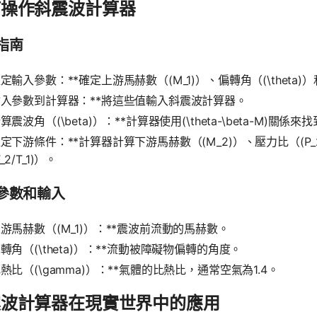
何操作斜震波計算器
指南
確定輸入參數：**確定上游馬赫數（(M_1)）、偏轉角（(\theta)
輸入參數到計算器：**將這些值輸入斜震波計算器。
計算震波角（(\beta)）：**計算器使用(\theta-\beta-M)關係
確定下游條件：**計算器計算下游馬赫數（(M_2)）、壓力比（(P_2/P_
_2/T_1)）。
參數和輸入
上游馬赫數（(M_1)）：**震波前流動的馬赫數。
偏轉角（(\theta)）：**流動被障礙物偏轉的角度。
比熱比（(\gamma)）：**氣體的比熱比，通常空氣為1.4。
震波計算器在現實世界中的應用