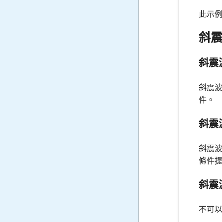
此示
斜
斜震
斜震
件。
斜震
斜震
條件
斜震
不可