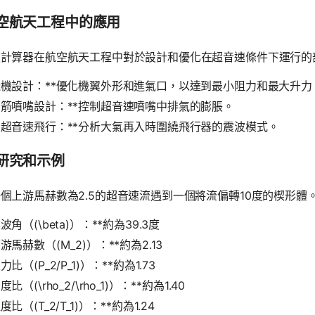
空航天工程中的應用
波計算器在航空航天工程中對於設計和優化在超音速條件下運行的
飛機設計：**優化機翼外形和進氣口，以達到最小阻力和最大升力
火箭噴嘴設計：**控制超音速噴嘴中排氣的膨脹。
高超音速飛行：**分析大氣再入時圍繞飛行器的震波模式。
研究和示例
個上游馬赫數為2.5的超音速流遇到一個將流偏轉10度的楔形
震波角（(\beta)）：**約為39.3度
下游馬赫數（(M_2)）：**約為2.13
力比（(P_2/P_1)）：**約為1.73
度比（(\rho_2/\rho_1)）：**約為1.40
度比（(T_2/T_1)）：**約為1.24