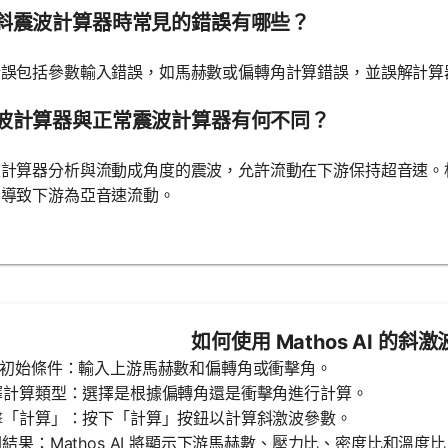
斜震波計算器時常見的錯誤有哪些？
錯誤包括參數輸入錯誤，如馬赫數或偏轉角計算錯誤，並誤解計算
波計算器與正常震波計算器有何不同？
波計算器分析與流動成角度的震波，允許流動在下游保持超音速。
，導致下游為亞音速流動。
如何使用 Mathos AI 的斜
輸入初始條件：輸入上游馬赫數和偏轉角或衝擊角。
選擇計算類型：選擇是根據偏轉角還是衝擊角進行計算。
點擊「計算」：按下「計算」按鈕以計算斜激波參數。
檢閱結果：Mathos AI 將顯示下游馬赫數、壓力比、密度比和溫度