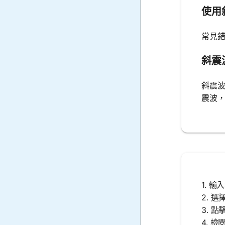
使用
常見
斜震
斜震
震波
1. 
2. 
3. 
4. 