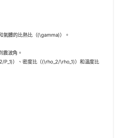
）和氣體的比熱比（(\gamma)）。
來找到震波角。
1)）、密度比（(\rho_2/\rho_1)）和溫度比