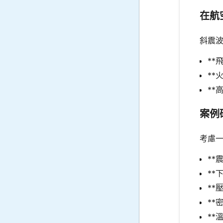
在航
斜震
**
**
**
案例
考慮一
**
**
**壓
**密
**溫