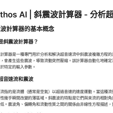
thos AI | 斜震波計算器 - 分
震波計算器的基本概念
是斜震波計算器？
波計算器是一種專門用於分析和解決超音速流中斜震波複雜方程的
時，會產生這些震波，導致流動突然壓縮。該計算器自動化地確定
基於特定的輸入參數。
超音速流和震波
速流指的是流體（通常是空氣）以超過音速的速度運動。當這種流
特性幾乎瞬間改變的薄區域。斜震波的特點是它們與來流的相對角
降低。震波角、偏轉角和流動性質之間的關係由非線性方程描述，