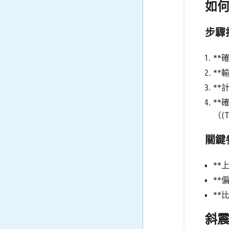
如
步驟
**
**
**
**
（(T
關鍵
**
**
**
斜