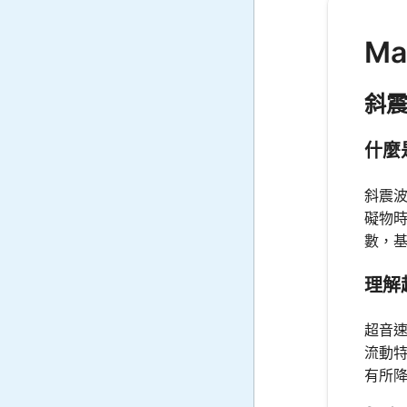
Ma
斜
什麼
斜震
礙物
數，
理解
超音
流動
有所