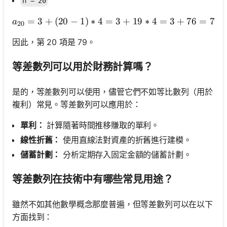
n = 20
=
3
+
(
20
−
1
)
∗
4
=
3
a₂₀ = 3 + (20 - 1) * 4 = 3
+
19
∗
4
=
3
+
76
=
79
a
20
因此，第 20 項是 79。
等差數列可以用於財務計算嗎？
是的，等差數列可以使用，儘管它們不如等比數列（用於
複利）常見。等差數列可以應用於：
單利：
計算隨著時間推移賺取的單利。
線性折舊：
使用直線法對資產的折舊進行建模。
儲蓄計劃：
分析定期存入固定金額的儲蓄計劃。
等差數列在技術中有哪些常見用途？
雖然不如其他數學概念那麼普遍，但等差數列可以在以下
方面找到：