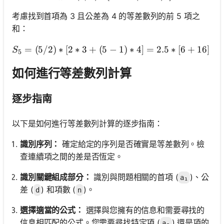
考慮找到首項為 3 且公差為 4 的等差數列的前 5 項之
和：
=
(
5/2
)
∗
[
2
∗
3
+
(
5
−
1
)
∗
4
]
S_5 = (5/2) * [2 * 3
=
2.5
∗
[
6
+
16
]
=
S
5
如何進行等差數列計算
逐步指南
以下是如何進行等差數列計算的逐步指南：
識別序列：
確定給定的序列是否確實是等差數列。檢
查連續項之間的差是否恆定。
識別關鍵組成部分：
識別與問題相關的首項 (
)、公
a₁
差 (
) 和項數 (
)。
d
n
選擇適當的公式：
選擇與您擁有的信息和需要尋找的
信息相匹配的公式。您需要尋找特定項 (
) 還是項的
aₙ