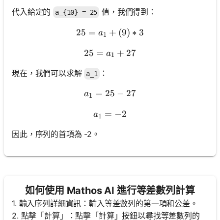
代入給定的
值，我們得到：
a_{10} = 25
25
=
+
25 = a_1 + (9) * 3
(
9
)
∗
3
a
1
25
=
25 = a_1 + 27
+
27
a
1
現在，我們可以求解
：
a_1
=
25
a_1 = 25 - 27
−
27
a
1
=
a_1 = -2
−
2
a
1
因此，序列的首項為 -2。
如何使用 Mathos AI 進行等差數列計算
1. 輸入序列詳細資訊：輸入等差數列的第一項和公差。
尚
2. 點擊「計算」：點擊「計算」按鈕以尋找等差數列的