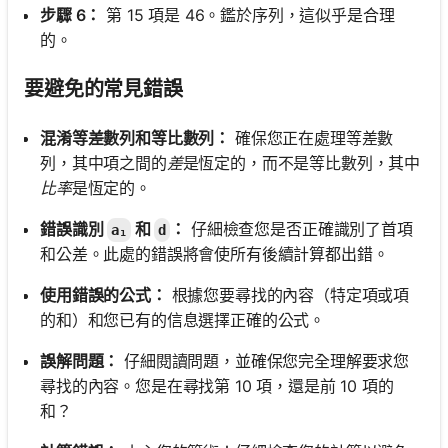
步驟 6：
第 15 項是 46。鑑於序列，這似乎是合理
的。
要避免的常見錯誤
混淆等差數列和等比數列：
確保您正在處理等差數
列，其中項之間的
差
是恆定的，而不是等比數列，其中
比率
是恆定的。
錯誤識別
和
：
仔細檢查您是否正確識別了首項
a₁
d
和公差。此處的錯誤將會使所有後續計算都出錯。
使用錯誤的公式：
根據您要尋找的內容（特定項或項
的和）和您已有的信息選擇正確的公式。
誤解問題：
仔細閱讀問題，並確保您完全理解要求您
尋找的內容。您是在尋找第 10 項，還是前 10 項的
和？