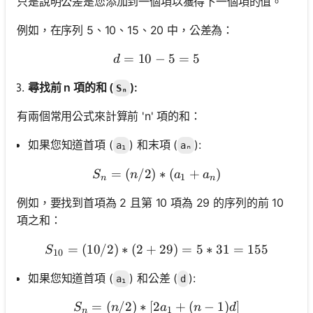
只是說明公差是您添加到一個項以獲得下一個項的值。
例如，在序列 5、10、15、20 中，公差為：
=
10
−
d = 10 - 5 = 5
5
=
5
d
尋找前 n 項的和 (
):
Sₙ
有兩個常用公式來計算前 'n' 項的和：
如果您知道首項 (
) 和末項 (
):
a₁
aₙ
=
(
/2
)
Sₙ = (n/2) * (a₁ + aₙ)
∗
(
+
)
S
n
a
a
1
n
n
例如，要找到首項為 2 且第 10 項為 29 的序列的前 10
項之和：
=
(
10/2
)
∗
(
2
+
S_{10} = (10/2) * (2 + 29)
29
)
=
5
∗
31
=
155
S
10
如果您知道首項 (
) 和公差 (
):
a₁
d
=
(
/2
)
∗
[
2
Sₙ = (n/2) * [2a₁ + (n - 1)d
+
(
−
1
)
]
S
n
a
n
d
1
n