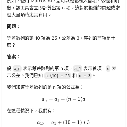
例如，使用 Mathos AI，您可以輕鬆輸入首項、公差和項
數，該工具會立即計算出第 n 項。這對於複雜的問題或處
理大量項時尤其有用。
問題：
等差數列的第 10 項為 25，公差為 3。序列的首項是什
麼？
答案：
設
表示等差數列的第 n 項，
表示首項，
表
a_n
a_1
d
示公差。我們已知
和
。
a_{10} = 25
d = 3
我們知道等差數列的第 n 項的公式為：
=
+
a_n = a_1 + (n - 1)d
(
−
1
)
a
a
n
d
1
n
在這種情況下，我們有：
=
+
(
a_{10} = a_1 + (10 - 1) * 
10
−
1
)
∗
3
a
a
10
1