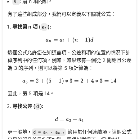
: 前 n 項的和。
Sₙ
有了這些組成部分，我們可以定義以下關鍵公式：
尋找第 n 項 (
):
aₙ
=
+
aₙ = a₁ + (n - 1)d
(
−
1
)
a
a
n
d
1
n
這個公式允許您在知道首項、公差和項的位置的情況下計
算序列中的任何項。例如，如果您有一個從 2 開始且公差
為 3 的序列，則可以將第 5 項計算為：
=
2
+
(
5
−
1
)
∗
3
a_5 = 2 + (5-1) * 3 = 2 + 
=
2
+
4
∗
3
=
14
a
5
因此，第 5 項是 14。
尋找公差 (
):
d
=
d = a₂ - a₁
−
d
a
a
2
1
更一般地，
適用於任何連續項。這個公式
d = aₙ - aₙ₋₁