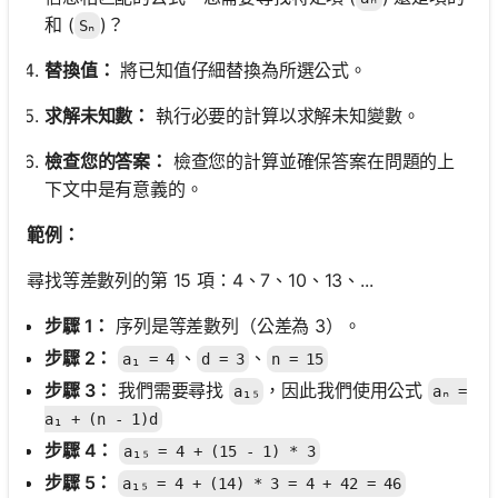
和 (
)？
Sₙ
替換值：
將已知值仔細替換為所選公式。
求解未知數：
執行必要的計算以求解未知變數。
檢查您的答案：
檢查您的計算並確保答案在問題的上
下文中是有意義的。
範例：
尋找等差數列的第 15 項：4、7、10、13、...
步驟 1：
序列是等差數列（公差為 3）。
步驟 2：
、
、
a₁ = 4
d = 3
n = 15
步驟 3：
我們需要尋找
，因此我們使用公式
a₁₅
aₙ =
a₁ + (n - 1)d
步驟 4：
a₁₅ = 4 + (15 - 1) * 3
步驟 5：
a₁₅ = 4 + (14) * 3 = 4 + 42 = 46