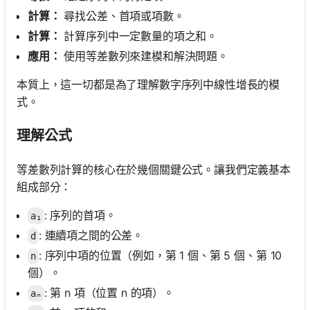
計算：
尋找公差、首項或項數。
計算：
計算序列中一定數量的項之和。
應用：
使用等差數列來建模和解決問題。
本質上，這一切都是為了理解數字序列中線性增長的模
式。
理解公式
等差數列計算的核心在於幾個關鍵公式。讓我們定義基本
組成部分：
: 序列的首項。
a₁
: 連續項之間的公差。
d
: 序列中項的位置（例如，第 1 個、第 5 個、第 10
n
個）。
: 第 n 項（位置 n 的項）。
aₙ