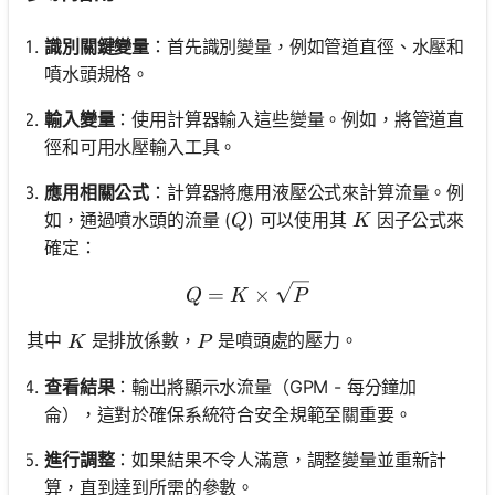
識別關鍵變量
：首先識別變量，例如管道直徑、水壓和
噴水頭規格。
輸入變量
：使用計算器輸入這些變量。例如，將管道直
徑和可用水壓輸入工具。
應用相關公式
：計算器將應用液壓公式來計算流量。例
Q
K
如，通過噴水頭的流量 (
) 可以使用其
因子公式來
Q
K
確定：
Q = K \times \sqrt{P}
=
×
Q
K
P
K
P
其中
是排放係數，
是噴頭處的壓力。
K
P
查看結果
：輸出將顯示水流量（GPM - 每分鐘加
侖），這對於確保系統符合安全規範至關重要。
進行調整
：如果結果不令人滿意，調整變量並重新計
算，直到達到所需的參數。