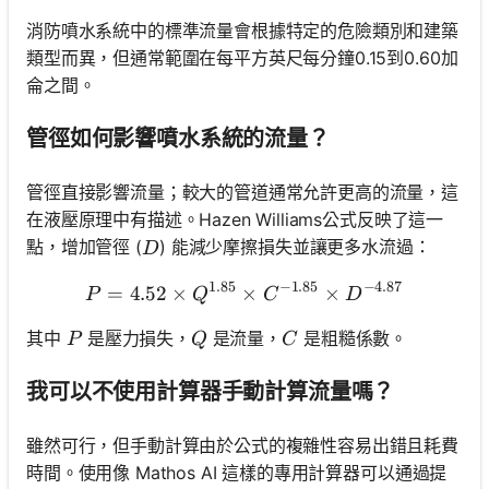
消防噴水系統中的標準流量會根據特定的危險類別和建築
類型而異，但通常範圍在每平方英尺每分鐘0.15到0.60加
侖之間。
管徑如何影響噴水系統的流量？
管徑直接影響流量；較大的管道通常允許更高的流量，這
在液壓原理中有描述。Hazen Williams公式反映了這一
D
點，增加管徑 (
) 能減少摩擦損失並讓更多水流過：
D
1.85
−
1.85
−
4.87
=
4.52
×
×
P = 4.52 \times Q^{1.85} 
×
P
Q
C
D
P
Q
C
其中
是壓力損失，
是流量，
是粗糙係數。
P
Q
C
我可以不使用計算器手動計算流量嗎？
雖然可行，但手動計算由於公式的複雜性容易出錯且耗費
時間。使用像 Mathos AI 這樣的專用計算器可以通過提