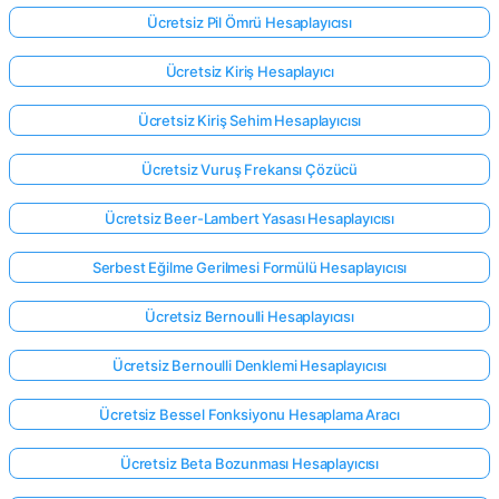
Ücretsiz Pil Ömrü Hesaplayıcısı
Ücretsiz Kiriş Hesaplayıcı
Henüz
Soru
Ücretsiz Kiriş Sehim Hesaplayıcısı
Yok
İlk
Ücretsiz Vuruş Frekansı Çözücü
Sorunuzu
Sorun
Ücretsiz Beer-Lambert Yasası Hesaplayıcısı
Serbest Eğilme Gerilmesi Formülü Hesaplayıcısı
Ücretsiz Bernoulli Hesaplayıcısı
Ücretsiz Bernoulli Denklemi Hesaplayıcısı
Ücretsiz Bessel Fonksiyonu Hesaplama Aracı
Ücretsiz Beta Bozunması Hesaplayıcısı