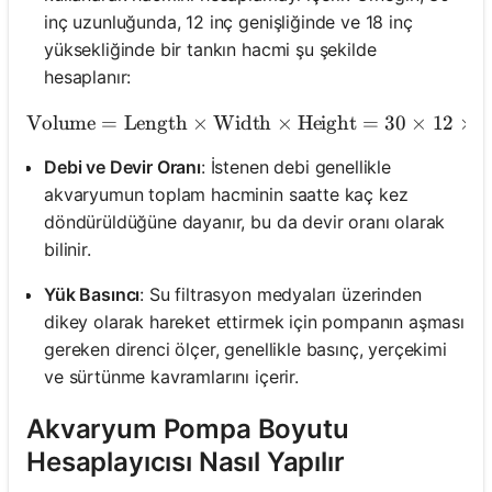
inç uzunluğunda, 12 inç genişliğinde ve 18 inç
yüksekliğinde bir tankın hacmi şu şekilde
hesaplanır:
Volume
=
Length
×
Width
×
Height
\text{Volume} 
=
30
×
12
×
1
Debi ve Devir Oranı
: İstenen debi genellikle
akvaryumun toplam hacminin saatte kaç kez
döndürüldüğüne dayanır, bu da devir oranı olarak
bilinir.
Yük Basıncı
: Su filtrasyon medyaları üzerinden
dikey olarak hareket ettirmek için pompanın aşması
gereken direnci ölçer, genellikle basınç, yerçekimi
ve sürtünme kavramlarını içerir.
Akvaryum Pompa Boyutu
Hesaplayıcısı Nasıl Yapılır