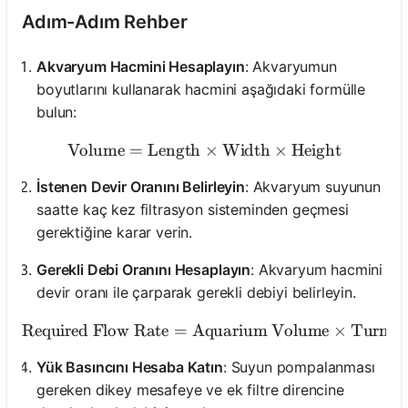
Adım-Adım Rehber
Akvaryum Hacmini Hesaplayın
: Akvaryumun
boyutlarını kullanarak hacmini aşağıdaki formülle
bulun:
Volume
=
Length
\text{Volume} = \text{Len
×
Width
×
Height
İstenen Devir Oranını Belirleyin
: Akvaryum suyunun
saatte kaç kez filtrasyon sisteminden geçmesi
gerektiğine karar verin.
Gerekli Debi Oranını Hesaplayın
: Akvaryum hacmini
devir oranı ile çarparak gerekli debiyi belirleyin.
Required Flow Rate
=
Aquarium Volume
\text{Required Flow 
×
Turnov
Yük Basıncını Hesaba Katın
: Suyun pompalanması
gereken dikey mesafeye ve ek filtre direncine