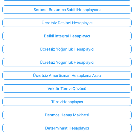
Serbest Bozunma Sabiti Hesaplayıcısı
Ücretsiz Desibel Hesaplayıcı
Belirli İntegral Hesaplayıcı
Ücretsiz Yoğunluk Hesaplayıcı
Ücretsiz Yoğunluk Hesaplayıcı
Ücretsiz Amortisman Hesaplama Aracı
Vektör Türevi Çözücü
Türev Hesaplayıcı
Buradan
Desmos Hesap Makinesi
giriş
yap!
ek:
Determinant Hesaplayıcı