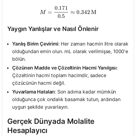
0.171
M = \frac{0.171}{0.5} \ap
=
≈
0.342
M
M
0.5
Yaygın Yanlışlar ve Nasıl Önlenir
Yanlış Birim Çevirimi
: Her zaman hacmin litre olarak
olduğundan emin olun. mL olarak verilmişse, 1000'e
bölün.
Çözünen Madde ve Çözeltinin Hacmi Yanılgısı
:
Çözeltinin hacmi toplam hacimdir, sadece
çözücünün hacmi değil.
Yuvarlama Hataları
: Son adıma kadar mümkün
olduğunca çok ondalık basamak tutun, ardından
uygun şekilde yuvarlayın.
Gerçek Dünyada Molalite
Hesaplayıcı