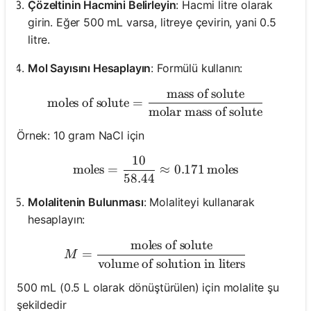
Çözeltinin Hacmini Belirleyin
: Hacmi litre olarak
girin. Eğer 500 mL varsa, litreye çevirin, yani 0.5
litre.
Mol Sayısını Hesaplayın
: Formülü kullanın:
mass of solute
\text{moles of solute} = \f
moles of solute
=
molar mass of solute
Örnek: 10 gram NaCl için
10
\text{moles} = \frac{10}{
moles
=
≈
0.171
moles
58.44
Molalitenin Bulunması
: Molaliteyi kullanarak
hesaplayın:
moles of solute
M = \frac{\text{moles of so
=
M
volume of solution in liters
500 mL (0.5 L olarak dönüştürülen) için molalite şu
şekildedir