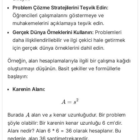
Problem Çözme Stratejilerini Teşvik Edin:
Öğrencileri çalışmalarını göstermeye ve
muhakemelerini açıklamaya teşvik edin.
Gerçek Dünya Örneklerini Kullanın:
Problemleri
daha ilişkilendirilebilir ve ilgi çekici hale getirmek
için gerçek dünya örneklerini dahil edin.
Örneğin, alan hesaplamalarıyla ilgili bir çalışma kağıdı
oluşturmayı düşünün. Basit şekiller ve formüllerle
başlayın:
Karenin Alanı:
2
=
A = s^2
A
s
A
s
Burada
alan ve
kenar uzunluğudur. Bir problem
A
s
şöyle olabilir: Bir karenin kenar uzunluğu 6 cm'dir.
Alanı nedir? Alan 6 * 6 = 36 olarak hesaplanır. Bu
nedenle, alan 36 santimetrekaredir.