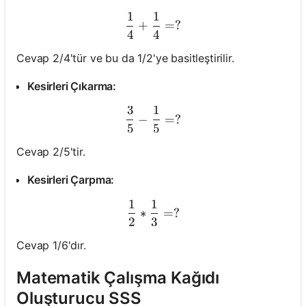
1
1
\frac{1}{4} + \frac{1}{4}
+
=
?
4
4
Cevap 2/4'tür ve bu da 1/2'ye basitleştirilir.
Kesirleri Çıkarma:
3
1
\frac{3}{5} - \frac{1}{5} 
−
=
?
5
5
Cevap 2/5'tir.
Kesirleri Çarpma:
1
1
\frac{1}{2} * \frac{1}{3}
∗
=
?
2
3
Cevap 1/6'dır.
Matematik Çalışma Kağıdı
Oluşturucu SSS