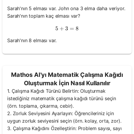
Sarah'nın 5 elması var. John ona 3 elma daha veriyor.
Sarah'nın toplam kaç elması var?
5
+
3
5 + 3 = 8
=
8
Sarah'nın 8 elması var.
Mathos AI'yı Matematik Çalışma Kağıdı
Oluşturmak İçin Nasıl Kullanılır
1. Çalışma Kağıdı Türünü Belirtin: Oluşturmak
istediğiniz matematik çalışma kağıdı türünü seçin
(örn. toplama, çıkarma, cebir).
2. Zorluk Seviyesini Ayarlayın: Öğrencileriniz için
uygun zorluk seviyesini seçin (örn. kolay, orta, zor).
3. Çalışma Kağıdını Özelleştirin: Problem sayısı, sayı