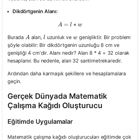
Dikdörtgenin Alanı:
=
A = l * w
∗
A
l
w
A
l
w
Burada
alan,
uzunluk ve
genişliktir. Bir problem
A
l
w
şöyle olabilir: Bir dikdörtgenin uzunluğu 8 cm ve
genişliği 4 cm'dir. Alanı nedir? Alan 8 * 4 = 32 olarak
hesaplanır. Bu nedenle, alan 32 santimetrekaredir.
Ardından daha karmaşık şekillere ve hesaplamalara
geçin.
Gerçek Dünyada Matematik
Çalışma Kağıdı Oluşturucu
Eğitimde Uygulamalar
Matematik çalışma kağıdı oluşturucuları eğitimde çok