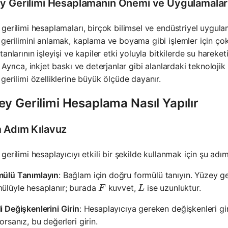
y Gerilimi Hesaplamanın Önemi ve Uygulamalar
gerilimi hesaplamaları, birçok bilimsel ve endüstriyel uygulama
gerilimini anlamak, kaplama ve boyama gibi işlemler için çok 
tanlarının işleyişi ve kapiler etki yoluyla bitkilerde su hareket
 Ayrıca, inkjet baskı ve deterjanlar gibi alanlardaki teknoloj
gerilimi özelliklerine büyük ölçüde dayanır.
y Gerilimi Hesaplama Nasıl Yapılır
 Adım Kılavuz
gerilimi hesaplayıcıyı etkili bir şekilde kullanmak için şu adıml
mülü Tanımlayın
: Bağlam için doğru formülü tanıyın. Yüzey ge
F
L
ülüyle hesaplanır; burada
kuvvet,
ise uzunluktur.
F
L
i Değişkenlerini Girin
: Hesaplayıcıya gereken değişkenleri gi
yorsanız, bu değerleri girin.