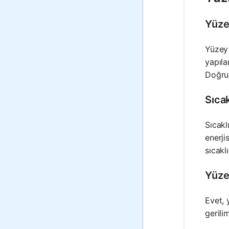
Yüze
Yüzey 
yapıla
Doğru 
Sıcak
Sıcakl
enerji
sıcaklı
Yüzey
Evet, 
gerili