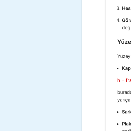
Hesa
Görs
deği
Yüze
Yüzey 
Kap
h = fr
bura
yarıça
Sar
Pla