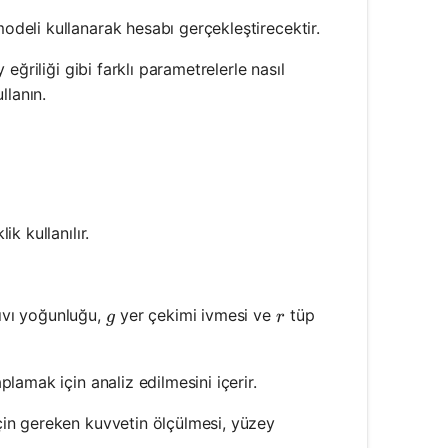
odeli kullanarak hesabı gerçekleştirecektir.
 eğriliği gibi farklı parametrelerle nasıl
llanın.
ik kullanılır.
g
r
ıvı yoğunluğu,
yer çekimi ivmesi ve
tüp
g
r
plamak için analiz edilmesini içerir.
için gereken kuvvetin ölçülmesi, yüzey