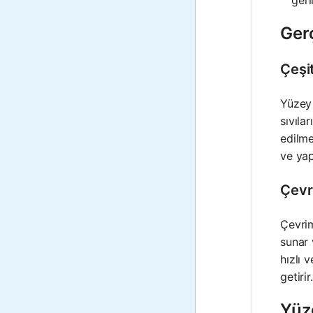
geril
Ger
Çeşi
Yüzey 
sıvıla
edilme
ve yap
Çevr
Çevrim
sunar 
hızlı 
getirir.
Yüz