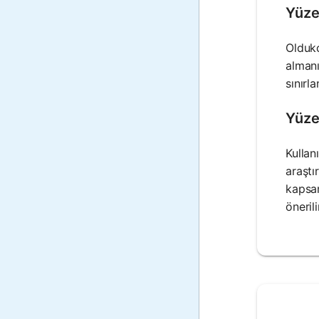
Yüzey
Oldukç
almanı
sınırla
Yüzey
Kullan
araştı
kapsam
önerili