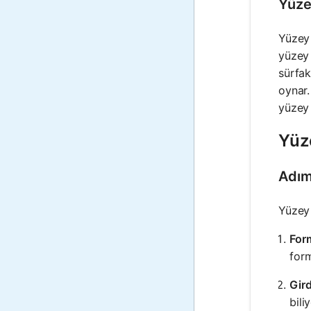
Yüze
Yüzey 
yüzey 
sürfak
oynar.
yüzey 
Yüze
Adım
Yüzey 
For
form
Gird
bili