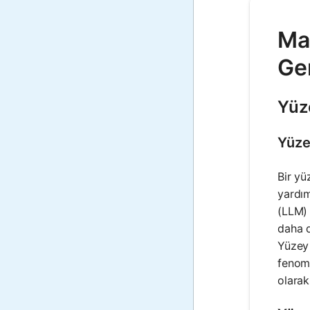
Mat
Ger
Yüze
Yüze
Bir yü
yardım
(LLM) 
daha d
Yüzey 
fenome
olarak