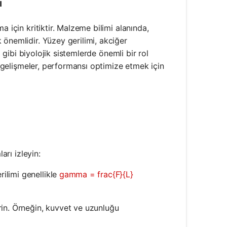
ı
 için kritiktir. Malzeme bilimi alanında,
önemlidir. Yüzey gerilimi, akciğer
i gibi biyolojik sistemlerde önemli bir rol
ik gelişmeler, performansı optimize etmek için
arı izleyin:
rilimi genellikle
gamma = frac{F}{L}
rin. Örneğin, kuvvet ve uzunluğu