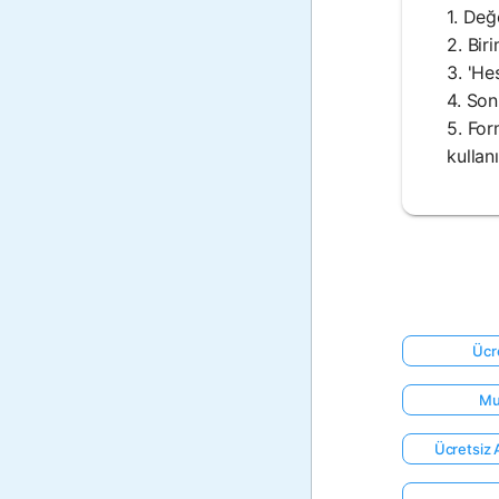
1. Değ
2. Bir
3. 'He
4. Son
5. For
kullan
Ücr
Mu
Ücretsiz A