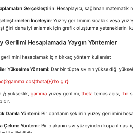
plamaları Gerçekleştirin
: Hesaplayıcı, sağlanan matematik m
elleştirmeleri İnceleyin
: Yüzey geriliminin sıcaklık veya yüzey
ştiğini daha iyi anlamak için grafik oluşturma yeteneklerini ku
y Gerilimi Hesaplamada Yaygın Yöntemler
gerilimini hesaplamak için birkaç yöntem kullanılır:
iler Yükselme Yöntemi
: Dar bir tüpte sıvının yükseldiği yüksekl
ac{2gamma cos(theta)}{rho g r}
h
da
yükseklik,
gamma
yüzey gerilimi,
theta
temas açısı,
rho
s
h
pıdır.
kık Damla Yöntemi
: Bir damlanın şeklinin yüzey gerilimini hesa
ka Çekme Yöntemi
: Bir plakanın sıvı yüzeyinden koparılması 