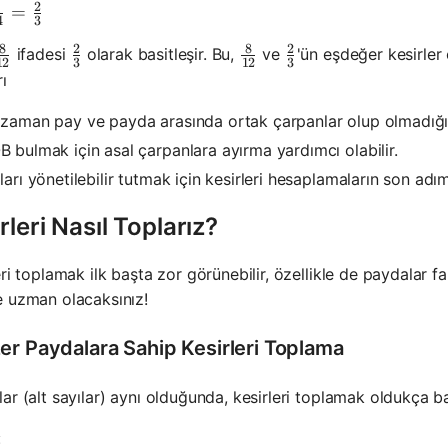
2
ac{8 \div 4}{12 \div 4}=\frac{2}{3}
=
4
3
8
2
8
2
\frac{8}{12}
\frac{2}{3}
\frac{8}{12}
\frac{2}{3}
ifadesi
olarak basitleşir. Bu,
ve
'ün eşdeğer kesirler 
12
3
12
3
rı
zaman pay ve payda arasında ortak çarpanlar olup olmadığın
 bulmak için asal çarpanlara ayırma yardımcı olabilir.
ları yönetilebilir tutmak için kesirleri hesaplamaların son adımı
rleri Nasıl Toplarız?
eri toplamak ilk başta zor görünebilir, özellikle de paydalar 
 uzman olacaksınız!
er Paydalara Sahip Kesirleri Toplama
ar (alt sayılar) aynı olduğunda, kesirleri toplamak oldukça bas
: