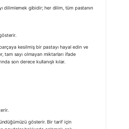
yı dilimlemek gibidir; her dilim, tüm pastanın
österir.
 parçaya kesilmiş bir pastayı hayal edin ve
er, tam sayı olmayan miktarları ifade
nda son derece kullanışlı kılar.
rir.
ündüğümüzü gösterir. Bir tarif için