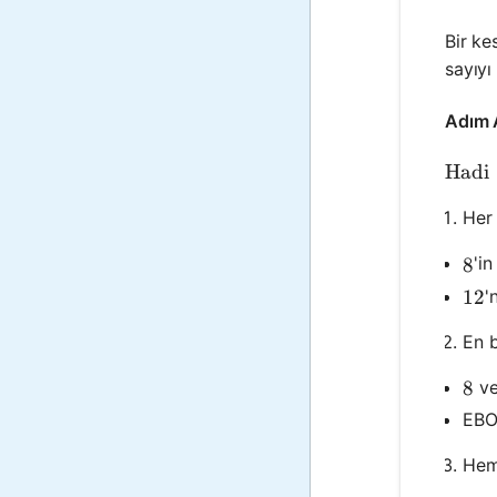
Bir ke
sayıyı
Adım 
\text
Hadi
Her 
'in
8
8
'
12
12
En b
v
8
8
EBO
Hem