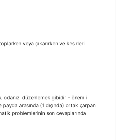
times 4}{2 \times 4}=\frac{4}{8}
 toplarken veya çıkarırken ve kesirleri
Bu, odanızı düzenlemek gibidir - önemli
 ile payda arasında (1 dışında) ortak çarpan
ematik problemlerinin son cevaplarında