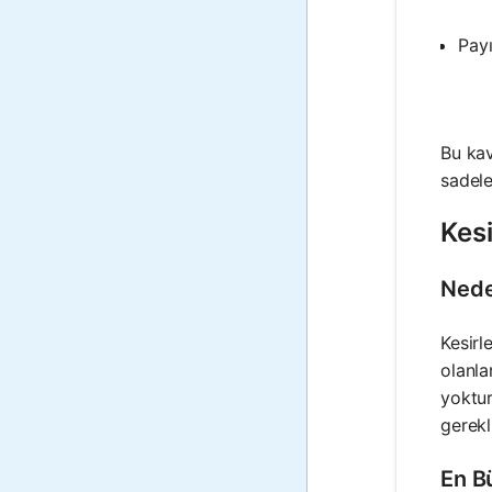
Payı
Bu kav
sadele
Kesi
Nede
Kesirl
olanla
yoktur
gerekli
En B