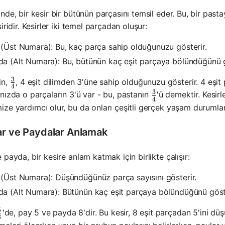
nde, bir kesir bir bütünün parçasını temsil eder. Bu, bir pasta
siridir. Kesirler iki temel parçadan oluşur:
(Üst Numara): Bu, kaç parça sahip olduğunuzu gösterir.
a (Alt Numara): Bu, bütünün kaç eşit parçaya bölündüğünü g
3
\frac{3}{4}
in,
, 4 eşit dilimden 3'üne sahip olduğunuzu gösterir. 4 eşit
4
3
\frac{3}{4}
nızda o parçaların 3'ü var - bu, pastanın
'ü demektir. Kesirl
4
ze yardımcı olur, bu da onları çeşitli gerçek yaşam durumları
ar ve Paydalar Anlamak
 payda, bir kesire anlam katmak için birlikte çalışır:
(Üst Numara): Düşündüğünüz parça sayısını gösterir.
a (Alt Numara): Bütünün kaç eşit parçaya bölündüğünü göste
5
\frac{5}{8}
'de, pay 5 ve payda 8'dir. Bu kesir, 8 eşit parçadan 5'ini düş
8