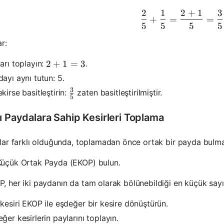
2
1
2
+
1
3
\frac{2}
+
=
=
5
5
5
5
r:
arı toplayın:
.
2+1=3
2
+
1
=
3
ayı aynı tutun: 5.
3
\frac{3}{5}
kirse basitleştirin:
zaten basitleştirilmiştir.
5
ı Paydalara Sahip Kesirleri Toplama
ar farklı olduğunda, toplamadan önce ortak bir payda bulma
Küçük Ortak Payda (EKOP) bulun.
, her iki paydanın da tam olarak bölünebildiği en küçük sayı
kesiri EKOP ile eşdeğer bir kesire dönüştürün.
ğer kesirlerin paylarını toplayın.