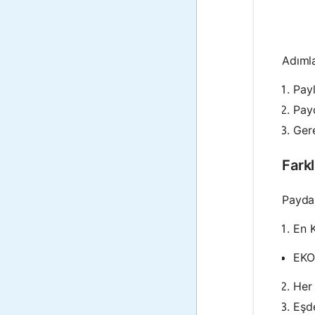
Adımla
Payl
Payd
Gere
Farkl
Paydal
En 
EKOP
Her 
Eşde