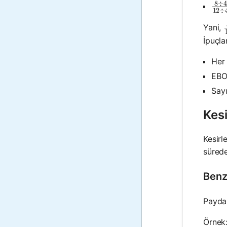
8
÷
4
\fr
12
÷
Yani,
İpuçla
Her 
EBOB
Sayı
Kesi
Kesirl
sürede
Benz
Paydal
Örnek