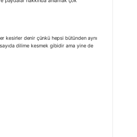
r ve paydalar hakkında anlamak çok
er kesirler denir çünkü hepsi bütünden aynı
klı sayıda dilime kesmek gibidir ama yine de
times 2}{2 \times 2}=\frac{2}{4}