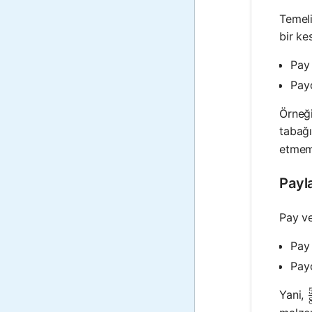
Temeli
bir ke
Pay 
Payd
Örneğ
tabağı
etmemi
Payl
Pay ve
Pay 
Payd
Yani,