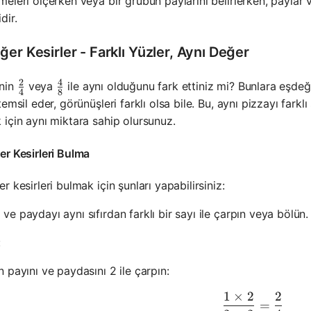
eleri ölçerken veya bir grubun paylarını belirlerken, payla
dir.
er Kesirler - Farklı Yüzler, Aynı Değer
2
4
frac{1}{2}
\frac{2}{4}
\frac{4}{8}
'nin
veya
ile aynı olduğunu fark ettiniz mi? Bunlara eşdeğ
4
8
temsil eder, görünüşleri farklı olsa bile. Bu, aynı pizzayı far
için aynı miktara sahip olursunuz.
r Kesirleri Bulma
r kesirleri bulmak için şunları yapabilirsiniz:
 ve paydayı aynı sıfırdan farklı bir sayı ile çarpın veya bölün.
:
ac{1}{2}
in payını ve paydasını 2 ile çarpın:
1
×
2
2
\frac{1 \
=