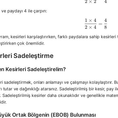
2
×
2
4
 ve paydayı 4 ile çarpın:
1
×
4
4
\frac{1 \
=
2
×
4
8
ram, kesirleri karşılaştırırken, farklı paydalara sahip kesirleri
ştirirken çok önemlidir.
rleri Sadeleştirme
n Kesirleri Sadeleştirelim?
eri sadeleştirmek, onları anlamayı ve çalışmayı kolaylaştırır. 
rı tutar ve dağınıklığı atarsınız. Sadeleştirilmiş bir kesir, pay
. Sadeleştirilmiş kesirler daha okunaklıdır ve genellikle mat
dir.
üyük Ortak Bölgenin (EBOB) Bulunması