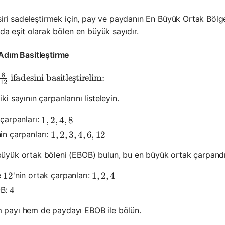
siri sadeleştirmek için, pay ve paydanın En Büyük Ortak Bölg
 da eşit olarak bölen en büyük sayıdır.
Adım Basitleştirme
8
{Hadi } \frac{8}{12} \text{ ifadesini basitleştirelim:}
ifadesini basitle
¸
s
tirelim:
12
iki sayının çarpanlarını listeleyin.
 çarpanları:
1,2,4,8
1
,
2
,
4
,
8
nin çarpanları:
1,2,3,4,6,12
1
,
2
,
3
,
4
,
6
,
12
üyük ortak böleni (EBOB) bulun, bu en büyük ortak çarpandı
e
'nin ortak çarpanları:
12
12
1, 2, 4
1
,
2
,
4
B:
4
4
 payı hem de paydayı EBOB ile bölün.