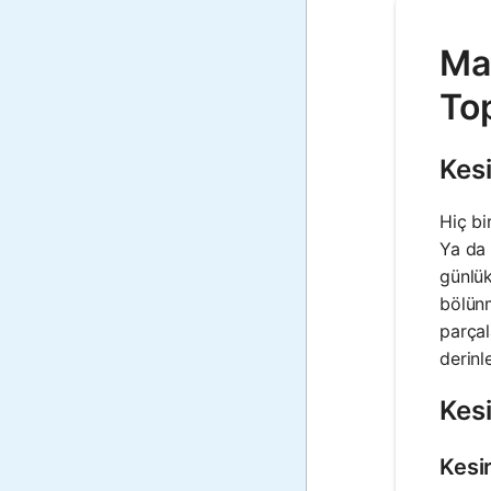
Mat
Top
Kesi
Hiç bi
Ya da 
günlük
bölünm
parçal
derinl
Kesi
Kesi