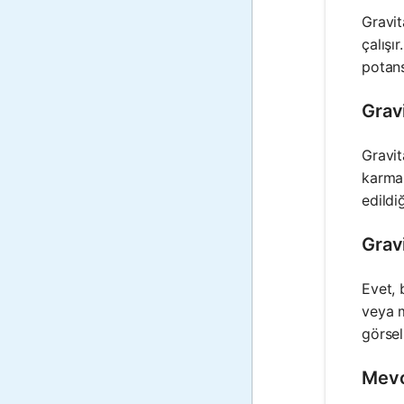
Gravit
çalışı
potans
Grav
Gravit
karmaş
edildi
Gravi
Evet, 
veya m
görsel
Mevc