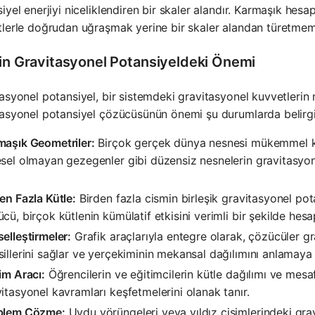
iyel enerjiyi niceliklendiren bir skaler alandır. Karmaşık hesap
lerle doğrudan uğraşmak yerine bir skaler alandan türetmemi
ğin Gravitasyonel Potansiyeldeki Önemi
asyonel potansiyel, bir sistemdeki gravitasyonel kuvvetlerin na
asyonel potansiyel çözücüsünün önemi şu durumlarda belirgin
maşık Geometriler:
Birçok gerçek dünya nesnesi mükemmel kür
sel olmayan gezegenler gibi düzensiz nesnelerin gravitasyon
en Fazla Kütle:
Birden fazla cismin birleşik gravitasyonel pot
cü, birçok kütlenin kümülatif etkisini verimli bir şekilde hesa
elleştirmeler:
Grafik araçlarıyla entegre olarak, çözücüler gr
illerini sağlar ve yerçekiminin mekansal dağılımını anlamaya 
im Aracı:
Öğrencilerin ve eğitimcilerin kütle dağılımı ve mesa
itasyonel kavramları keşfetmelerini olanak tanır.
blem Çözme:
Uydu yörüngeleri veya yıldız cisimlerindeki grav