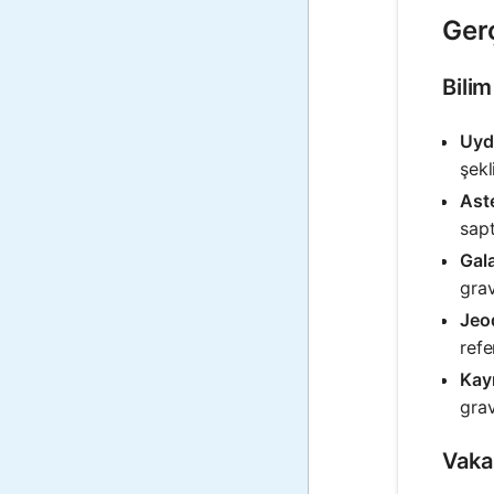
Ger
Bili
Uyd
şekl
Aste
sapt
Gal
grav
Jeo
refe
Kay
grav
Vaka