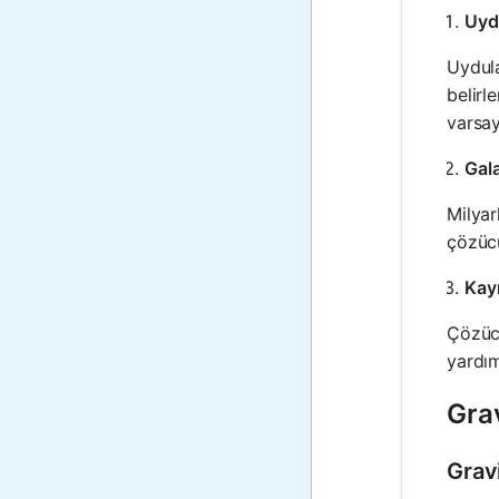
Uyd
Uydula
belirl
varsa
Gal
Milyar
çözücü
Kay
Çözücü
yardım
Gra
Grav