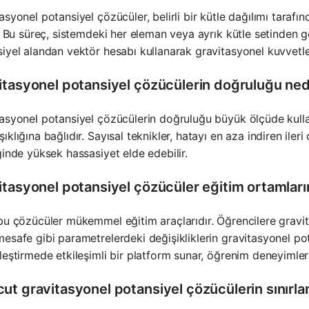
asyonel potansiyel çözücüler, belirli bir kütle dağılımı tarafı
r. Bu süreç, sistemdeki her eleman veya ayrık kütle setinden 
iyel alandan vektör hesabı kullanarak gravitasyonel kuvvetleri
itasyonel potansiyel çözücülerin doğruluğu ned
asyonel potansiyel çözücülerin doğruluğu büyük ölçüde kulla
ıklığına bağlıdır. Sayısal teknikler, hatayı en aza indiren ile
ğinde yüksek hassasiyet elde edebilir.
tasyonel potansiyel çözücüler eğitim ortamlarınd
bu çözücüler mükemmel eğitim araçlarıdır. Öğrencilere gravit
esafe gibi parametrelerdeki değişikliklerin gravitasyonel potan
leştirmede etkileşimli bir platform sunar, öğrenim deneyimlerin
ut gravitasyonel potansiyel çözücülerin sınırlam