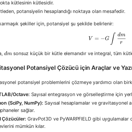
kta kütlesinin kütlesidir.
tleden, potansiyelin hesaplandığı noktaya olan mesafedir.
armaşık şekiller için, potansiyel şu şekilde belirlenir:
d
m
V = -G \i
∫
=
−
V
G
r
dm
a,
sonsuz küçük bir kütle elemanıdır ve integral, tüm kütl
d
m
itasyonel Potansiyel Çözücü için Araçlar ve Yazı
asyonel potansiyel problemlerini çözmeye yardımcı olan birk
LAB/Octave:
Sayısal entegrasyon ve görselleştirme için yerl
hon (SciPy, NumPy):
Sayısal hesaplamalar ve gravitasyonel ala
phaneler sağlar.
l Çözücüler:
GravPot3D ve PyWARPFIELD gibi uygulamalar da
vlerini mümkün kılar.