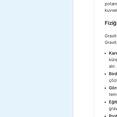
potans
kuvvet
Fizi
Gravit
Gravit
Kar
küre
alır.
Bird
çözü
Görs
tems
Eğit
grav
Pro