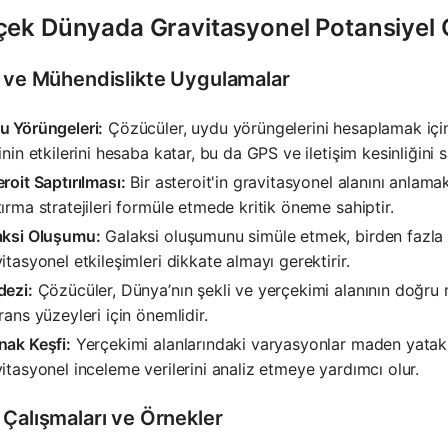
çek Dünyada Gravitasyonel Potansiyel
m ve Mühendislikte Uygulamalar
u Yörüngeleri:
Çözücüler, uydu yörüngelerini hesaplamak için
inin etkilerini hesaba katar, bu da GPS ve iletişim kesinliğini s
roit Saptırılması:
Bir asteroit'in gravitasyonel alanını anlam
ırma stratejileri formüle etmede kritik öneme sahiptir.
aksi Oluşumu:
Galaksi oluşumunu simüle etmek, birden fazla 
itasyonel etkileşimleri dikkate almayı gerektirir.
dezi:
Çözücüler, Dünya’nın şekli ve yerçekimi alanının doğru m
rans yüzeyleri için önemlidir.
nak Keşfi:
Yerçekimi alanlarındaki varyasyonlar maden yatakla
itasyonel inceleme verilerini analiz etmeye yardımcı olur.
 Çalışmaları ve Örnekler