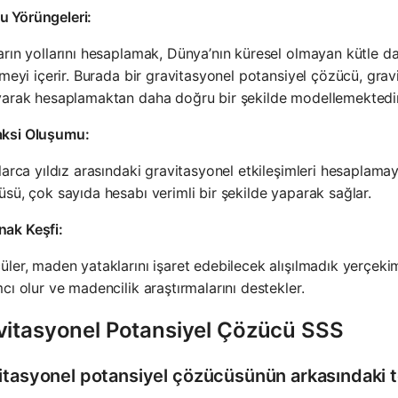
u Yörüngeleri:
rın yollarını hesaplamak, Dünya’nın küresel olmayan kütle dağı
emeyi içerir. Burada bir gravitasyonel potansiyel çözücü, gra
yarak hesaplamaktan daha doğru bir şekilde modellemektedir
aksi Oluşumu:
larca yıldız arasındaki gravitasyonel etkileşimleri hesaplamayı
sü, çok sayıda hesabı verimli bir şekilde yaparak sağlar.
nak Keşfi:
ler, maden yataklarını işaret edebilecek alışılmadık yerçekim
cı olur ve madencilik araştırmalarını destekler.
vitasyonel Potansiyel Çözücü SSS
itasyonel potansiyel çözücüsünün arkasındaki t