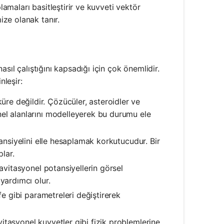
lamaları basitleştirir ve kuvveti vektör
ze olanak tanır.
sıl çalıştığını kapsadığı için çok önemlidir.
leşir:
e değildir. Çözücüler, asteroidler ve
el alanlarını modelleyerek bu durumu ele
ansiyelini elle hesaplamak korkutucudur. Bir
plar.
avitasyonel potansiyellerin görsel
yardımcı olur.
fe gibi parametreleri değiştirerek
itasyonel kuvvetler gibi fizik problemlerine