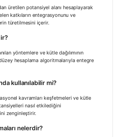
ndan üretilen potansiyel alanı hesaplayarak
gelen katkıların entegrasyonunu ve
n türetilmesini içerir.
ir?
nılan yöntemlere ve kütle dağılımının
ri düzey hesaplama algoritmalarıyla entegre
a kullanılabilir mi?
asyonel kavramları keşfetmeleri ve kütle
siyelleri nasıl etkilediğini
i zenginleştirir.
aları nelerdir?