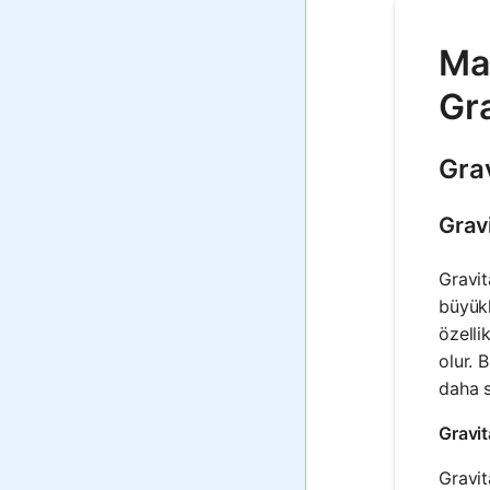
Mat
Gr
Gra
Grav
Gravit
büyükl
özelli
olur. 
daha s
Gravit
Gravit