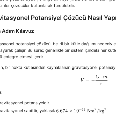
mler çözücüler kullanılarak türetilebilir.
itasyonel Potansiyel Çözücü Nasıl Yapı
 Adım Kılavuz
asyonel potansiyel çözücü, belirli bir kütle dağılımı nedeniyl
ayarak çalışır. Bu süreç genellikle bir sistem içindeki her k
 entegre etmeyi içerir.
n, bir nokta kütlesinden kaynaklanan gravitasyonel potansiy
⋅
G
m
V = -\fra
=
−
V
r
a:
avitasyonel potansiyeldir.
2
2
−
11
6.674 \times 10^{-11} \te
avitasyonel sabittir, yaklaşık
.
6.674
×
1
0
Nm
/
kg