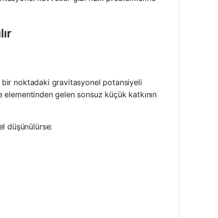
lır
e bir noktadaki gravitasyonel potansiyeli
ütle elementinden gelen sonsuz küçük katkının
el düşünülürse:
c{G \cdot m}{r}
xt{ Nm}^2/\text{kg}^2