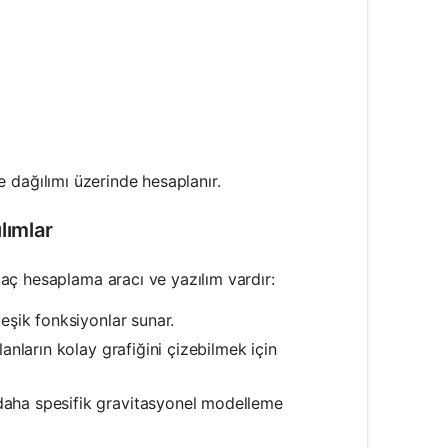
nt \frac{dm}{r}
e dağılımı üzerinde hesaplanır.
lımlar
aç hesaplama aracı ve yazılım vardır:
eşik fonksiyonlar sunar.
nların kolay grafiğini çizebilmek için
ha spesifik gravitasyonel modelleme