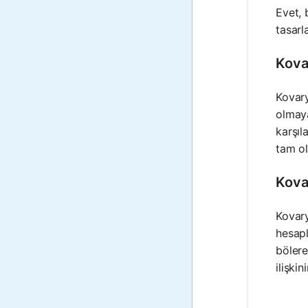
Evet, 
tasarl
Kovar
Kovary
olmaya
karşıl
tam ol
Kovar
Kovary
hesapl
bölere
ilişki