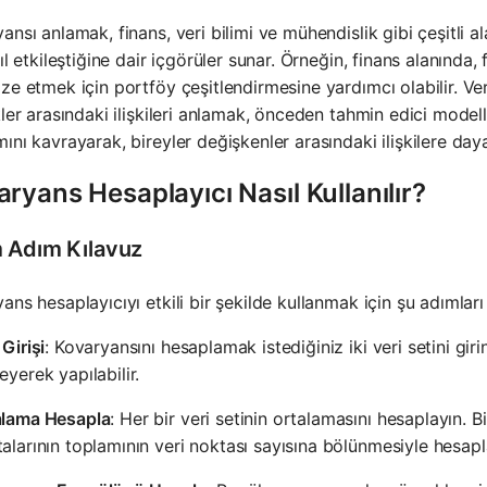
ansı anlamak, finans, veri bilimi ve mühendislik gibi çeşitli a
sıl etkileştiğine dair içgörüler sunar. Örneğin, finans alanında, 
ze etmek için portföy çeşitlendirmesine yardımcı olabilir. Veri
kler arasındaki ilişkileri anlamak, önceden tahmin edici modeller
ını kavrayarak, bireyler değişkenler arasındaki ilişkilere dayalı
ryans Hesaplayıcı Nasıl Kullanılır?
 Adım Kılavuz
ans hesaplayıcıyı etkili bir şekilde kullanmak için şu adımları 
 Girişi
: Kovaryansını hesaplamak istediğiniz iki veri setini gir
eyerek yapılabilir.
alama Hesapla
: Her bir veri setinin ortalamasını hesaplayın. B
alarının toplamının veri noktası sayısına bölünmesiyle hesapla