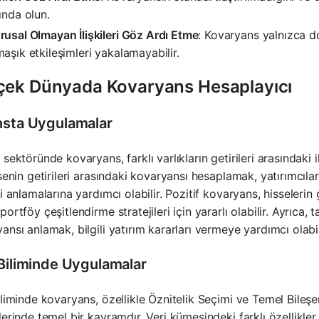
ında olun.
usal Olmayan İlişkileri Göz Ardı Etme
: Kovaryans yalnızca do
aşık etkileşimleri yakalamayabilir.
çek Dünyada Kovaryans Hesaplayıcı
nsta Uygulamalar
 sektöründe kovaryans, farklı varlıkların getirileri arasındaki i
ssenin getirileri arasındaki kovaryansı hesaplamak, yatırımcılar
ni anlamalarına yardımcı olabilir. Pozitif kovaryans, hisselerin 
portföy çeşitlendirme stratejileri için yararlı olabilir. Ayrıca, t
ansı anlamak, bilgili yatırım kararları vermeye yardımcı olabil
 Biliminde Uygulamalar
iliminde kovaryans, özellikle Öznitelik Seçimi ve Temel Bileş
lerinde temel bir kavramdır. Veri kümesindeki farklı özellikler