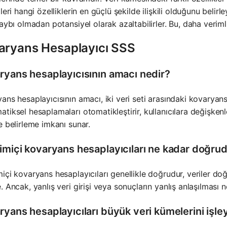
ileri hangi özelliklerin en güçlü şekilde ilişkili olduğunu beli
kaybı olmadan potansiyel olarak azaltabilirler. Bu, daha verimli
aryans Hesaplayıcı SSS
ryans hesaplayıcısının amacı nedir?
ans hesaplayıcısının amacı, iki veri seti arasındaki kovaryans
tiksel hesaplamaları otomatikleştirir, kullanıcılara değişkenler
e belirleme imkanı sunar.
imiçi kovaryans hesaplayıcıları ne kadar doğru
içi kovaryans hesaplayıcıları genellikle doğrudur, veriler doğr
. Ancak, yanlış veri girişi veya sonuçların yanlış anlaşılması n
yans hesaplayıcıları büyük veri kümelerini işley