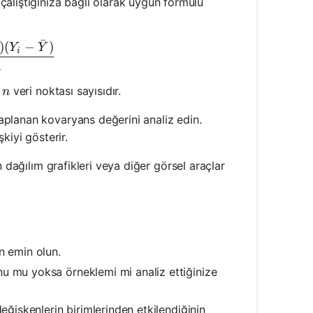
alıştığınıza bağlı olarak uygun formülü
ˉ
)
(
−
)
v}(X, Y) = \frac{\sum_{i=1}^{n} (X_i - \bar{X})(Y_
Y
Y
i
1
n
e
veri noktası sayısıdır.
n
saplanan kovaryans değerini analiz edin.
şkiyi gösterir.
n dağılım grafikleri veya diğer görsel araçlar
en emin olun.
u mu yoksa örneklemi mi analiz ettiğinize
değişkenlerin birimlerinden etkilendiğinin