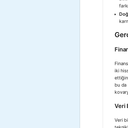
fark
Doğr
karm
Ger
Fina
Finans
iki hi
ettiği
bu da 
kovary
Veri
Veri b
teknik