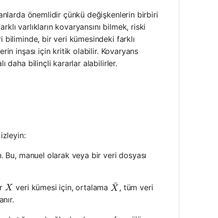
lanlarda önemlidir çünkü değişkenlerin birbiri
farklı varlıkların kovaryansını bilmek, riski
 biliminde, bir veri kümesindeki farklı
in inşası için kritik olabilir. Kovaryans
 daha bilinçli kararlar alabilirler.
izleyin:
in. Bu, manuel olarak veya bir veri dosyası
ˉ
X
ir
veri kümesi için, ortalama
, tüm veri
\bar{X}
X
X
nır.