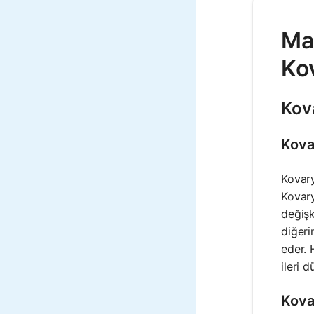
Mat
Ko
Kov
Kova
Kovary
Kovary
değişk
diğeri
eder. 
ileri d
Kova