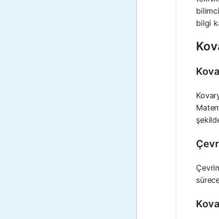
bilimc
bilgi 
Kov
Kova
Kovary
Matema
şekild
Çevr
Çevrim
sürece
Kovar