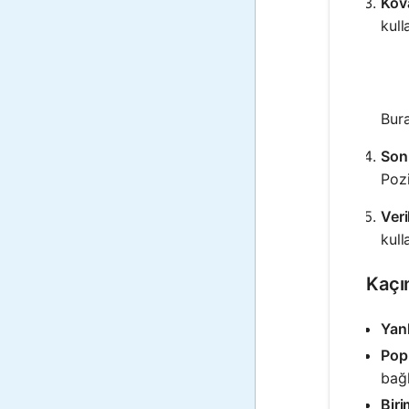
Kov
kull
Bur
Son
Pozi
Veri
kull
Kaçı
Yanl
Popü
bağl
Biri