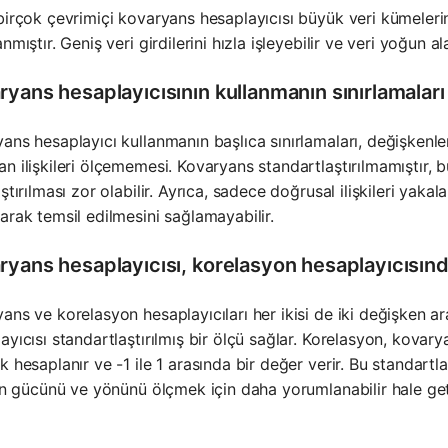
birçok çevrimiçi kovaryans hesaplayıcısı büyük veri kümelerini 
anmıştır. Geniş veri girdilerini hızla işleyebilir ve veri yoğun 
yans hesaplayıcısının kullanmanın sınırlamaları
ans hesaplayıcı kullanmanın başlıca sınırlamaları, değişkenle
n ilişkileri ölçememesi. Kovaryans standartlaştırılmamıştır, bu
aştırılması zor olabilir. Ayrıca, sadece doğrusal ilişkileri yaka
arak temsil edilmesini sağlamayabilir.
yans hesaplayıcısı, korelasyon hesaplayıcısında
ans ve korelasyon hesaplayıcıları her ikisi de iki değişken ara
ayıcısı standartlaştırılmış bir ölçü sağlar. Korelasyon, kovary
k hesaplanır ve -1 ile 1 arasında bir değer verir. Bu standar
nin gücünü ve yönünü ölçmek için daha yorumlanabilir hale geti