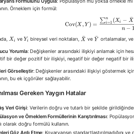
aryans Formülünü Uygula
: Popülasyon mu yoksa örnekle mi ç
anın. Örneklem için formül:
ˉ
n
(
−
∑
\text{Co
X
X
i
=
1
i
Cov
(
,
)
=
X
Y
−
n
ˉ
ˉ
X_i
Y_i
ada,
ve
bireysel veri noktaları,
ve
ortalamalar, v
\bar{X}
\bar{Y}
X
Y
X
Y
i
i
ucu Yorumla
: Değişkenler arasındaki ilişkiyi anlamak için he
tif bir değer pozitif bir ilişkiyi, negatif bir değer negatif bir ili
leri Görselleştir
: Değişkenler arasındaki ilişkiyi göstermek içi
anın, bu ek içgörüler sağlayabilir.
nılması Gereken Yaygın Hatalar
ış Veri Girişi
: Verilerin doğru ve tutarlı bir şekilde girildiğind
lasyon ve Örneklem Formüllerinin Karıştırılması
: Popülasyon
ı olarak doğru formülü kullanın.
mleri Göz Ardı Etme
: Kovaryansın standartlaştırılmadığını ve 