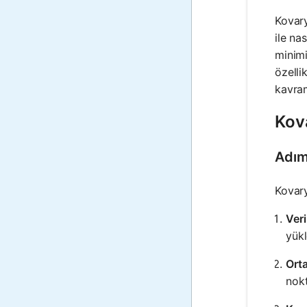
Kovary
ile na
minimi
özelli
kavram
Kova
Adım
Kovary
Veri
yükl
Ort
nokt