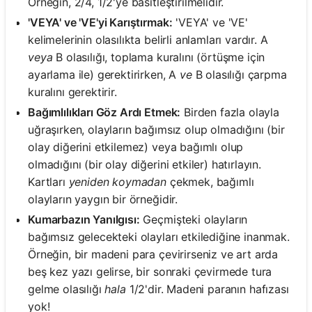
Örneğin, 2/4, 1/2'ye basitleştirilmelidir.
'VEYA' ve 'VE'yi Karıştırmak:
'VEYA' ve 'VE'
kelimelerinin olasılıkta belirli anlamları vardır. A
veya
B olasılığı, toplama kuralını (örtüşme için
ayarlama ile) gerektirirken, A
ve
B olasılığı çarpma
kuralını gerektirir.
Bağımlılıkları Göz Ardı Etmek:
Birden fazla olayla
uğraşırken, olayların bağımsız olup olmadığını (bir
olay diğerini etkilemez) veya bağımlı olup
olmadığını (bir olay diğerini etkiler) hatırlayın.
Kartları
yeniden koymadan
çekmek, bağımlı
olayların yaygın bir örneğidir.
Kumarbazın Yanılgısı:
Geçmişteki olayların
bağımsız gelecekteki olayları etkilediğine inanmak.
Örneğin, bir madeni para çevirirseniz ve art arda
beş kez yazı gelirse, bir sonraki çevirmede tura
gelme olasılığı
hala
1/2'dir. Madeni paranın hafızası
yok!