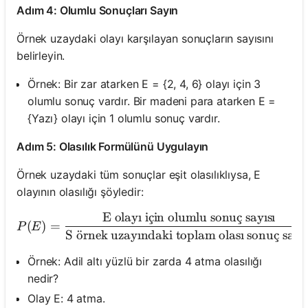
Adım 4: Olumlu Sonuçları Sayın
Örnek uzaydaki olayı karşılayan sonuçların sayısını
belirleyin.
Örnek: Bir zar atarken E = {2, 4, 6} olayı için 3
olumlu sonuç vardır. Bir madeni para atarken E =
{Yazı} olayı için 1 olumlu sonuç vardır.
Adım 5: Olasılık Formülünü Uygulayın
Örnek uzaydaki tüm sonuçlar eşit olasılıklıysa, E
olayının olasılığı şöyledir:
E olay
ı
i
¸
c
in olumlu sonu
¸
c
say
ı
s
ı
P(E) = \frac{\text{E olay
(
)
=
P
E
S
o
¨
rnek uzay
ı
ndaki toplam olas
ı
sonu
¸
c
say
ı
Örnek: Adil altı yüzlü bir zarda 4 atma olasılığı
nedir?
Olay E: 4 atma.