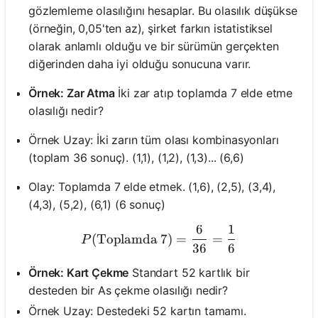
gözlemleme olasılığını hesaplar. Bu olasılık düşükse
(örneğin, 0,05'ten az), şirket farkın istatistiksel
olarak anlamlı olduğu ve bir sürümün gerçekten
diğerinden daha iyi olduğu sonucuna varır.
Örnek: Zar Atma
İki zar atıp toplamda 7 elde etme
olasılığı nedir?
Örnek Uzay: İki zarın tüm olası kombinasyonları
(toplam 36 sonuç). (1,1), (1,2), (1,3)... (6,6)
Olay: Toplamda 7 elde etmek. (1,6), (2,5), (3,4),
(4,3), (5,2), (6,1) (6 sonuç)
6
1
P(\text{Toplamda 7}) = \
(
Toplamda 7
)
=
=
P
36
6
Örnek: Kart Çekme
Standart 52 kartlık bir
desteden bir As çekme olasılığı nedir?
Örnek Uzay: Destedeki 52 kartın tamamı.