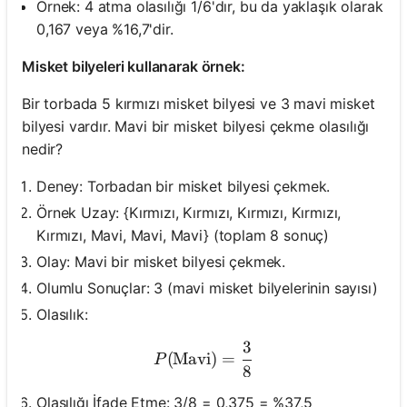
Örnek: 4 atma olasılığı 1/6'dır, bu da yaklaşık olarak
0,167 veya %16,7'dir.
Misket bilyeleri kullanarak örnek:
Bir torbada 5 kırmızı misket bilyesi ve 3 mavi misket
bilyesi vardır. Mavi bir misket bilyesi çekme olasılığı
nedir?
Deney: Torbadan bir misket bilyesi çekmek.
Örnek Uzay: {Kırmızı, Kırmızı, Kırmızı, Kırmızı,
Kırmızı, Mavi, Mavi, Mavi} (toplam 8 sonuç)
Olay: Mavi bir misket bilyesi çekmek.
Olumlu Sonuçlar: 3 (mavi misket bilyelerinin sayısı)
Olasılık:
3
P(\text{Mavi}) = \frac{3
(
Mavi
)
=
P
8
Olasılığı İfade Etme: 3/8 = 0,375 = %37,5