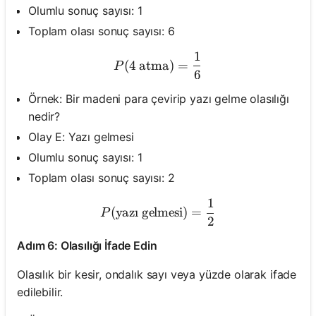
Olumlu sonuç sayısı: 1
Toplam olası sonuç sayısı: 6
1
P(\text{4 atma}) = \frac{
(
4 atma
)
=
P
6
Örnek: Bir madeni para çevirip yazı gelme olasılığı
nedir?
Olay E: Yazı gelmesi
Olumlu sonuç sayısı: 1
Toplam olası sonuç sayısı: 2
1
P(\text{yazı gelmesi}) = \
(
yaz
ı
gelmesi
)
=
P
2
Adım 6: Olasılığı İfade Edin
Olasılık bir kesir, ondalık sayı veya yüzde olarak ifade
edilebilir.