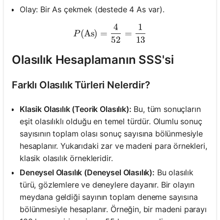
Olay: Bir As çekmek (destede 4 As var).
4
1
P(\text{As}) = \frac{4}{5
(
As
)
=
=
Henüz
P
52
13
Soru
Olasılık Hesaplamanın SSS'si
Yok
İlk
Farklı Olasılık Türleri Nelerdir?
Sorunuzu
Sorun
Klasik Olasılık (Teorik Olasılık):
Bu, tüm sonuçların
eşit olasılıklı olduğu en temel türdür. Olumlu sonuç
sayısının toplam olası sonuç sayısına bölünmesiyle
hesaplanır. Yukarıdaki zar ve madeni para örnekleri,
klasik olasılık örnekleridir.
Deneysel Olasılık (Deneysel Olasılık):
Bu olasılık
türü, gözlemlere ve deneylere dayanır. Bir olayın
meydana geldiği sayının toplam deneme sayısına
bölünmesiyle hesaplanır. Örneğin, bir madeni parayı