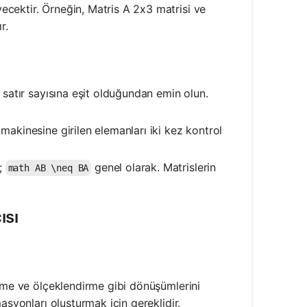
yecektir. Örneğin, Matris A 2x3 matrisi ve
r.
ki satır sayısına eşit olduğundan emin olun.
makinesine girilen elemanları iki kez kontrol
n;
genel olarak. Matrislerin
math AB \neq BA
ısı
ürme ve ölçeklendirme gibi dönüşümlerini
asyonları oluşturmak için gereklidir.