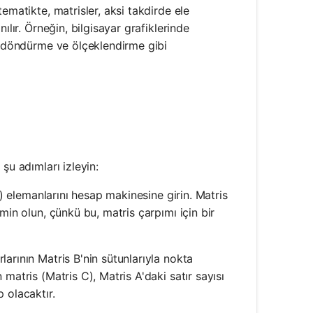
ematikte, matrisler, aksi takdirde ele
ılır. Örneğin, bilgisayar grafiklerinde
an döndürme ve ölçeklendirme gibi
şu adımları izleyin:
 B) elemanlarını hesap makinesine girin. Matris
emin olun, çünkü bu, matris çarpımı için bir
rlarının Matris B'nin sütunlarıyla nokta
 matris (Matris C), Matris A'daki satır sayısı
 olacaktır.