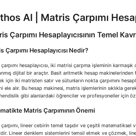
hos AI | Matris Çarpımı Hesap
ris Çarpımı Hesaplayıcısının Temel Kav
is Çarpımı Hesaplayıcısı Nedir?
 çarpımı hesaplayıcısı, iki matrisi çarpma işleminin karmaşı
anmış dijital bir araçtır. Basit aritmetik hesap makinelerinden f
k için iki matristen satır ve sütunların nokta çarpımını hesa
ni ele alır. Bu hesap makinesi, matris işlemlerinin sıklıkla gere
endislik gibi alanlardaki öğrenciler ve profesyoneller için özel
matikte Matris Çarpımının Önemi
 çarpımı, lineer cebirin temel taşıdır ve çeşitli matematiksel 
dir. Lineer denklem sistemlerini temsil etmek ve çözmek, lin