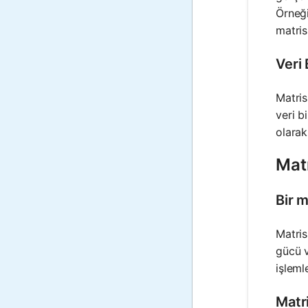
Örneği
matris
Veri
Matris
veri b
olarak
Mat
Bir m
Matris
gücü v
işleml
Matr