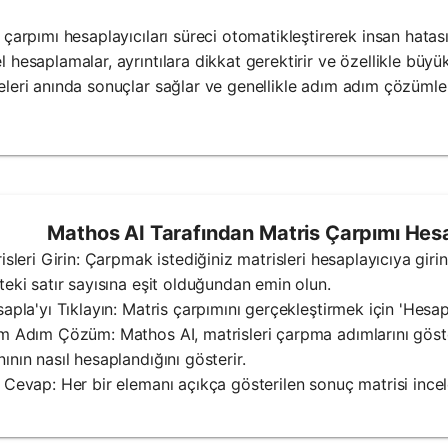
 çarpımı hesaplayıcıları süreci otomatikleştirerek insan hatası
 hesaplamalar, ayrıntılara dikkat gerektirir ve özellikle büyük
leri anında sonuçlar sağlar ve genellikle adım adım çözümler v
Mathos AI Tarafından Matris Çarpımı Hesapl
risleri Girin: Çarpmak istediğiniz matrisleri hesaplayıcıya girin.
teki satır sayısına eşit olduğundan emin olun.
sapla'yı Tıklayın: Matris çarpımını gerçekleştirmek için 'Hesa
m Adım Çözüm: Mathos AI, matrisleri çarpma adımlarını göster
ının nasıl hesaplandığını gösterir.
 Cevap: Her bir elemanı açıkça gösterilen sonuç matrisi incel