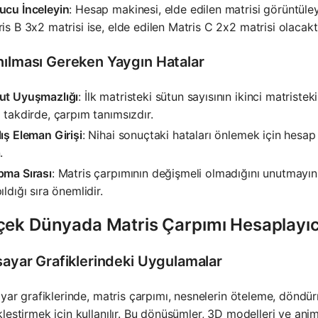
ucu İnceleyin
: Hesap makinesi, elde edilen matrisi görüntüle
is B 3x2 matrisi ise, elde edilen Matris C 2x2 matrisi olacaktı
nılması Gereken Yaygın Hatalar
ut Uyuşmazlığı
: İlk matristeki sütun sayısının ikinci matriste
 takdirde, çarpım tanımsızdır.
ış Eleman Girişi
: Nihai sonuçtaki hataları önlemek için hesap 
.
pma Sırası
: Matris çarpımının değişmeli olmadığını unutmayı
ıldığı sıra önemlidir.
çek Dünyada Matris Çarpımı Hesaplayıc
isayar Grafiklerindeki Uygulamalar
ayar grafiklerinde, matris çarpımı, nesnelerin öteleme, dönd
leştirmek için kullanılır. Bu dönüşümler, 3D modelleri ve anim