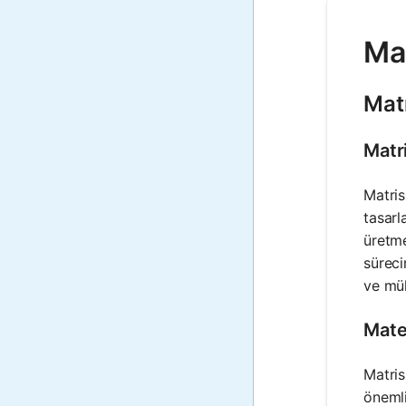
Mat
Mat
Matr
Matris
tasarl
üretme
süreci
ve müh
Mate
Matris
önemli