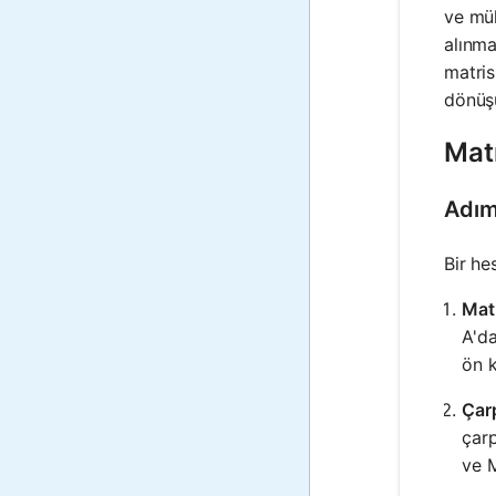
ve müh
alınma
matris
dönüşü
Matr
Adım
Bir he
Matr
A'da
ön k
Çarp
çarp
ve M