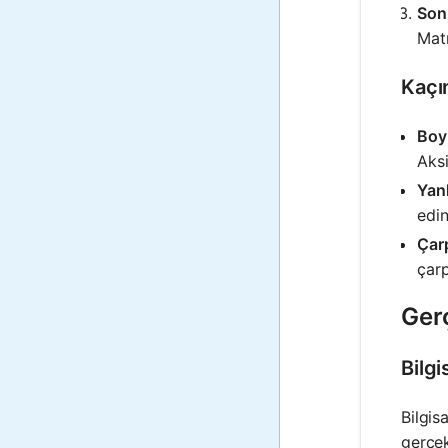
Son
Matr
Kaçı
Boy
Aksi
Yanl
edin
Çar
çarp
Ger
Bilg
Bilgis
gerçek