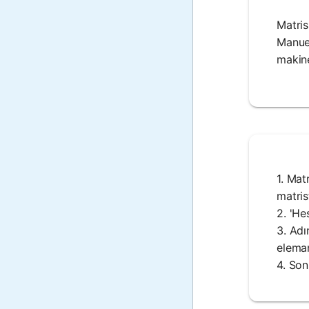
Matris
Manuel
makine
1. Mat
matris
2. 'He
3. Adı
eleman
4. Son