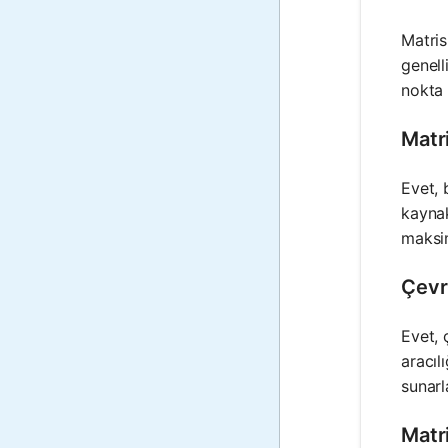
Matris
genell
nokta 
Matri
Evet, 
kaynak
maksim
Çevri
Evet, 
aracıl
sunarl
Matri