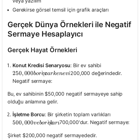
veya yazılım
Gerekirse görsel temsil için grafik araçları
Gerçek Dünya Örnekleri ile Negatif
Sermaye Hesaplayıcı
Gerçek Hayat Örnekleri
Konut Kredisi Senaryosu
: Bir ev sahibi
250,000 borç varken evi
250
,
000
\c
200,000 değerindedir.
b
or
c
v
a
r
k
e
n
e
v
i
Negatif sermaye:
Bu, ev sahibinin $50,000 negatif sermayeye sahip
olduğu anlamına gelir.
İşletme Borcu
: Bir şirketin toplam varlıkları
500,000 ve borçları
500
,
000
\c
ı
700,000'dur. Negatif sermaye:
v
e
b
or
c
l
a
r
Şirket $200,000 negatif sermayededir.