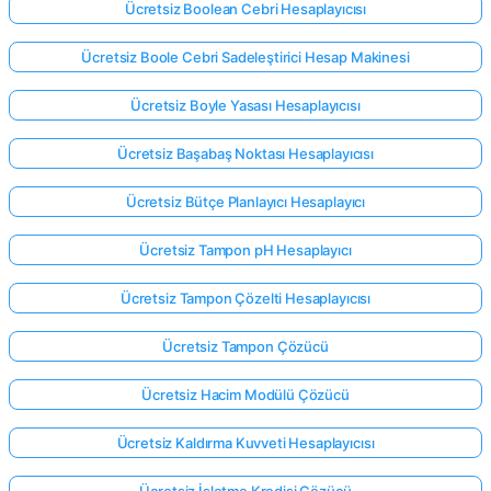
Ücretsiz Boolean Cebri Hesaplayıcısı
Ücretsiz Boole Cebri Sadeleştirici Hesap Makinesi
Henüz
Soru
Ücretsiz Boyle Yasası Hesaplayıcısı
Yok
Ücretsiz Başabaş Noktası Hesaplayıcısı
İlk
Sorunuzu
Ücretsiz Bütçe Planlayıcı Hesaplayıcı
Sorun
Ücretsiz Tampon pH Hesaplayıcı
Ücretsiz Tampon Çözelti Hesaplayıcısı
Ücretsiz Tampon Çözücü
Ücretsiz Hacim Modülü Çözücü
Ücretsiz Kaldırma Kuvveti Hesaplayıcısı
Ücretsiz İşletme Kredisi Çözücü