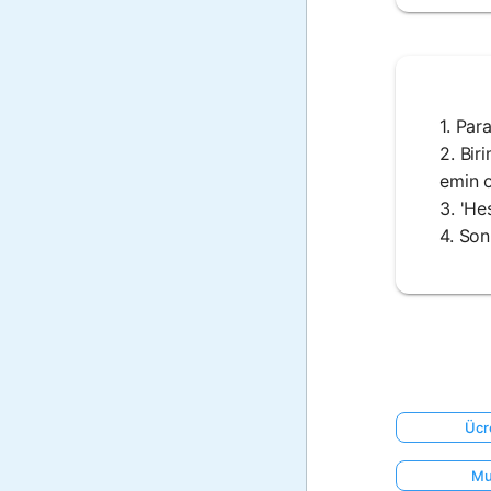
1. Par
2. Bir
emin o
3. 'He
4. Son
Ücr
Mu