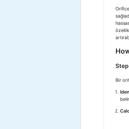
Orific
sağlad
hassas
özelli
artırabi
How 
Step
Bir or
Iden
beli
Calc