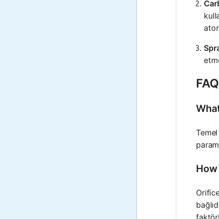
Car
kull
ato
Spra
etme
FAQ 
What
Temel 
parame
How 
Orific
bağlıd
faktör