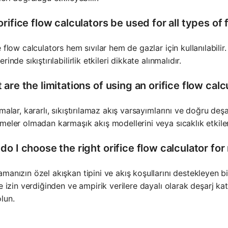
rifice flow calculators be used for all types of 
e flow calculators hem sıvılar hem de gazlar için kullanılabilir
rinde sıkıştırılabilirlik etkileri dikkate alınmalıdır.
are the limitations of using an orifice flow calc
amalar, kararlı, sıkıştırılamaz akış varsayımlarını ve doğru deşa
meler olmadan karmaşık akış modellerini veya sıcaklık etkiler
do I choose the right orifice flow calculator fo
manızın özel akışkan tipini ve akış koşullarını destekleyen bir
ne izin verdiğinden ve ampirik verilere dayalı olarak deşarj 
lun.