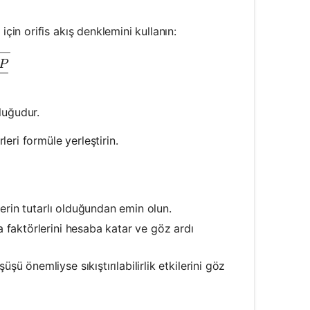
çin orifis akış denklemini kullanın:
\cdot A \cdot \sqrt{\frac{2 \cdot \Delta P}{\rho}}
P
luğudur.
leri formüle yerleştirin.
lerin tutarlı olduğundan emin olun.
a faktörlerini hesaba katar ve göz ardı
şüşü önemliyse sıkıştırılabilirlik etkilerini göz