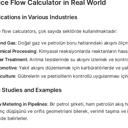
ice Flow Calculator in Real World
cations in Various Industries
e flow calculators, çok sayıda sektörde kullanılmaktadır:
and Gas
: Doğal gaz ve petrolün boru hatlarındaki akışını ölç
mical Processing
: Kimyasal reaksiyonlarda reaktanların hassa
er Treatment
: Arıtma tesislerinde su akışını izlemek ve kontr
omotive
: Yakıt akışını düzenlemek için karbüratörlerde ve ya
culture
: Gübrelerin ve pestisitlerin kontrollü uygulanması içi
 Studies and Examples
 Metering in Pipelines
: Bir petrol şirketi, ham petrolün akış hı
nç düşüşünü ve orifis geometrisini bilerek, verimli taşıma ve 
lde belirlerler.