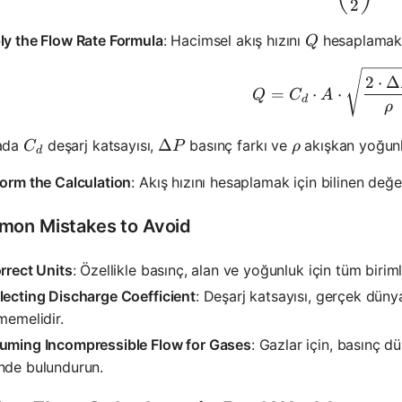
2
Q
ly the Flow Rate Formula
: Hacimsel akış hızını
hesaplamak i
Q
Q = C_d 
2
⋅
Δ
=
⋅
⋅
Q
C
A
d
ρ
C_d
\Delta P
Δ
\rho
ada
deşarj katsayısı,
basınç farkı ve
akışkan yoğun
C
P
ρ
d
orm the Calculation
: Akış hızını hesaplamak için bilinen değer
on Mistakes to Avoid
rrect Units
: Özellikle basınç, alan ve yoğunluk için tüm birim
lecting Discharge Coefficient
: Deşarj katsayısı, gerçek düny
memelidir.
uming Incompressible Flow for Gases
: Gazlar için, basınç dü
nde bulundurun.