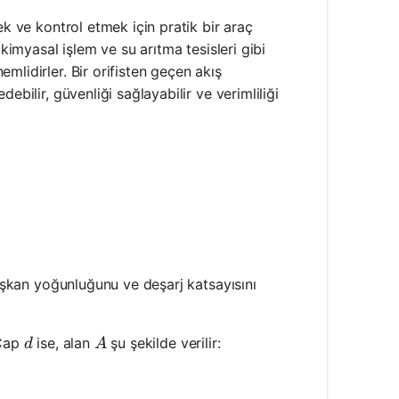
ek ve kontrol etmek için pratik bir araç
 kimyasal işlem ve su arıtma tesisleri gibi
mlidirler. Bir orifisten geçen akış
ebilir, güvenliği sağlayabilir ve verimliliği
 akışkan yoğunluğunu ve deşarj katsayısını
d
A
 Çap
ise, alan
şu şekilde verilir:
d
A
left(\frac{d}{2}\right)^2