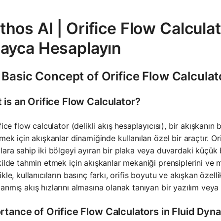
hos AI | Orifice Flow Calculato
layca Hesaplayın
Basic Concept of Orifice Flow Calculat
 is an Orifice Flow Calculator?
ifice flow calculator (delikli akış hesaplayıcısı), bir akışkanın 
emek için akışkanlar dinamiğinde kullanılan özel bir araçtır. Orif
lara sahip iki bölgeyi ayıran bir plaka veya duvardaki küçük bi
kilde tahmin etmek için akışkanlar mekaniği prensiplerini ve 
ikle, kullanıcıların basınç farkı, orifis boyutu ve akışkan özell
anmış akış hızlarını almasına olanak tanıyan bir yazılım veya
rtance of Orifice Flow Calculators in Fluid Dyn