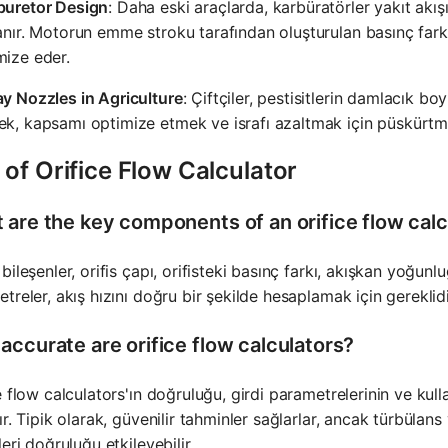
buretor Design
: Daha eski araçlarda, karbüratörler yakıt akış
anır. Motorun emme stroku tarafından oluşturulan basınç farkı
mize eder.
y Nozzles in Agriculture
: Çiftçiler, pestisitlerin damlacık 
k, kapsamı optimize etmek ve israfı azaltmak için püskürtme b
of Orifice Flow Calculator
 are the key components of an orifice flow calc
bileşenler, orifis çapı, orifisteki basınç farkı, akışkan yoğunlu
treler, akış hızını doğru bir şekilde hesaplamak için gereklidi
accurate are orifice flow calculators?
e flow calculators'ın doğruluğu, girdi parametrelerinin ve kull
ır. Tipik olarak, güvenilir tahminler sağlarlar, ancak türbülan
leri doğruluğu etkileyebilir.