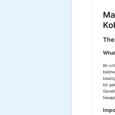
Mat
Ko
The 
What
Bir or
belirl
basınç
bir şe
Genell
hesapl
Impo