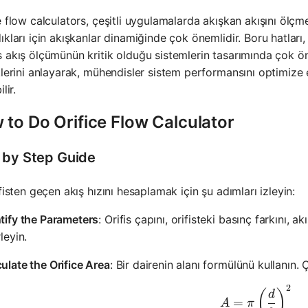
e flow calculators, çeşitli uygulamalarda akışkan akışını ölçm
ıkları için akışkanlar dinamiğinde çok önemlidir. Boru hatları,
 akış ölçümünün kritik olduğu sistemlerin tasarımında çok öne
klerini anlayarak, mühendisler sistem performansını optimize ed
lir.
to Do Orifice Flow Calculator
 by Step Guide
ifisten geçen akış hızını hesaplamak için şu adımları izleyin:
tify the Parameters
: Orifis çapını, orifisteki basınç farkını,
rleyin.
ulate the Orifice Area
: Bir dairenin alanı formülünü kullanın.
2
A = \pi \
(
)
d
=
A
π