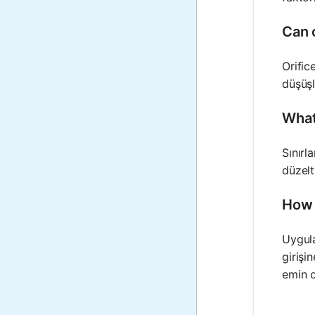
Can o
Orific
düşüşle
What 
Sınırl
düzelt
How 
Uygula
girişi
emin o