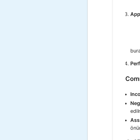
App
bur
Perf
Comm
Inco
Neg
edil
Ass
önü