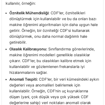
kullanılır, örneğin:
Öznitelik Mühendisliği:
CDF'ler, öznitelikleri
dönüştürmek için kullanılabilir ve bu da onları bazı
makine öğrenimi algoritmaları için daha uygun hale
getirir. Örneğin, bir özniteliği CDF'si kullanarak
dönüştürmek, onu daha normal dağılımlı hale
getirebilir.
Olasılık Kalibrasyonu:
Sınıflandırma görevlerinde,
makine öğrenimi modelleri genellikle olasılıklar
çıkarır. CDF'ler, bu olasılıkları kalibre etmek için
kullanılabilir ve gözlemlenen frekanslarla iyi
hizalanmalarını sağlar.
Anomali Tespiti:
CDF'ler, bir veri kümesindeki aykırı
değerleri veya anomalileri belirlemek için
kullanılabilir. Örneğin, CDF'nin uç kuyruklarına
düşen (yani, çok düşük veya çok yüksek CDF
değerlerine sahip) veri noktaları anomali olarak