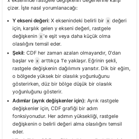
x ekseninde rastgele değişkenin değerlerine karşı
çizer. İşte nasıl yorumlanacağı:
Y ekseni değeri:
X eksenindeki belirli bir
değeri
x
için, karşılık gelen y ekseni değeri, rastgele
değişkenin
'e eşit veya daha küçük olma
x
olasılığını temsil eder.
Şekil:
CDF her zaman azalan olmayandır, 0'dan
başlar ve
arttıkça 1'e yaklaşır. Eğrinin şekli,
x
rastgele değişkenin dağılımını yansıtır. Dik bir eğim,
o bölgede yüksek bir olasılık yoğunluğunu
gösterirken, düz bir bölge düşük bir olasılık
yoğunluğunu gösterir.
Adımlar (ayrık değişkenler için):
Ayrık rastgele
değişkenler için, CDF grafiği bir adım
fonksiyonudur. Her adımın yüksekliği, rastgele
değişkenin o belirli değeri alma olasılığını temsil
eder.