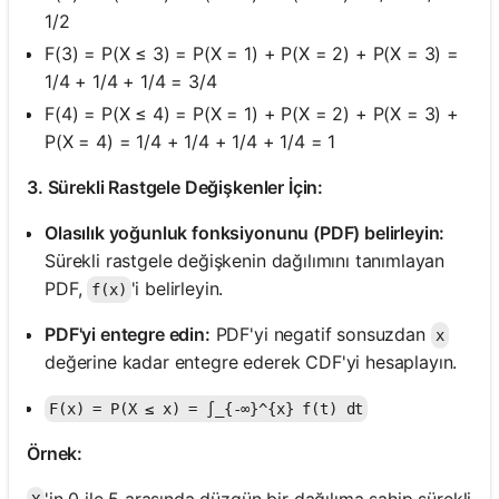
1/2
F(3) = P(X ≤ 3) = P(X = 1) + P(X = 2) + P(X = 3) =
1/4 + 1/4 + 1/4 = 3/4
F(4) = P(X ≤ 4) = P(X = 1) + P(X = 2) + P(X = 3) +
P(X = 4) = 1/4 + 1/4 + 1/4 + 1/4 = 1
3. Sürekli Rastgele Değişkenler İçin:
Olasılık yoğunluk fonksiyonunu (PDF) belirleyin:
Sürekli rastgele değişkenin dağılımını tanımlayan
PDF,
'i belirleyin.
f(x)
PDF'yi entegre edin:
PDF'yi negatif sonsuzdan
x
değerine kadar entegre ederek CDF'yi hesaplayın.
F(x) = P(X ≤ x) = ∫_{-∞}^{x} f(t) dt
Örnek:
'in 0 ile 5 arasında düzgün bir dağılıma sahip sürekli