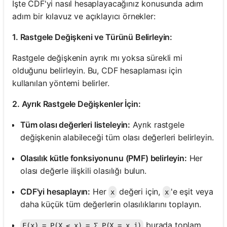
İşte CDF'yi nasıl hesaplayacağınız konusunda adım
adım bir kılavuz ve açıklayıcı örnekler:
1. Rastgele Değişkeni ve Türünü Belirleyin:
Rastgele değişkenin ayrık mı yoksa sürekli mi
olduğunu belirleyin. Bu, CDF hesaplaması için
kullanılan yöntemi belirler.
2. Ayrık Rastgele Değişkenler İçin:
Tüm olası değerleri listeleyin:
Ayrık rastgele
değişkenin alabileceği tüm olası değerleri belirleyin.
Olasılık kütle fonksiyonunu (PMF) belirleyin:
Her
olası değerle ilişkili olasılığı bulun.
CDF'yi hesaplayın:
Her
değeri için,
'e eşit veya
x
x
daha küçük tüm değerlerin olasılıklarını toplayın.
burada toplam,
F(x) = P(X ≤ x) = Σ P(X = x_i)