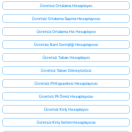
Ücretsiz Ortalama Hesaplayıcı
Ücretsiz Ortalama Sapma Hesaplayıcısı
Ücretsiz Ortalama Hız Hesaplayıcı
Ücretsiz Bant Genişliği Hesaplayıcısı
Ücretsiz Taban Hesaplayıcı
Ücretsiz Taban Dönüştürücü
Ücretsiz Pil Kapasitesi Hesaplayıcısı
Ücretsiz Pil Ömrü Hesaplayıcısı
Ücretsiz Kiriş Hesaplayıcı
Ücretsiz Kiriş Sehim Hesaplayıcısı