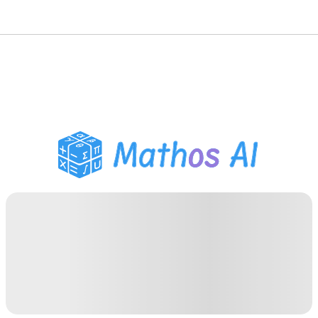
Matematik Çözücü
AI Tutor
PDF Ödev Yardımcısı
Çalışma Araçları