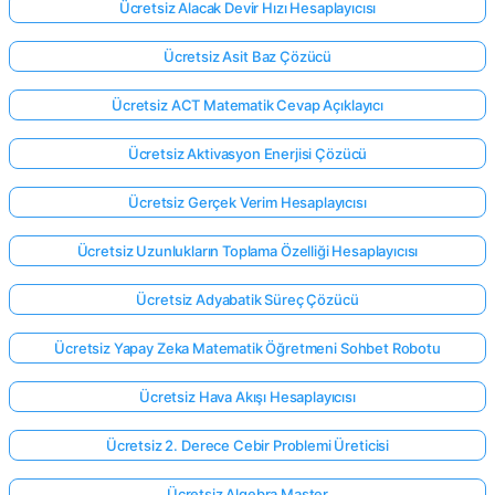
Ücretsiz Alacak Devir Hızı Hesaplayıcısı
Ücretsiz Asit Baz Çözücü
Ücretsiz ACT Matematik Cevap Açıklayıcı
Ücretsiz Aktivasyon Enerjisi Çözücü
Ücretsiz Gerçek Verim Hesaplayıcısı
Ücretsiz Uzunlukların Toplama Özelliği Hesaplayıcısı
Ücretsiz Adyabatik Süreç Çözücü
Ücretsiz Yapay Zeka Matematik Öğretmeni Sohbet Robotu
Ücretsiz Hava Akışı Hesaplayıcısı
Ücretsiz 2. Derece Cebir Problemi Üreticisi
Ücretsiz Algebra Master