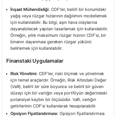
İnşaat Mühendisliği:
CDF'ler, belirli bir konumdaki
yağış veya rüzgar hızlarının dağılımını modellemek
için kullanılabilir. Bu bilgi, aşırı hava olaylarına
dayanabilecek yapıları tasarlamak için kullanılabilir.
Örneğin, yıllık maksimum rüzgar hızının CDF'si, bir
binanın dayanması gereken rüzgar yükünü
belirlemek için kullanılabilir.
Finanstaki Uygulamalar
Risk Yönetimi:
CDF'ler, riski ölçmek ve yönetmek
için temel araçlardır. Örneğin, Risk Altındaki Değer
(VaR), belirli bir süre boyunca ve belirli bir güven
düzeyi için bir varlığın veya portföyün değerindeki
potansiyel kaybın bir ölçüsüdür. VaR, varlığın
getirilerinin CDF'si kullanılarak hesaplanabilir.
Opsiyon Fiyatlandırması:
Opsiyon fiyatlandırması