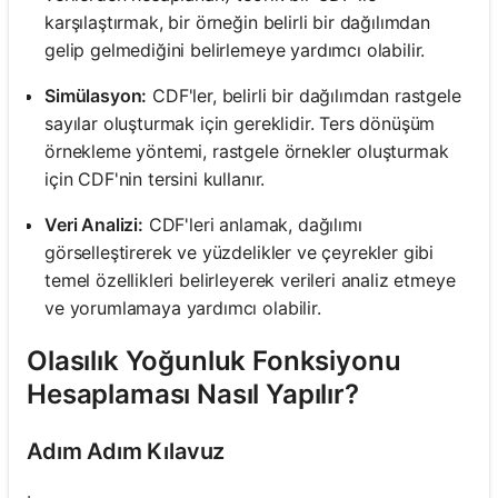
karşılaştırmak, bir örneğin belirli bir dağılımdan
gelip gelmediğini belirlemeye yardımcı olabilir.
Simülasyon:
CDF'ler, belirli bir dağılımdan rastgele
sayılar oluşturmak için gereklidir. Ters dönüşüm
örnekleme yöntemi, rastgele örnekler oluşturmak
için CDF'nin tersini kullanır.
Veri Analizi:
CDF'leri anlamak, dağılımı
görselleştirerek ve yüzdelikler ve çeyrekler gibi
temel özellikleri belirleyerek verileri analiz etmeye
ve yorumlamaya yardımcı olabilir.
Olasılık Yoğunluk Fonksiyonu
Hesaplaması Nasıl Yapılır?
Adım Adım Kılavuz