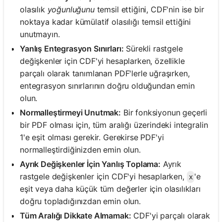
olasılık
yoğunluğunu
temsil ettiğini, CDF'nin ise bir
noktaya kadar kümülatif olasılığı temsil ettiğini
unutmayın.
Yanlış Entegrasyon Sınırları:
Sürekli rastgele
değişkenler için CDF'yi hesaplarken, özellikle
parçalı olarak tanımlanan PDF'lerle uğraşırken,
entegrasyon sınırlarının doğru olduğundan emin
olun.
Normalleştirmeyi Unutmak:
Bir fonksiyonun geçerli
bir PDF olması için, tüm aralığı üzerindeki integralin
1'e eşit olması gerekir. Gerekirse PDF'yi
normalleştirdiğinizden emin olun.
Ayrık Değişkenler İçin Yanlış Toplama:
Ayrık
rastgele değişkenler için CDF'yi hesaplarken,
'e
x
eşit veya daha küçük tüm değerler için olasılıkları
doğru topladığınızdan emin olun.
Tüm Aralığı Dikkate Almamak:
CDF'yi parçalı olarak