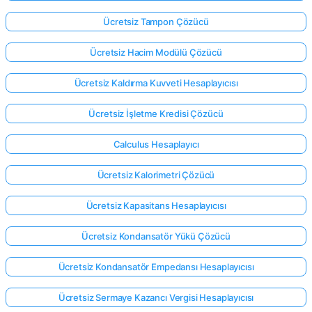
Ücretsiz Tampon Çözücü
Ücretsiz Hacim Modülü Çözücü
Ücretsiz Kaldırma Kuvveti Hesaplayıcısı
Ücretsiz İşletme Kredisi Çözücü
Calculus Hesaplayıcı
Ücretsiz Kalorimetri Çözücü
Ücretsiz Kapasitans Hesaplayıcısı
Ücretsiz Kondansatör Yükü Çözücü
Buradan
Ücretsiz Kondansatör Empedansı Hesaplayıcısı
giriş
yap!
ek:
Ücretsiz Sermaye Kazancı Vergisi Hesaplayıcısı