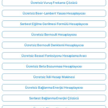
Ücretsiz Vuruş Frekansı Çözücü
Ücretsiz Beer-Lambert Yasası Hesaplayıcısı
Serbest Eğilme Gerilmesi Formülü Hesaplayıcısı
Ücretsiz Bernoulli Hesaplayıcısı
Ücretsiz Bernoulli Denklemi Hesaplayıcısı
Ücretsiz Bessel Fonksiyonu Hesaplama Aracı
Ücretsiz Beta Bozunması Hesaplayıcısı
Ücretsiz İkili Hesap Makinesi
Ücretsiz Bağlanma Enerjisi Hesaplayıcısı
Serbest Bağlanma Enerjisi Çözücü