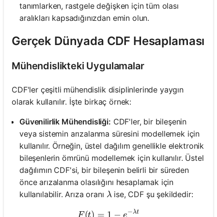
tanımlarken, rastgele değişken için tüm olası
aralıkları kapsadığınızdan emin olun.
Gerçek Dünyada CDF Hesaplaması
Mühendislikteki Uygulamalar
CDF'ler çeşitli mühendislik disiplinlerinde yaygın
olarak kullanılır. İşte birkaç örnek:
Güvenilirlik Mühendisliği:
CDF'ler, bir bileşenin
veya sistemin arızalanma süresini modellemek için
kullanılır. Örneğin, üstel dağılım genellikle elektronik
bileşenlerin ömrünü modellemek için kullanılır. Üstel
dağılımın CDF'si, bir bileşenin belirli bir süreden
önce arızalanma olasılığını hesaplamak için
\lambda
kullanılabilir. Arıza oranı
ise, CDF şu şekildedir:
λ
−
λ
t
F(t) = 1 - e^{-\lambda t}
(
)
=
1
−
F
t
e