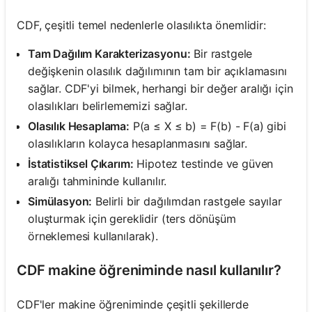
CDF, çeşitli temel nedenlerle olasılıkta önemlidir:
Tam Dağılım Karakterizasyonu:
Bir rastgele
değişkenin olasılık dağılımının tam bir açıklamasını
sağlar. CDF'yi bilmek, herhangi bir değer aralığı için
olasılıkları belirlememizi sağlar.
Olasılık Hesaplama:
P(a ≤ X ≤ b) = F(b) - F(a) gibi
olasılıkların kolayca hesaplanmasını sağlar.
İstatistiksel Çıkarım:
Hipotez testinde ve güven
aralığı tahmininde kullanılır.
Simülasyon:
Belirli bir dağılımdan rastgele sayılar
oluşturmak için gereklidir (ters dönüşüm
örneklemesi kullanılarak).
CDF makine öğreniminde nasıl kullanılır?
CDF'ler makine öğreniminde çeşitli şekillerde