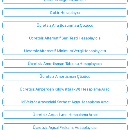
Cebir Hesaplayıcı
Ücretsiz Alfa Bozunması Çözücü
Ücretsiz Alternatif Seri Testi Hesaplayıcısı
Ücretsiz Alternatif Minimum Vergi Hesaplayıcısı
Ücretsiz Amortisman Tablosu Hesaplayıcısı
Ücretsiz Amortisman Çözücü
Ücretsiz Amperden Kilowatta (kW) Hesaplama Aracı
İki Vektör Arasındaki Serbest Açıyı Hesaplama Aracı
Ücretsiz Açısal İvme Hesaplama Aracı
Ücretsiz Açısal Frekans Hesaplayıcısı