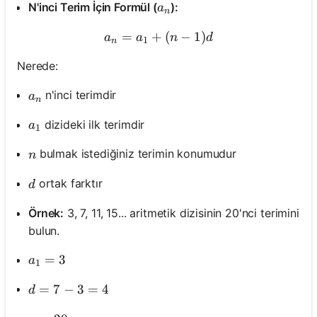
a_n
N'inci Terim İçin Formül (
):
a
n
=
+
a_n = a_1 + (n - 1)d
(
−
1
)
a
a
n
d
1
n
Nerede:
a_n
n'inci terimdir
a
n
a_1
dizideki ilk terimdir
a
1
n
bulmak istediğiniz terimin konumudur
n
d
ortak farktır
d
Örnek:
3, 7, 11, 15... aritmetik dizisinin 20'nci terimini
bulun.
a_1 = 3
=
3
a
1
d = 7 - 3 = 4
=
7
−
3
=
4
d