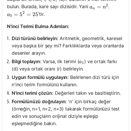
2
a_n = n^2
=
bulun. Burada, kare sayı dizisidir. Yani
.
a
n
n
2
a_5 = 5^2 = 25
=
5
=
25
'tir.
a
5
N'inci Terimi Bulma Adımları:
Dizi türünü belirleyin:
Aritmetik, geometrik, karesel
veya başka bir şey mi? Farklılıklarda veya oranlarda
desenler arayın.
a_1
Bilgi toplayın:
Varsa, ilk terimi (
) ve ortak farkı
a
1
(d) veya ortak oranı (r) belirleyin.
Uygun formülü uygulayın:
Belirlenen dizi türü için
n'inci terim formülünü kullanın.
N'inci terimi çözün:
Değerleri takın ve basitleştirin.
Formülünüzü doğrulayın:
'n' için birkaç değer
(örneğin, n=1, n=2, n=3) takarak formülünüzü test
edin ve sonuçların orijinal diziyle eşleşip
eşleşmediğine bakın.