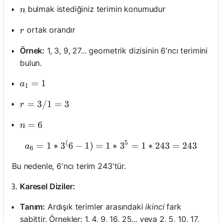
n
bulmak istediğiniz terimin konumudur
n
r
ortak orandır
r
Örnek:
1, 3, 9, 27... geometrik dizisinin 6'ncı terimini
bulun.
a_1 = 1
=
1
a
1
r = 3 / 1 = 3
=
3/1
=
3
r
n = 6
=
6
n
(
5
a_6 = 1 * 3^(6 - 1) = 1 * 3
=
1
∗
3
6
−
1
)
=
1
∗
3
=
1
∗
243
=
243
a
6
Bu nedenle, 6'ncı terim 243'tür.
Karesel Diziler:
Tanım:
Ardışık terimler arasındaki
ikinci
fark
sabittir. Örnekler: 1, 4, 9, 16, 25... veya 2, 5, 10, 17,