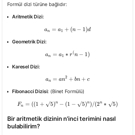
Formül dizi türüne bağlıdır:
Aritmetik Dizi:
Henüz
Soru
=
+
a_n = a_1 + (n - 1)d
(
−
1
)
a
a
n
d
1
n
Yok
Geometrik Dizi:
İlk
Sorunuzu
(
a_n = a_1 * r^(n - 1)
=
∗
−
1
)
a
a
r
n
1
n
Sorun
Karesel Dizi:
2
=
a_n = an^2 + bn + c
+
+
a
a
n
bn
c
n
Fibonacci Dizisi:
(Binet Formülü)
n
n
n
=
((
1
+
√5
)
−
(
1
F_n = ( (1 + √5)^n - (1 - 
−
√5
)
)
/
(
2
∗
√5
)
F
n
Bir aritmetik dizinin n'inci terimini nasıl
bulabilirim?