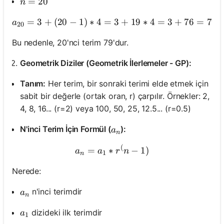
n = 20
=
20
n
=
3
+
(
20
−
1
)
∗
4
=
3
a_{20} = 3 + (20 - 1) * 4 
+
19
∗
4
=
3
+
76
=
79
a
20
Bu nedenle, 20'nci terim 79'dur.
Geometrik Diziler (Geometrik İlerlemeler - GP):
Tanım:
Her terim, bir sonraki terimi elde etmek için
sabit bir değerle (ortak oran, r) çarpılır. Örnekler: 2,
4, 8, 16... (r=2) veya 100, 50, 25, 12.5... (r=0.5)
a_n
N'inci Terim İçin Formül (
):
a
n
(
a_n = a_1 * r^(n - 1)
=
∗
−
1
)
a
a
r
n
1
n
Nerede:
a_n
n'inci terimdir
a
n
a_1
dizideki ilk terimdir
a
1