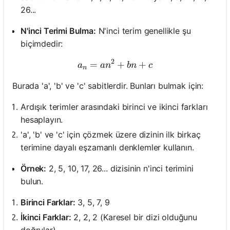
26...
N'inci Terimi Bulma:
N'inci terim genellikle şu
biçimdedir:
2
=
a_n = an^2 + bn + c
+
+
a
a
n
bn
c
n
Burada 'a', 'b' ve 'c' sabitlerdir. Bunları bulmak için:
Ardışık terimler arasındaki birinci ve ikinci farkları
hesaplayın.
'a', 'b' ve 'c' için çözmek üzere dizinin ilk birkaç
terimine dayalı eşzamanlı denklemler kullanın.
Örnek:
2, 5, 10, 17, 26... dizisinin n'inci terimini
bulun.
Birinci Farklar:
3, 5, 7, 9
İkinci Farklar:
2, 2, 2 (Karesel bir dizi olduğunu