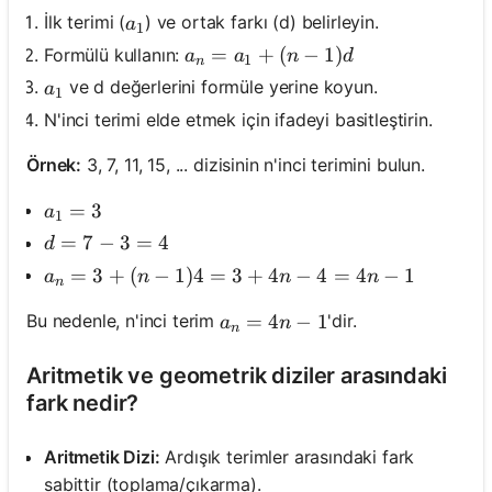
a_1
İlk terimi (
) ve ortak farkı (d) belirleyin.
a
1
a_n = a_1 + (n - 1)d
=
+
(
−
1
)
Formülü kullanın:
a
a
n
d
1
n
a_1
ve d değerlerini formüle yerine koyun.
a
1
N'inci terimi elde etmek için ifadeyi basitleştirin.
Örnek:
3, 7, 11, 15, ... dizisinin n'inci terimini bulun.
a_1 = 3
=
3
a
1
d = 7 - 3 = 4
=
7
−
3
=
4
d
a_n = 3 + (n - 1)4 = 3 + 4n - 4 = 4n - 1
=
3
+
(
−
1
)
4
=
3
+
4
−
4
=
4
−
1
a
n
n
n
n
a_n = 4n - 1
=
4
−
1
Bu nedenle, n'inci terim
'dir.
a
n
n
Aritmetik ve geometrik diziler arasındaki
fark nedir?
Aritmetik Dizi:
Ardışık terimler arasındaki fark
sabittir (toplama/çıkarma).