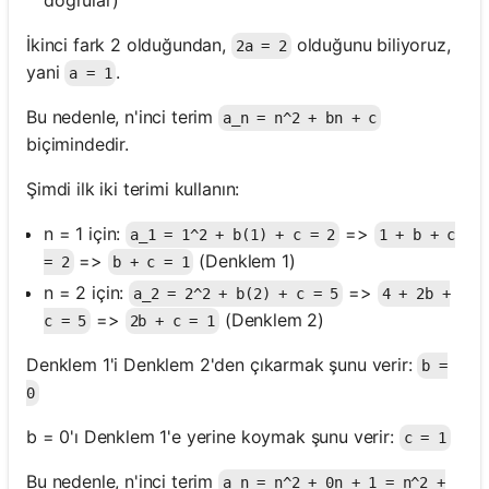
doğrular)
İkinci fark 2 olduğundan,
olduğunu biliyoruz,
2a = 2
yani
.
a = 1
Bu nedenle, n'inci terim
a_n = n^2 + bn + c
biçimindedir.
Şimdi ilk iki terimi kullanın:
n = 1 için:
=>
a_1 = 1^2 + b(1) + c = 2
1 + b + c
=>
(Denklem 1)
= 2
b + c = 1
n = 2 için:
=>
a_2 = 2^2 + b(2) + c = 5
4 + 2b +
=>
(Denklem 2)
c = 5
2b + c = 1
Denklem 1'i Denklem 2'den çıkarmak şunu verir:
b =
0
b = 0'ı Denklem 1'e yerine koymak şunu verir:
c = 1
Bu nedenle, n'inci terim
a_n = n^2 + 0n + 1 = n^2 +