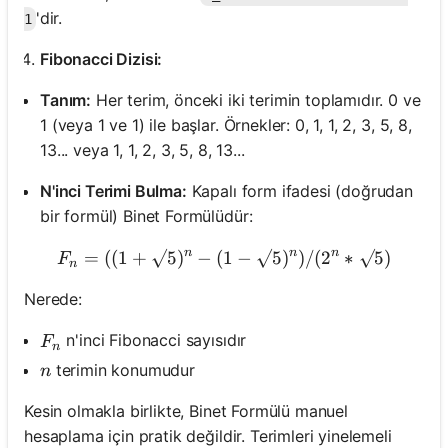
'dir.
1
Fibonacci Dizisi:
Tanım:
Her terim, önceki iki terimin toplamıdır. 0 ve
1 (veya 1 ve 1) ile başlar. Örnekler: 0, 1, 1, 2, 3, 5, 8,
13... veya 1, 1, 2, 3, 5, 8, 13...
N'inci Terimi Bulma:
Kapalı form ifadesi (doğrudan
bir formül) Binet Formülüdür:
n
n
n
=
((
1
+
√5
)
−
(
1
F_n = ( (1 + √5)^n - (1 - 
−
√5
)
)
/
(
2
∗
√5
)
F
n
Nerede:
F_n
n'inci Fibonacci sayısıdır
F
n
n
terimin konumudur
n
Kesin olmakla birlikte, Binet Formülü manuel
hesaplama için pratik değildir. Terimleri yinelemeli