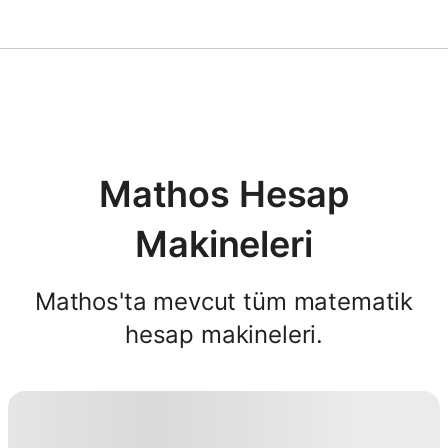
Matematik Çözücü
AI Tutor
Mathos Hesap
PDF Ödev Yardımcısı
Makineleri
Çalışma Araçları
Mathos'ta mevcut tüm matematik
hesap makineleri.