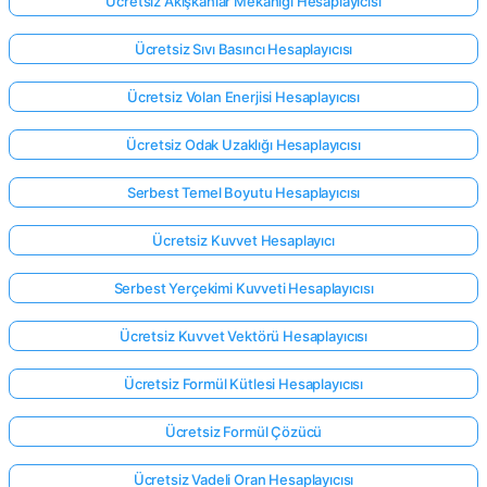
Ücretsiz Akışkanlar Mekaniği Hesaplayıcısı
Ücretsiz Sıvı Basıncı Hesaplayıcısı
Ücretsiz Volan Enerjisi Hesaplayıcısı
Ücretsiz Odak Uzaklığı Hesaplayıcısı
Serbest Temel Boyutu Hesaplayıcısı
Ücretsiz Kuvvet Hesaplayıcı
Serbest Yerçekimi Kuvveti Hesaplayıcısı
Ücretsiz Kuvvet Vektörü Hesaplayıcısı
Ücretsiz Formül Kütlesi Hesaplayıcısı
Buradan
giriş
Ücretsiz Formül Çözücü
yap!
ek:
Ücretsiz Vadeli Oran Hesaplayıcısı