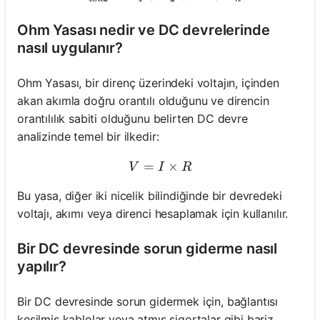
Ohm Yasası nedir ve DC devrelerinde
nasıl uygulanır?
Ohm Yasası, bir direnç üzerindeki voltajın, içinden
akan akımla doğru orantılı olduğunu ve direncin
orantılılık sabiti olduğunu belirten DC devre
analizinde temel bir ilkedir:
=
V = I \times R
×
V
I
R
Bu yasa, diğer iki nicelik bilindiğinde bir devredeki
voltajı, akımı veya direnci hesaplamak için kullanılır.
Bir DC devresinde sorun giderme nasıl
yapılır?
Bir DC devresinde sorun gidermek için, bağlantısı
kesilmiş kablolar veya atmış sigortalar gibi bariz