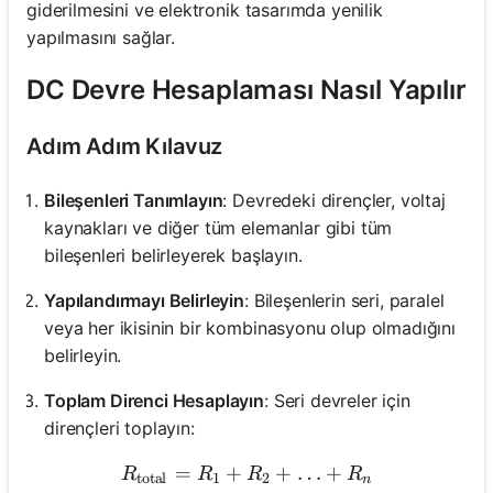
giderilmesini ve elektronik tasarımda yenilik
yapılmasını sağlar.
DC Devre Hesaplaması Nasıl Yapılır
Adım Adım Kılavuz
Bileşenleri Tanımlayın
: Devredeki dirençler, voltaj
kaynakları ve diğer tüm elemanlar gibi tüm
bileşenleri belirleyerek başlayın.
Yapılandırmayı Belirleyin
: Bileşenlerin seri, paralel
veya her ikisinin bir kombinasyonu olup olmadığını
belirleyin.
Toplam Direnci Hesaplayın
: Seri devreler için
dirençleri toplayın:
=
+
R_{\text{total}} = R_1 +
+
…
+
R
R
R
R
total
1
2
n