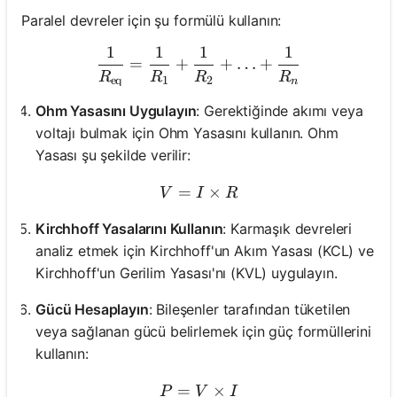
Paralel devreler için şu formülü kullanın:
1
1
1
1
\frac{1}{R_{\text{eq}}} 
=
+
+
…
+
R
R
R
R
eq
1
2
n
Ohm Yasasını Uygulayın
: Gerektiğinde akımı veya
voltajı bulmak için Ohm Yasasını kullanın. Ohm
Yasası şu şekilde verilir:
=
V = I \times R
×
V
I
R
Kirchhoff Yasalarını Kullanın
: Karmaşık devreleri
analiz etmek için Kirchhoff'un Akım Yasası (KCL) ve
Kirchhoff'un Gerilim Yasası'nı (KVL) uygulayın.
Gücü Hesaplayın
: Bileşenler tarafından tüketilen
veya sağlanan gücü belirlemek için güç formüllerini
kullanın:
=
P = V \times I
×
P
V
I