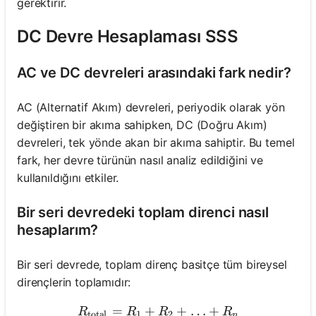
gerektirir.
DC Devre Hesaplaması SSS
AC ve DC devreleri arasındaki fark nedir?
AC (Alternatif Akım) devreleri, periyodik olarak yön
değiştiren bir akıma sahipken, DC (Doğru Akım)
devreleri, tek yönde akan bir akıma sahiptir. Bu temel
fark, her devre türünün nasıl analiz edildiğini ve
kullanıldığını etkiler.
Bir seri devredeki toplam direnci nasıl
hesaplarım?
Bir seri devrede, toplam direnç basitçe tüm bireysel
dirençlerin toplamıdır:
=
+
R_{\text{total}} = R_1 +
+
…
+
R
R
R
R
total
1
2
n