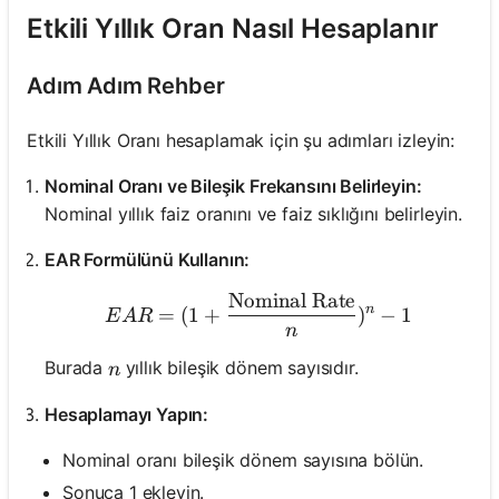
Etkili Yıllık Oran Nasıl Hesaplanır
Adım Adım Rehber
Etkili Yıllık Oranı hesaplamak için şu adımları izleyin:
Nominal Oranı ve Bileşik Frekansını Belirleyin:
Nominal yıllık faiz oranını ve faiz sıklığını belirleyin.
EAR Formülünü Kullanın:
Nominal Rate
EAR = (1 + \frac{\text{
n
=
(
1
+
)
−
1
E
A
R
n
n
Burada
yıllık bileşik dönem sayısıdır.
n
Hesaplamayı Yapın:
Nominal oranı bileşik dönem sayısına bölün.
Sonuca 1 ekleyin.