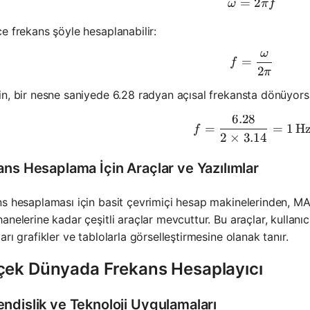
=
\omega = 
2
ω
π
f
e frekans şöyle hesaplanabilir:
ω
f = \frac
=
f
2
π
n, bir nesne saniyede 6.28 radyan açısal frekansta dönüyorsa
6.28
f = \frac{
=
=
1
H
f
2
×
3.14
ans Hesaplama İçin Araçlar ve Yazılımlar
s hesaplaması için basit çevrimiçi hesap makinelerinden, MA
anelerine kadar çeşitli araçlar mevcuttur. Bu araçlar, kullanı
arı grafikler ve tablolarla görselleştirmesine olanak tanır.
çek Dünyada Frekans Hesaplayıcı
ndislik ve Teknoloji Uygulamaları