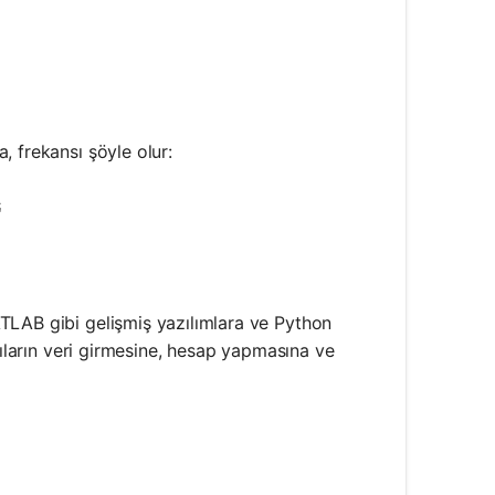
2 \pi f
{\omega}{2 \pi}
, frekansı şöyle olur:
6.28}{2 \times 3.14} = 1 \, \text{Hz}
z
TLAB gibi gelişmiş yazılımlara ve Python
cıların veri girmesine, hesap yapmasına ve