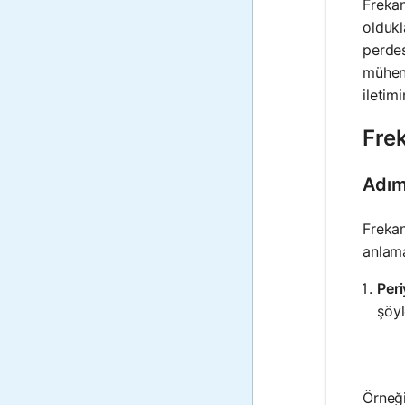
Frekan
oldukl
perdes
mühend
iletim
Fre
Adım
Frekan
anlama
Per
şöyl
Örneği