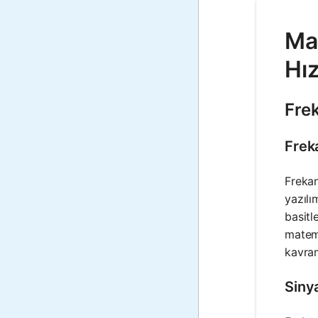
Mat
Hız
Fre
Frek
Frekan
yazılı
basitl
matema
kavram
Siny