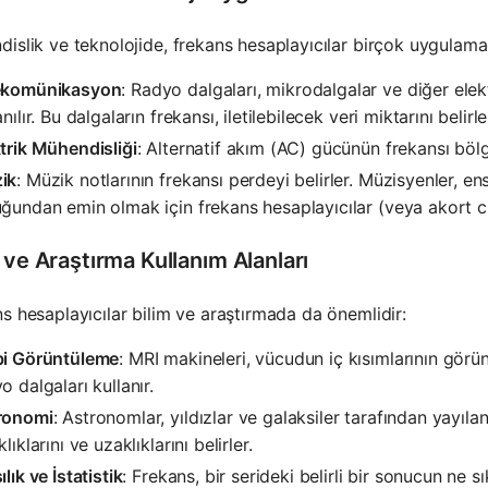
islik ve teknolojide, frekans hesaplayıcılar birçok uygulamada
ekomünikasyon
: Radyo dalgaları, mikrodalgalar ve diğer elek
anılır. Bu dalgaların frekansı, iletilebilecek veri miktarını belirle
trik Mühendisliği
: Alternatif akım (AC) gücünün frekansı böl
ik
: Müzik notlarının frekansı perdeyi belirler. Müzisyenler, e
ğundan emin olmak için frekans hesaplayıcılar (veya akort cih
 ve Araştırma Kullanım Alanları
s hesaplayıcılar bilim ve araştırmada da önemlidir:
bi Görüntüleme
: MRI makineleri, vücudun iç kısımlarının görün
o dalgaları kullanır.
ronomi
: Astronomlar, yıldızlar ve galaksiler tarafından yayılan 
klıklarını ve uzaklıklarını belirler.
ılık ve İstatistik
: Frekans, bir serideki belirli bir sonucun ne s