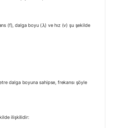
1}{2} = 0.5 \, \text{Hz}
\lambda
kans (f), dalga boyu (
) ve hız (v) şu şekilde
λ
ot \lambda
{v}{\lambda}
metre dalga boyuna sahipse, frekansı şöyle
{343}{1} = 343 \, \text{Hz}
ilde ilişkilidir: