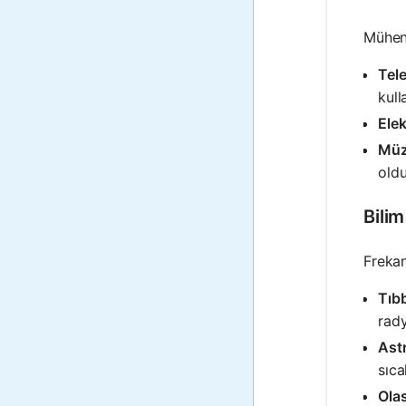
Mühend
Tel
kull
Elek
Müz
oldu
Bilim
Frekan
Tıb
rady
Ast
sıca
Olas