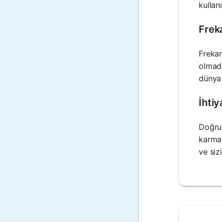
kullan
Freka
Frekan
olmadı
dünya 
İhtiy
Doğru 
karmaş
ve siz