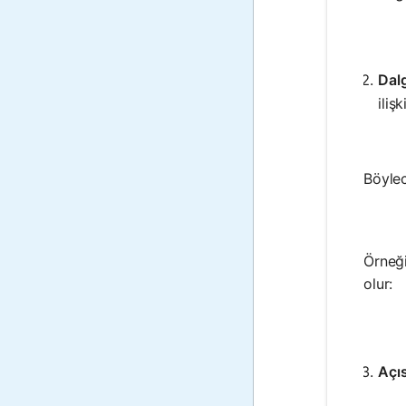
Dalg
ilişk
Böylec
Örneği
olur:
Açı