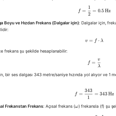
1
f = \frac{
=
=
0.5
Hz
f
2
a Boyu ve Hızdan Frekans (Dalgalar için)
: Dalgalar için, fre
ilidir:
=
v = f \cd
⋅
v
f
λ
e frekans şu şekilde hesaplanabilir:
v
f = \frac
=
f
λ
n, bir ses dalgası 343 metre/saniye hızında yol alıyor ve 1 
343
f = \frac
=
=
343
Hz
f
1
\omega
sal Frekanstan Frekans
: Açısal frekans (
) frekansla (f) şu şek
ω