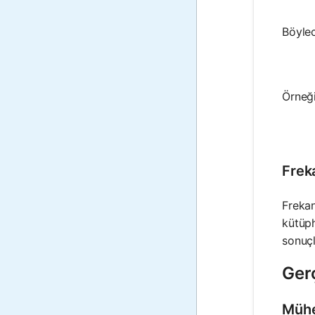
Böylec
Örneği
Frek
Frekan
kütüph
sonuçl
Ger
Mühe