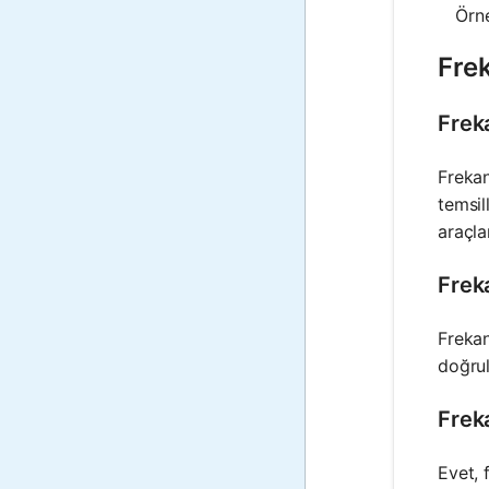
Örne
Fre
Frek
Frekan
temsil
araçlar
Frek
Frekan
doğrul
Freka
Evet, 