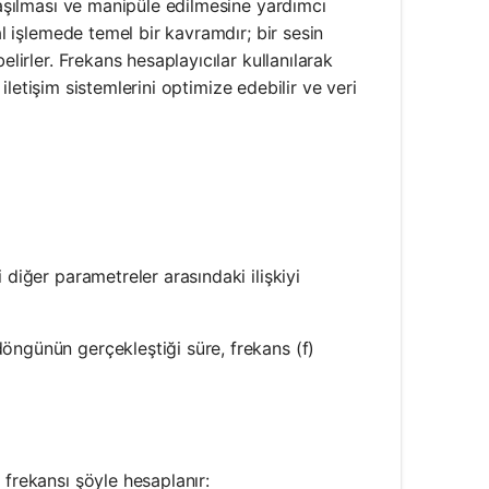
nlaşılması ve manipüle edilmesine yardımcı
al işlemede temel bir kavramdır; bir sesin
elirler. Frekans hesaplayıcılar kullanılarak
, iletişim sistemlerini optimize edebilir ve veri
 diğer parametreler arasındaki ilişkiyi
 döngünün gerçekleştiği süre, frekans (f)
{1}{T}
 frekansı şöyle hesaplanır: