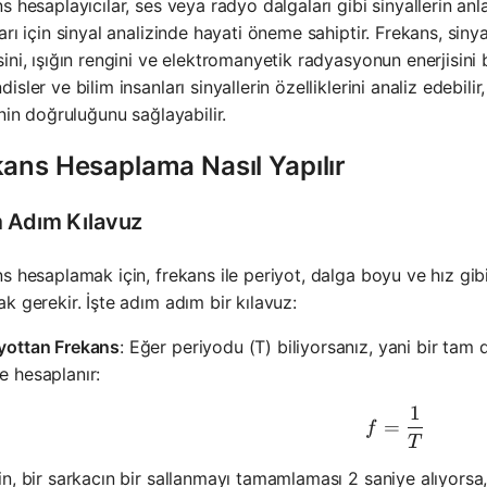
s hesaplayıcılar, ses veya radyo dalgaları gibi sinyallerin a
arı için sinyal analizinde hayati öneme sahiptir. Frekans, siny
ini, ışığın rengini ve elektromanyetik radyasyonun enerjisini b
isler ve bilim insanları sinyallerin özelliklerini analiz edebilir
inin doğruluğunu sağlayabilir.
kans Hesaplama Nasıl Yapılır
 Adım Kılavuz
s hesaplamak için, frekans ile periyot, dalga boyu ve hız gibi
k gerekir. İşte adım adım bir kılavuz:
iyottan Frekans
: Eğer periyodu (T) biliyorsanız, yani bir tam
e hesaplanır:
1
f = \frac
=
f
T
n, bir sarkacın bir sallanmayı tamamlaması 2 saniye alıyorsa,