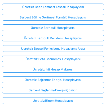
Ücretsiz Beer-Lambert Yasası Hesaplayıcısı
Henüz
Serbest Eğilme Gerilmesi Formülü Hesaplayıcısı
Soru
Ücretsiz Bernoulli Hesaplayıcısı
Yok
İlk
Ücretsiz Bernoulli Denklemi Hesaplayıcısı
Sorunuzu
Sorun
Ücretsiz Bessel Fonksiyonu Hesaplama Aracı
Ücretsiz Beta Bozunması Hesaplayıcısı
Ücretsiz İkili Hesap Makinesi
Ücretsiz Bağlanma Enerjisi Hesaplayıcısı
Serbest Bağlanma Enerjisi Çözücü
Ücretsiz Binom Hesaplayıcısı