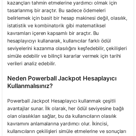
kazançları tahmin etmelerine yardımcı olmak için
tasarlanmış bir araçtır. Bu sadece ödemeleri
belirlemek için basit bir hesap makinesi değil, olasılık,
istatistik ve kombinatorik gibi matematiksel
kavramları içeren kapsamlı bir araçtır. Bu
hesaplayıcıyı kullanarak, kullanıcılar farklı ödül
seviyelerini kazanma olasılığını keşfedebilir, çekilişleri
simüle edebilir ve bilinçli kararlar vermek için tarihi
verileri analiz edebilir.
Neden Powerball Jackpot Hesaplayıcı
Kullanmalısınız?
Powerball Jackpot Hesaplayıcı kullanmak çeşitli
avantajlar sunar. İlk olarak, her ödül seviyesine bağlı
olan olasılıkları sağlar, bu da kullanıcıların olasılık
kavramını anlamalarına yardımcı olur. İkincisi,
kullanıcıların çekilişleri simüle etmelerine ve sonuçları