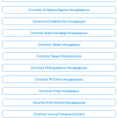
Ücretsiz Ortalama Sapma Hesaplayıcısı
Ücretsiz Ortalama Hız Hesaplayıcı
Ücretsiz Bant Genişliği Hesaplayıcısı
Ücretsiz Taban Hesaplayıcı
Ücretsiz Taban Dönüştürücü
Ücretsiz Pil Kapasitesi Hesaplayıcısı
Ücretsiz Pil Ömrü Hesaplayıcısı
Ücretsiz Kiriş Hesaplayıcı
Ücretsiz Kiriş Sehim Hesaplayıcısı
Ücretsiz Vuruş Frekansı Çözücü