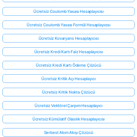
Ücretsiz Coulomb Yasası Hesaplayıcısı
Ücretsiz Coulomb Yasası Formül Hesaplayıcısı
Ücretsiz Kovaryans Hesaplayıcısı
Ücretsiz Kredi Kartı Faiz Hesaplayıcısı
Ücretsiz Kredi Kartı Ödeme Çözücü
Ücretsiz Kritik Açı Hesaplayıcı
Ücretsiz Kritik Nokta Çözücü
Ücretsiz Vektörel Çarpım Hesaplayıcı
Ücretsiz Kümülatif Olasılık Hesaplayıcısı
Serbest Akım Akışı Çözücü