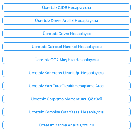
Ücretsiz CIDR Hesaplayıcısı
Ücretsiz Devre Analizi Hesaplayıcısı
Ücretsiz Devre Hesaplayıcı
Ücretsiz Dairesel Hareket Hesaplayıcısı
Ücretsiz CO2 Akış Hızı Hesaplayıcısı
Ücretsiz Koherens Uzunluğu Hesaplayıcısı
Ücretsiz Yazı Tura Olasılık Hesaplama Aracı
Ücretsiz Çarpışma Momentumu Çözücü
Ücretsiz Kombine Gaz Yasası Hesaplayıcısı
Ücretsiz Yanma Analizi Çözücü