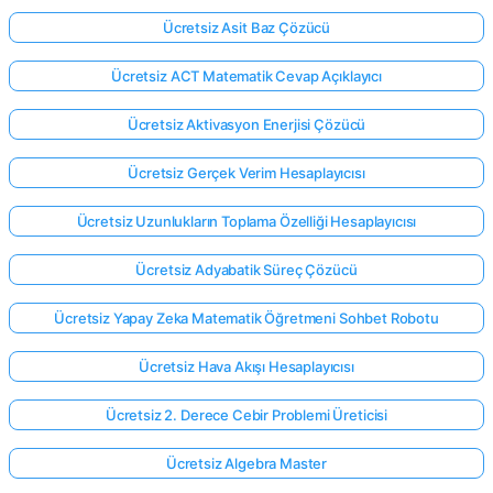
Ücretsiz Asit Baz Çözücü
Ücretsiz ACT Matematik Cevap Açıklayıcı
Ücretsiz Aktivasyon Enerjisi Çözücü
Ücretsiz Gerçek Verim Hesaplayıcısı
Ücretsiz Uzunlukların Toplama Özelliği Hesaplayıcısı
Ücretsiz Adyabatik Süreç Çözücü
Ücretsiz Yapay Zeka Matematik Öğretmeni Sohbet Robotu
Ücretsiz Hava Akışı Hesaplayıcısı
Ücretsiz 2. Derece Cebir Problemi Üreticisi
Ücretsiz Algebra Master