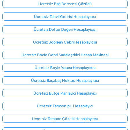
Ücretsiz Bağ Derecesi Çözücü
Ücretsiz Tahvil Getirisi Hesaplayıcısı
Ücretsiz Defter Değeri Hesaplayıcısı
Ücretsiz Boolean Cebri Hesaplayıcısı
Ücretsiz Boole Cebri Sadeleştirici Hesap Makinesi
Ücretsiz Boyle Yasası Hesaplayıcısı
Ücretsiz Başabaş Noktası Hesaplayıcısı
Ücretsiz Bütçe Planlayıcı Hesaplayıcı
Ücretsiz Tampon pH Hesaplayıcı
Ücretsiz Tampon Çözelti Hesaplayıcısı