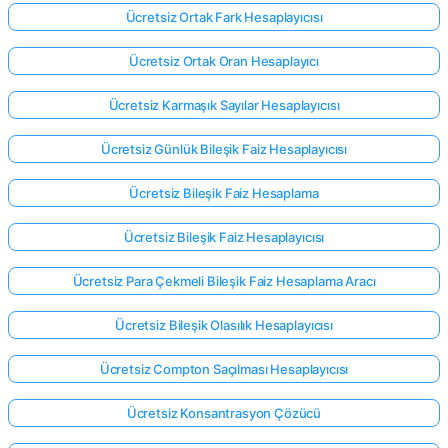
Ücretsiz Ortak Fark Hesaplayıcısı
Ücretsiz Ortak Oran Hesaplayıcı
Ücretsiz Karmaşık Sayılar Hesaplayıcısı
Ücretsiz Günlük Bileşik Faiz Hesaplayıcısı
Ücretsiz Bileşik Faiz Hesaplama
Ücretsiz Bileşik Faiz Hesaplayıcısı
Ücretsiz Para Çekmeli Bileşik Faiz Hesaplama Aracı
Ücretsiz Bileşik Olasılık Hesaplayıcısı
Ücretsiz Compton Saçılması Hesaplayıcısı
Ücretsiz Konsantrasyon Çözücü