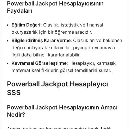
Powerball Jackpot Hesaplayıcısının
Faydaları
Eğitim Değeri:
Olasılık, istatistik ve finansal
okuryazarlık için bir öğrenme aracıdır.
Bilgilendirilmiş Karar Verme:
Olasılıkları ve beklenen
değeri anlayarak kullanıcılar, piyango oynamayla
ilgili daha bilinçli kararlar alabilir.
Kavramsal Görselleştirme:
Hesaplayıcı, karmaşık
matematiksel fikirlerin görsel temsillerini sunar.
Powerball Jackpot Hesaplayıcı
SSS
Powerball Jackpot Hesaplayıcının Amacı
Nedir?
Amacı, potansiyel kazançları tahmin etmek, farklı