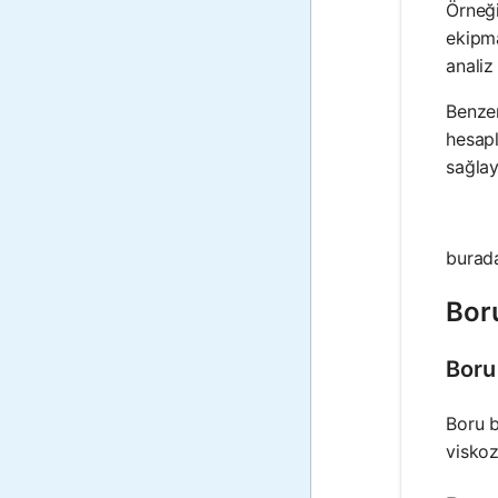
Örneği
ekipma
analiz
Benzer
hesapl
sağlay
bura
Bor
Boru 
Boru b
viskoz