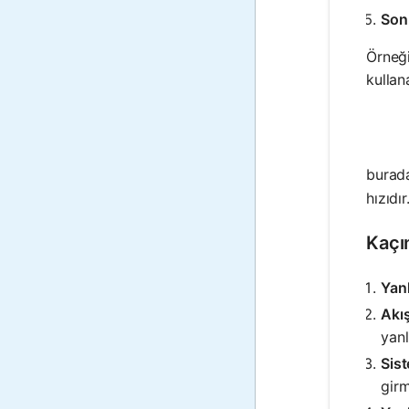
Son
Örneği
kullana
bura
hızıdır
Kaçı
Yanl
Akış
yanl
Sis
girm