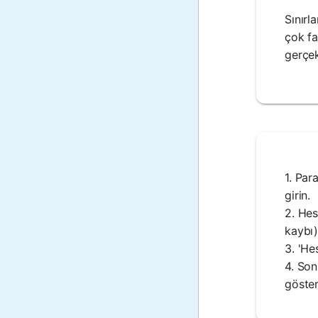
Sınırl
çok fa
gerçek
1. Par
girin.
2. Hes
kaybı)
3. 'He
4. Son
göster