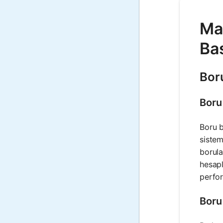
Mat
Ba
Bor
Boru
Boru b
sistem
borula
hesapl
perfor
Boru 