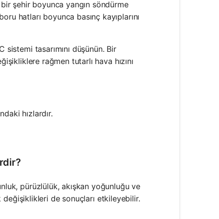
ı, bir şehir boyunca yangın söndürme
boru hatları boyunca basınç kayıplarını
C sistemi tasarımını düşünün. Bir
ğişikliklere rağmen tutarlı hava hızını
s V_1 = A_2 \times V_2
ndaki hızlardır.
rdir?
unluk, pürüzlülük, akışkan yoğunluğu ve
 değişiklikleri de sonuçları etkileyebilir.