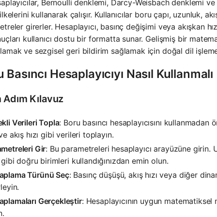
aplayıcılar, Bernoulli denklemi, Darcy-Weisbach denklemi ve 
ilkelerini kullanarak çalışır. Kullanıcılar boru çapı, uzunluk, a
treler girerler. Hesaplayıcı, basınç değişimi veya akışkan hı
uçları kullanıcı dostu bir formatta sunar. Gelişmiş bir matemat
amak ve sezgisel geri bildirim sağlamak için doğal dil işleme 
 Basıncı Hesaplayıcıyı Nasıl Kullanmalı
 Adım Kılavuz
kli Verileri Topla
: Boru basıncı hesaplayıcısını kullanmadan ö
 ve akış hızı gibi verileri toplayın.
metreleri Gir
: Bu parametreleri hesaplayıcı arayüzüne girin. U
e gibi doğru birimleri kullandığınızdan emin olun.
aplama Türünü Seç
: Basınç düşüşü, akış hızı veya diğer dinam
rleyin.
plamaları Gerçekleştir
: Hesaplayıcının uygun matematiksel 
n.