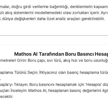
amalar, doğru girdi verilerine bağımlılığı, denklemlerin kapsamı
zlı akış sistemlerini modellemedeki olası zorlukları içerir. Ayr
 dünya değişkenleri daha özel analiz araçları gerektirebilir.
Mathos AI Tarafından Boru Basıncı Hesapla
ametreleri Girin: Boru çapı, sıvı türü, akış hızı ve boru uzunlu
aplama Türünü Seçin: İhtiyacınız olan basınç hesaplama türü
.
sapla'yı Tıklayın: Boru basıncını hesaplamak için 'Hesapla' d
uçları İnceleyin: Mathos AI, hesaplanan basınç değerlerini ilgil
ecektir.