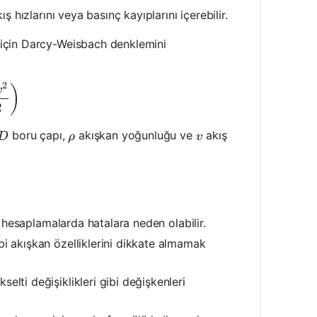
ış hızlarını veya basınç kayıplarını içerebilir.
 için Darcy-Weisbach denklemini
2
 f \times \left(\frac{L}{D}\right) \times \left(\frac{
)
v
2
D
\rho
v
boru çapı,
akışkan yoğunluğu ve
akış
D
ρ
v
ı hesaplamalarda hatalara neden olabilir.
bi akışkan özelliklerini dikkate almamak
selti değişiklikleri gibi değişkenleri