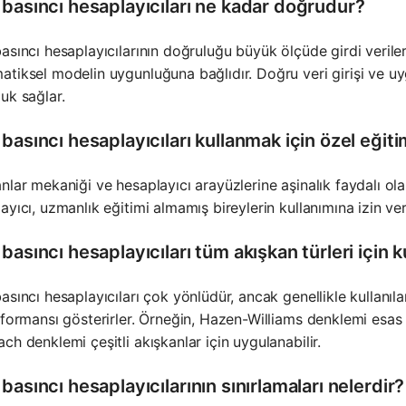
 basıncı hesaplayıcıları ne kadar doğrudur?
asıncı hesaplayıcılarının doğruluğu büyük ölçüde girdi veriler
tiksel modelin uygunluğuna bağlıdır. Doğru veri girişi ve u
uk sağlar.
basıncı hesaplayıcıları kullanmak için özel eği
nlar mekaniği ve hesaplayıcı arayüzlerine aşinalık faydalı olab
ayıcı, uzmanlık eğitimi almamış bireylerin kullanımına izin ver
basıncı hesaplayıcıları tüm akışkan türleri için ku
asıncı hesaplayıcıları çok yönlüdür, ancak genellikle kullanıla
rformansı gösterirler. Örneğin, Hazen-Williams denklemi esas o
ch denklemi çeşitli akışkanlar için uygulanabilir.
basıncı hesaplayıcılarının sınırlamaları nelerdir?