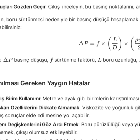
uçları Gözden Geçir
: Çıkışı inceleyin, bu basınç noktalarını, ak
n, boru sürtünmesi nedeniyle bir basınç düşüşü hesaplamak
bilirsiniz:
\Delta P =
(
)
(
L
ρ
Δ
=
×
×
P
f
D
\Delta P
Δ
f
L
da
basınç düşüşü,
sürtünme faktörü,
boru uzunluğu,
P
f
L
.
nılması Gereken Yaygın Hatalar
ış Birim Kullanımı
: Metre ve ayak gibi birimlerin karıştırılmas
kan Özelliklerini Dikkate Almamak
: Viskozite ve yoğunluk gi
ış sonuçlar elde edilmesine yol açabilir.
tem Değişkenlerini Göz Ardı Etmek
: Boru pürüzlülüğü veya yük
emek, çıkışı olumsuz etkileyebilir.