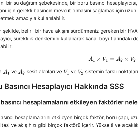
n, bir su dağıtım şebekesinde, bir boru basıncı hesaplayıcıs
nı için gerekli basıncın mevcut olmasını sağlamak için uzun 
 etmek amacıyla kullanılabilir.
 şekilde, belirli bir hava akışını sürdürmeniz gereken bir HVA
ayıcı, süreklilik denklemini kullanarak kanal boyutlarındaki de
abilir:
×
=
A_1 \time
×
A
V
A
V
1
1
2
2
A_1
A_2
V_1
V_2
da
ve
kesit alanları ve
ve
sistemin farklı noktaları
A
A
V
V
1
2
1
2
u Basıncı Hesaplayıcı Hakkında SSS
basıncı hesaplamalarını etkileyen faktörler nele
asıncı hesaplamalarını etkileyen birçok faktör, boru çapı, uz
itesi ve akış hızı gibi birçok faktörü içerir. Yükselti ve sıcaklık