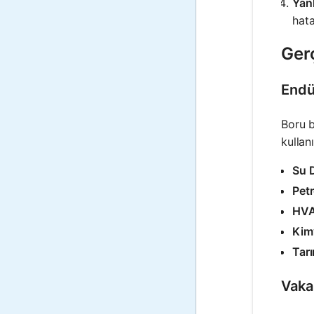
Yan
hata
Ger
Endü
Boru b
kullanıl
Su D
Petr
HVA
Kim
Tar
Vaka