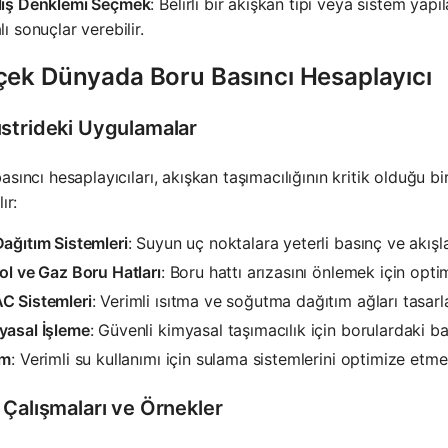
lış Denklemi Seçmek
: Belirli bir akışkan tipi veya sistem yap
lı sonuçlar verebilir.
çek Dünyada Boru Basıncı Hesaplayıcı
strideki Uygulamalar
asıncı hesaplayıcıları, akışkan taşımacılığının kritik olduğu 
ır:
ağıtım Sistemleri
: Suyun uç noktalara yeterli basınç ve akış
ol ve Gaz Boru Hatları
: Boru hattı arızasını önlemek için op
C Sistemleri
: Verimli ısıtma ve soğutma dağıtım ağları tasar
yasal İşleme
: Güvenli kimyasal taşımacılık için borulardaki b
ım
: Verimli su kullanımı için sulama sistemlerini optimize etme
 Çalışmaları ve Örnekler