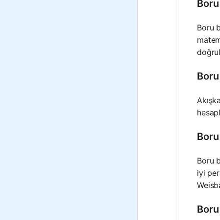
Boru
Boru b
matema
doğrul
Boru 
Akışka
hesapl
Boru 
Boru b
iyi pe
Weisba
Boru 