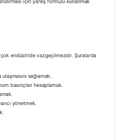
ılandırması için yanlış formülü kullanmak
birçok endüstride vazgeçilmezdir. Şuralarda
la ulaşmasını sağlamak.
timum basınçları hesaplamak.
lamak.
asıncı yönetmek.
k.