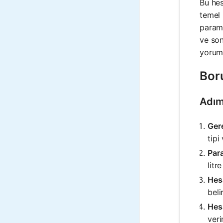
Bu hes
temel 
parame
ve son
yoruml
Boru
Adım
Gere
tipi
Para
litr
Hes
beli
Hesa
veri