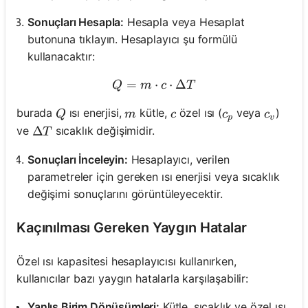
Sonuçları Hesapla:
Hesapla veya Hesaplat
butonuna tıklayın. Hesaplayıcı şu formülü
kullanacaktır:
=
Q = m \cdot c \cdot \Delt
⋅
⋅
Δ
Q
m
c
T
Q
m
c
c_p
c_v
burada
ısı enerjisi,
kütle,
özel ısı (
veya
)
Q
m
c
c
c
p
v
\Delta T
Δ
ve
sıcaklık değişimidir.
T
Sonuçları İnceleyin:
Hesaplayıcı, verilen
parametreler için gereken ısı enerjisi veya sıcaklık
değişimi sonuçlarını görüntüleyecektir.
Kaçınılması Gereken Yaygın Hatalar
Özel ısı kapasitesi hesaplayıcısı kullanırken,
kullanıcılar bazı yaygın hatalarla karşılaşabilir:
Yanlış Birim Dönüşümleri:
Kütle, sıcaklık ve özel ısı