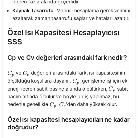
birden fazla alanda geçerlidir.
Kaynak Tasarrufu:
Manuel hesaplama gereksinimini
azaltarak zaman tasarrufu sağlar ve hataları azaltır.
Özel Isı Kapasitesi Hesaplayıcısı
SSS
Cp ve Cv değerleri arasındaki fark nedir?
C_p
C_v
ve
değerleri arasındaki fark, ısı kapasitesinin
C
C
p
v
C_p
ölçüldüğü koşullara dayanır.
, genişleme işi için ek
C
p
C_v
enerji içeren sabit basınç altında ölçülürken,
sabit
C
v
hacim altında ölçülür ve böyle bir iş yapılmaz, bu
C_p
C_v
nedenle genellikle
,
'den daha yüksek olur.
C
C
p
v
Özel ısı kapasitesi hesaplayıcıları ne kadar
doğrudur?