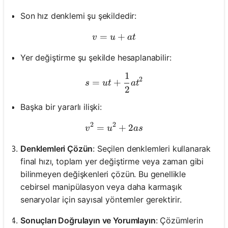
Son hız denklemi şu şekildedir:
=
v = u + at
+
v
u
a
t
Yer değiştirme şu şekilde hesaplanabilir:
1
s = ut + \frac{1}{2}at^2
2
=
+
s
u
t
a
t
2
Başka bir yararlı ilişki:
2
2
=
v^2 = u^2 + 2as
+
2
v
u
a
s
Denklemleri Çözün
: Seçilen denklemleri kullanarak
final hızı, toplam yer değiştirme veya zaman gibi
bilinmeyen değişkenleri çözün. Bu genellikle
cebirsel manipülasyon veya daha karmaşık
senaryolar için sayısal yöntemler gerektirir.
Sonuçları Doğrulayın ve Yorumlayın
: Çözümlerin