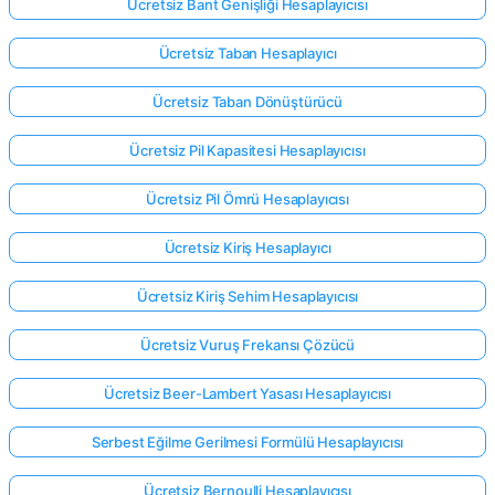
Ücretsiz Bant Genişliği Hesaplayıcısı
Ücretsiz Taban Hesaplayıcı
Henüz
Ücretsiz Taban Dönüştürücü
Soru
Yok
Ücretsiz Pil Kapasitesi Hesaplayıcısı
İlk
Sorunuzu
Ücretsiz Pil Ömrü Hesaplayıcısı
Sorun
Ücretsiz Kiriş Hesaplayıcı
Ücretsiz Kiriş Sehim Hesaplayıcısı
Ücretsiz Vuruş Frekansı Çözücü
Ücretsiz Beer-Lambert Yasası Hesaplayıcısı
Serbest Eğilme Gerilmesi Formülü Hesaplayıcısı
Ücretsiz Bernoulli Hesaplayıcısı