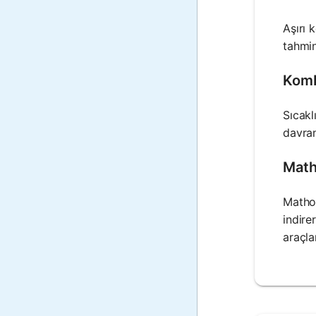
Aşırı 
tahmin
Komb
Sıcakl
davran
Math
Mathos
indire
araçla