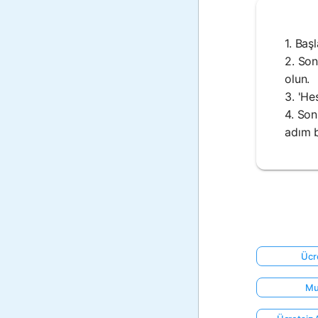
1. Baş
2. Son
olun.
3. 'He
4. Son
adım b
Ücr
Mu