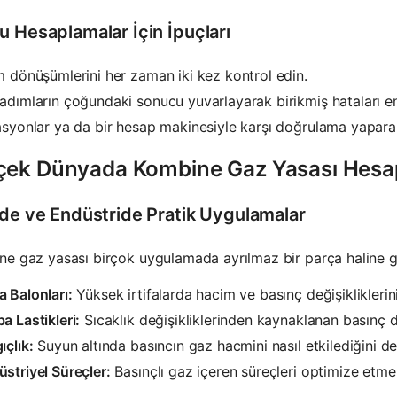
u Hesaplamalar İçin İpuçları
m dönüşümlerini her zaman iki kez kontrol edin.
adımların çoğundaki sonucu yuvarlayarak birikmiş hataları en
asyonlar ya da bir hesap makinesiyle karşı doğrulama yapara
çek Dünyada Kombine Gaz Yasası Hesap
mde ve Endüstride Pratik Uygulamalar
e gaz yasası birçok uygulamada ayrılmaz bir parça haline ge
 Balonları:
Yüksek irtifalarda hacim ve basınç değişiklikleri
a Lastikleri:
Sıcaklık değişikliklerinden kaynaklanan basınç d
ıçlık:
Suyun altında basıncın gaz hacmini nasıl etkilediğini d
striyel Süreçler:
Basınçlı gaz içeren süreçleri optimize etme