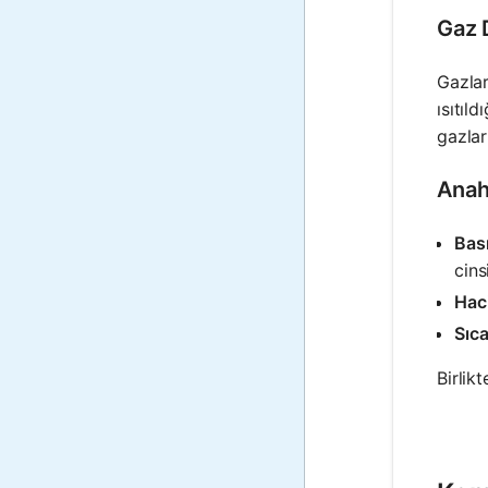
Gaz 
Gazlar
ısıtıl
gazlar
Anaht
Bası
cins
Hac
Sıca
Birlik