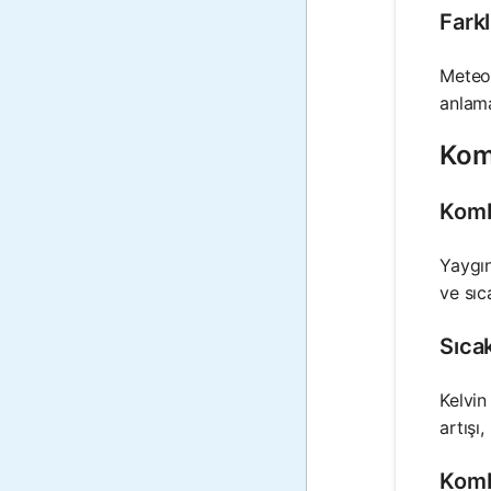
Farkl
Meteor
anlama
Kom
Komb
Yaygın
ve sıc
Sıcak
Kelvin
artışı
Kombi