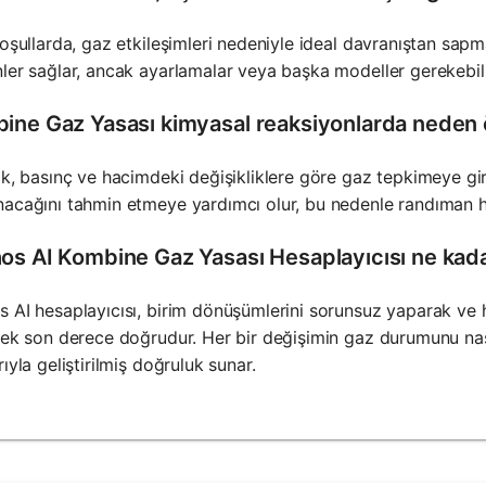
koşullarda, gaz etkileşimleri nedeniyle ideal davranıştan sap
ler sağlar, ancak ayarlamalar veya başka modeller gerekebili
ine Gaz Yasası kimyasal reaksiyonlarda neden 
ık, basınç ve hacimdeki değişikliklere göre gaz tepkimeye gir
acağını tahmin etmeye yardımcı olur, bu nedenle randıman he
os AI Kombine Gaz Yasası Hesaplayıcısı ne kad
 AI hesaplayıcısı, birim dönüşümlerini sorunsuz yaparak ve 
rek son derece doğrudur. Her bir değişimin gaz durumunu nası
rıyla geliştirilmiş doğruluk sunar.