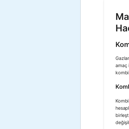
Mat
Ha
Kom
Gazlar
amaç i
kombi
Komb
Kombin
hesapl
birleş
değişi