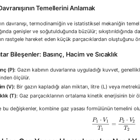
Davranışının Temellerini Anlamak
ın davranışı, termodinamiğin ve istatistiksel mekaniğin temel pr
dığında genişler ve soğutulduğunda büzülür; sıkıştırıldığında dah
ın rastgele hareket eden küçük parçacıklardan oluştuğunu öne 
ar Bileşenler: Basınç, Hacim ve Sıcaklık
nç (P):
Gazın kabının duvarlarına uyguladığı kuvvet, genellik
inden ölçülür.
im (V):
Bir gazın kapladığı alan miktarı, litre (L) veya metrek
klık (T):
Gaz parçacıklarının ortalama kinetik enerjisinin bir öl
te bu değişkenler, kombine gaz yasası formülünün temelini olu
⋅
⋅
P
V
P
V
\frac{{P_
1
1
2
2
=
T
T
1
2