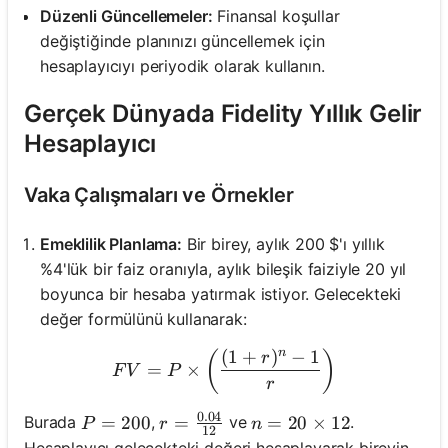
Düzenli Güncellemeler:
Finansal koşullar
değiştiğinde planınızı güncellemek için
hesaplayıcıyı periyodik olarak kullanın.
Gerçek Dünyada Fidelity Yıllık Gelir
Hesaplayıcı
Vaka Çalışmaları ve Örnekler
Emeklilik Planlama:
Bir birey, aylık 200 $'ı yıllık
%4'lük bir faiz oranıyla, aylık bileşik faiziyle 20 yıl
boyunca bir hesaba yatırmak istiyor. Gelecekteki
değer formülünü kullanarak:
n
(
1
+
)
−
1
FV = P \times \left(\frac{{
(
)
r
=
×
F
V
P
r
0.04
P = 200
=
200
r = \frac{0.04}{12}
=
n = 20 \times 12
=
20
×
12
Burada
,
ve
.
P
r
n
12
Hesaplayıcı gelecekteki değeri hesaplayarak bireyin