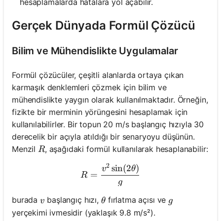
hesaplamalarda hatalara yol açabilir.
Gerçek Dünyada Formül Çözücü
Bilim ve Mühendislikte Uygulamalar
Formül çözücüler, çeşitli alanlarda ortaya çıkan
karmaşık denklemleri çözmek için bilim ve
mühendislikte yaygın olarak kullanılmaktadır. Örneğin,
fizikte bir merminin yörüngesini hesaplamak için
kullanılabilirler. Bir topun 20 m/s başlangıç hızıyla 30
derecelik bir açıyla atıldığı bir senaryoyu düşünün.
R
Menzil
, aşağıdaki formül kullanılarak hesaplanabilir:
R
2
sin
(
2
)
R = \frac{v^2 \sin(2\thet
v
θ
=
R
g
v
\theta
g
burada
başlangıç hızı,
fırlatma açısı ve
v
θ
g
yerçekimi ivmesidir (yaklaşık 9.8 m/s²).