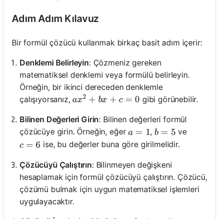
Adım Adım Kılavuz
Bir formül çözücü kullanmak birkaç basit adım içerir:
Denklemi Belirleyin
: Çözmeniz gereken
matematiksel denklemi veya formülü belirleyin.
Örneğin, bir ikinci dereceden denklemle
2
ax^2 + bx + c = 0
+
+
=
0
çalışıyorsanız,
gibi görünebilir.
a
x
b
x
c
Bilinen Değerleri Girin
: Bilinen değerleri formül
a = 1
=
1
b = 5
=
5
çözücüye girin. Örneğin, eğer
,
ve
a
b
c = 6
=
6
ise, bu değerler buna göre girilmelidir.
c
Çözücüyü Çalıştırın
: Bilinmeyen değişkeni
hesaplamak için formül çözücüyü çalıştırın. Çözücü,
çözümü bulmak için uygun matematiksel işlemleri
uygulayacaktır.