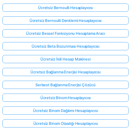
Ücretsiz Bernoulli Hesaplayıcısı
Henüz
Ücretsiz Bernoulli Denklemi Hesaplayıcısı
Soru
Ücretsiz Bessel Fonksiyonu Hesaplama Aracı
Yok
İlk
Ücretsiz Beta Bozunması Hesaplayıcısı
Sorunuzu
Sorun
Ücretsiz İkili Hesap Makinesi
Ücretsiz Bağlanma Enerjisi Hesaplayıcısı
Serbest Bağlanma Enerjisi Çözücü
Ücretsiz Binom Hesaplayıcısı
Ücretsiz Binom Dağılımı Hesaplayıcısı
Ücretsiz Binom Olasılığı Hesaplayıcısı