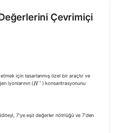
Değerlerini Çevrimiçi
n etmek için tasarlanmış özel bir araçtır ve
+
H^+
en iyonlarının (
) konsantrasyonunu
H
og_{10}[H^+]
diteyi, 7'ye eşit değerler nötrlüğü ve 7'den