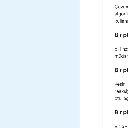
Çevrim
algori
kullan
Bir p
pH hes
müdaha
Bir 
Kesinl
reaksi
etkile
Bir 
Bir pH