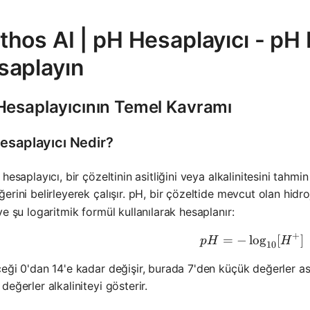
hos AI | pH Hesaplayıcı - pH 
saplayın
Hesaplayıcının Temel Kavramı
esaplayıcı Nedir?
 hesaplayıcı, bir çözeltinin asitliğini veya alkalinitesini tahmi
erini belirleyerek çalışır. pH, bir çözeltide mevcut olan hidroj
ve şu logaritmik formül kullanılarak hesaplanır:
+
=
−
lo
pH = -\l
g
[
]
p
H
H
10
eği 0'dan 14'e kadar değişir, burada 7'den küçük değerler asi
değerler alkaliniteyi gösterir.