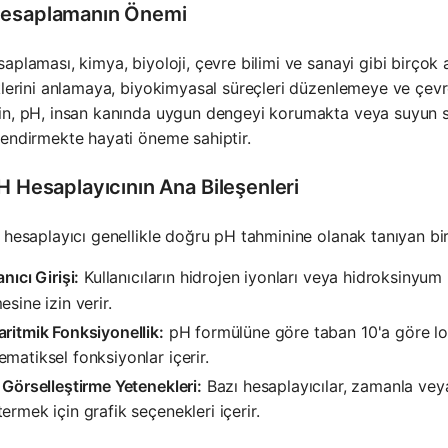
esaplamanın Önemi
aplaması, kimya, biyoloji, çevre bilimi ve sanayi gibi birçok 
klerini anlamaya, biyokimyasal süreçleri düzenlemeye ve çevr
in, pH, insan kanında uygun dengeyi korumakta veya suyun 
endirmekte hayati öneme sahiptir.
H Hesaplayıcının Ana Bileşenleri
 hesaplayıcı genellikle doğru pH tahminine olanak tanıyan bir
anıcı Girişi:
Kullanıcıların hidrojen iyonları veya hidroksinyum i
esine izin verir.
ritmik Fonksiyonellik:
pH formülüne göre taban 10'a göre l
matiksel fonksiyonlar içerir.
 Görselleştirme Yetenekleri:
Bazı hesaplayıcılar, zamanla veya
ermek için grafik seçenekleri içerir.