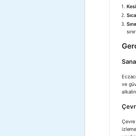
Kesi
Sıca
Sını
sını
Ger
Sana
Eczacı
ve güv
alkali
Çevr
Çevre 
izleme