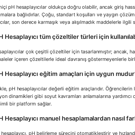
içi pH hesaplayıcılar oldukça doğru olabilir, ancak giriş hass
tmalara bağlıdırlar. Çoğu, standart koşulları ve yaygın çözüml
ıcılar, son derece karmaşık veya alışılmadık maddelerle ilgili sı
H Hesaplayıcı tüm çözeltiler türleri için kullanılab
aplayıcılar çok çeşitli çözeltiler için tasarlanmıştır; ancak, 
leler içeren çözeltilerle ideal davranış göstermeyenlerle birli
pH Hesaplayıcı eğitim amaçları için uygun mudur
ikle, pH hesaplayıcılar değerli eğitim araçlarıdır. Öğrencileri
yon dinamikleri gibi soyut kavramları anlamalarına yardımcı ol
şimli bir platform sağlar.
pH Hesaplayıcı manuel hesaplamalardan nasıl fark
 hesaplayıcı, pH belirleme sürecini otomatikleştirir ve hızlandı