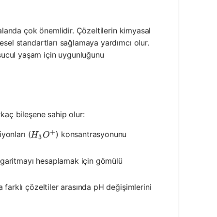
alanda çok önemlidir. Çözeltilerin kimyasal
esel standartları sağlamaya yardımcı olur.
sucul yaşam için uygunluğunu
kaç bileşene sahip olur:
+
H_3O^+
yonları (
) konsantrasyonunu
H
O
3
ogaritmayı hesaplamak için gömülü
 farklı çözeltiler arasında pH değişimlerini