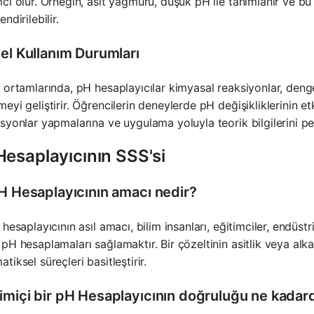
cı olur. Örneğin, asit yağmuru, düşük pH ile tanımlanır ve bu h
ndirilebilir.
sel Kullanım Durumları
 ortamlarında, pH hesaplayıcılar kimyasal reaksiyonlar, deng
eyi geliştirir. Öğrencilerin deneylerde pH değişikliklerinin etk
syonlar yapmalarına ve uygulama yoluyla teorik bilgilerini pek
Hesaplayıcının SSS'si
pH Hesaplayıcının amacı nedir?
 hesaplayıcının asıl amacı, bilim insanları, eğitimciler, endüst
pH hesaplamaları sağlamaktır. Bir çözeltinin asitlik veya alka
tiksel süreçleri basitleştirir.
imiçi bir pH Hesaplayıcının doğruluğu ne kadard