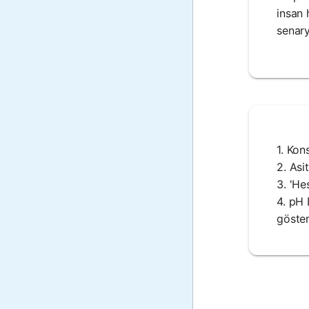
insan 
senary
1. Kon
2. Asi
3. 'He
4. pH 
göster