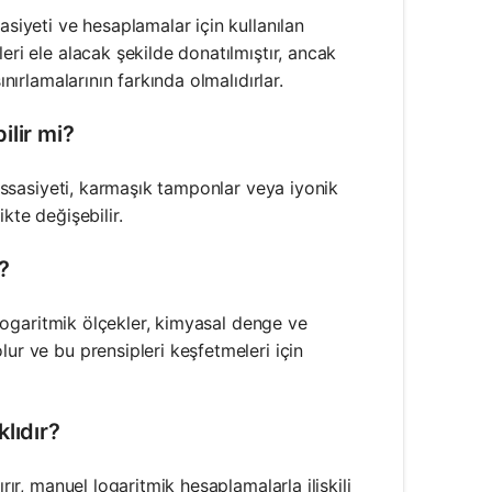
asiyeti ve hesaplamalar için kullanılan
eri ele alacak şekilde donatılmıştır, ancak
nırlamalarının farkında olmalıdırlar.
ilir mi?
hassasiyeti, karmaşık tamponlar veya iyonik
kte değişebilir.
?
n logaritmik ölçekler, kimyasal denge ve
ur ve bu prensipleri keşfetmeleri için
lıdır?
rır, manuel logaritmik hesaplamalarla ilişkili