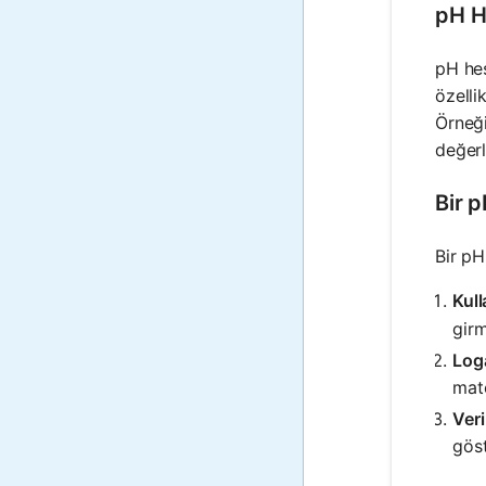
pH H
pH hes
özelli
Örneğ
değerl
Bir p
Bir pH
Kull
girm
Loga
mate
Veri
göst