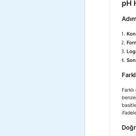
pH H
Adım
Kon
For
Log
Sonu
Farkl
Farklı
benzer
basitl
ifadele
Doğru