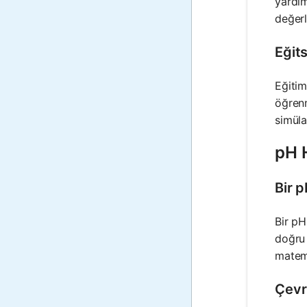
yardım
değerle
Eğit
Eğitim
öğrenm
simüla
pH 
Bir 
Bir pH
doğru 
matema
Çevr