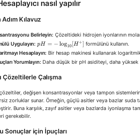
esaplayıcı nasıl yapılır
 Adım Kılavuz
santrasyonu Belirleyin:
Çözeltideki hidrojen iyonlarının mola
+
pH = -\log_{10}[H^+]
=
−
lo
g
[
]
mülü Uygulayın:
formülünü kullanın.
p
H
H
10
aritmayı Hesaplayın:
Bir hesap makinesi kullanarak logaritmi
çları Yorumlayın:
Daha düşük bir pH asiditeyi, daha yüksek bi
ı Çözeltilerle Çalışma
 çözeltiler, değişen konsantrasyonlar veya tampon sistemleri
siz zorluklar sunar. Örneğin, güçlü asitler veya bazlar suda 
eştirir. Buna karşılık, zayıf asitler veya bazlarda iyonlaşma
ri gerekebilir.
 Sonuçlar için İpuçları