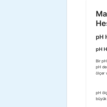
Mat
He
pH 
pH H
Bir pH
pH değ
ölçer 
pH ölç
büyük 