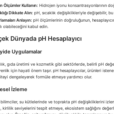
n Ölçümler Kullanın:
Hidrojen iyonu konsantrasyonlarının doğr
klığı Dikkate Alın:
pH, sıcaklık değişiklikleriyle değişebilir, b
rlamaları Anlayın:
pH ölçümlerinin doğruluğunun, hesaplayıcının
rlı olabileceğini kabul edin.
çek Dünyada pH Hesaplayıcı
yide Uygulamalar
lık, gıda üretimi ve kozmetik gibi sektörlerde, belirli pH değe
enlik için hayati önem taşır. pH hesaplayıcılar, ürünleri istene
niteyi dengeleyerek formüle etmeye yardımcı olur.
esel İzleme
bilimciler, su kütlelerinde ve toprakta pH değişikliklerini izle
, kirlilik seviyelerini tespit etmeye, ekosistem sağlığını de