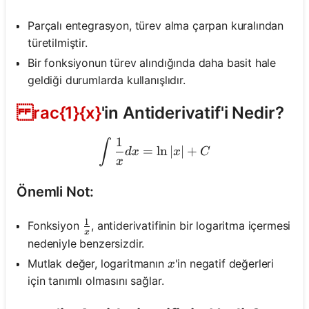
Parçalı entegrasyon, türev alma çarpan kuralından
türetilmiştir.
Bir fonksiyonun türev alındığında daha basit hale
geldiği durumlarda kullanışlıdır.
rac{1}{x}
'in Antiderivatif'i Nedir?
1
\int \frac{1}{x} d x=\ln 
∫
=
ln
∣
∣
+
d
x
x
C
x
Önemli Not:
1
\frac{1}{x}
Fonksiyon
, antiderivatifinin bir logaritma içermesi
x
nedeniyle benzersizdir.
x
Mutlak değer, logaritmanın
'in negatif değerleri
x
için tanımlı olmasını sağlar.