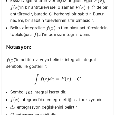
F(x)
(
)
Eşsiz Değil: Antitürevler eşsiz değildir. Eğer
,
F
x
f(x)
(
)
F(x)+C
(
)
+
'in bir antitürevi ise, o zaman
de bir
f
x
F
x
C
C
antitürevdir, burada
herhangi bir sabittir. Bunun
C
nedeni, bir sabitin türevlerinin sıfır olmasıdır.
f(x)
(
)
Belirsiz İntegraller:
'in tüm olası antitürevlerinin
f
x
f(x)
(
)
topluluğuna
'in belirsiz integrali denir.
f
x
Notasyon:
f(x)
(
)
'in antitürevi veya belirsiz integrali integral
f
x
sembolü ile gösterilir:
\int f(x) d x=F(x)+C
∫
(
)
=
(
)
+
f
x
d
x
F
x
C
\\int
Sembol
integral işaretidir.
in
t
f(x)
(
)
integrand'dır, entegre ettiğiniz fonksiyondur.
f
x
d x
entegrasyon değişkenini belirtir.
d
x
C
entegrasyon sabitidir.