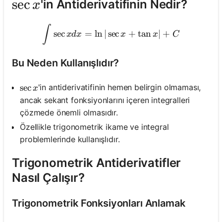
\sec x
sec
'in Antiderivatifinin Nedir?
x
\int \sec x d x=\ln |\sec 
∫
sec
=
ln
∣
sec
+
tan
∣
+
x
d
x
x
x
C
Bu Neden Kullanışlıdır?
\sec x
sec
'in antiderivatifinin hemen belirgin olmaması,
x
ancak sekant fonksiyonlarını içeren integralleri
çözmede önemli olmasıdır.
Özellikle trigonometrik ikame ve integral
problemlerinde kullanışlıdır.
Trigonometrik Antiderivatifler
Nasıl Çalışır?
Trigonometrik Fonksiyonları Anlamak