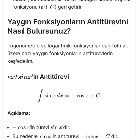
C
fonksiyonu (artı
) geri getirir.
C
Yaygın Fonksiyonların Antitürevini
Nasıl Bulursunuz?
Trigonometric ve logaritmik fonksiyonlar dahil olmak
üzere bazı yaygın fonksiyonların antitürevlerini
keşfedelim.
ext{sin} x
'in Antitürevi
e
x
t
s
in
x
\int \sin x \, d x=-\cos x
∫
sin
=
−
cos
+
x
d
x
x
C
Açıklama:
-\cos x
−
cos
\sin x
sin
'in türevi
'dir.
x
x
\sin x
sin
-\cos x+C
−
cos
+
Bu nedenle,
'in antitürevi
'dir.
x
x
C