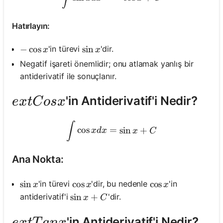
Hatırlayın:
-\cos x
−
cos
\sin x
sin
'in türevi
'dir.
x
x
Negatif işareti önemlidir; onu atlamak yanlış bir
antiderivatif ile sonuçlanır.
ext{Cos x}
'in Antiderivatif'i Nedir?
e
x
t
C
os
x
\int \cos x d x=\sin x+C
∫
cos
=
sin
+
x
d
x
x
C
Ana Nokta:
\sin x
sin
\cos x
cos
\cos x
cos
'in türevi
'dir, bu nedenle
'in
x
x
x
\sin x+C
sin
+
antiderivatif'i
'dir.
x
C
ext{Tan x}
'in Antiderivatif'i Nedir?
e
x
t
T
an
x