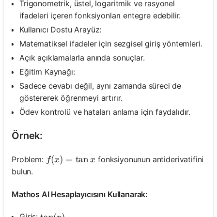
Trigonometrik, üstel, logaritmik ve rasyonel
ifadeleri içeren fonksiyonları entegre edebilir.
Kullanıcı Dostu Arayüz:
Matematiksel ifadeler için sezgisel giriş yöntemleri.
Açık açıklamalarla anında sonuçlar.
Eğitim Kaynağı:
Sadece cevabı değil, aynı zamanda süreci de
göstererek öğrenmeyi artırır.
Ödev kontrolü ve hataları anlama için faydalıdır.
Örnek:
f(x)=\tan x
(
)
=
tan
Problem:
fonksiyonunun antiderivatifini
f
x
x
bulun.
Mathos AI Hesaplayıcısını Kullanarak:
Giriş: