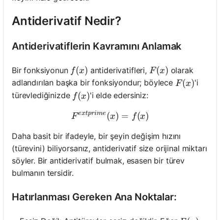
Antiderivatif Nedir?
Antiderivatiflerin Kavramını Anlamak
f(x)
(
)
F(x)
(
)
Bir fonksiyonun
antiderivatifleri,
olarak
f
x
F
x
F(x)
(
)
adlandırılan başka bir fonksiyondur; böylece
'i
F
x
f(x)
(
)
türevlediğinizde
'i elde edersiniz:
f
x
e
x
t
p
r
im
e
(
F^{ ext{prime}}(x)=f(x)
)
=
(
)
F
x
f
x
Daha basit bir ifadeyle, bir şeyin değişim hızını
(türevini) biliyorsanız, antiderivatif size orijinal miktarı
söyler. Bir antiderivatif bulmak, esasen bir türev
bulmanın tersidir.
Hatırlanması Gereken Ana Noktalar: