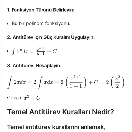
1. Fonksiyon Türünü Belirleyin:
Bu bir polinom fonksiyonu.
2. Antitürev için Güç Kuralını Uygulayın:
+
1
n
\int x^n d x=\frac{x^{n+1}}{n+1}+C
x
n
=
+
∫
x
d
x
C
+
1
n
3. Antitürevi Hesaplayın:
1
+
1
2
\int 2 x d x=2 \i
(
)
(
)
x
x
∫
∫
2
=
2
=
2
+
=
2
+
x
d
x
x
d
x
C
1
+
1
2
2
x^2+C
+
Cevap:
x
C
Temel Antitürev Kuralları Nedir?
Temel antitürev kurallarını anlamak,