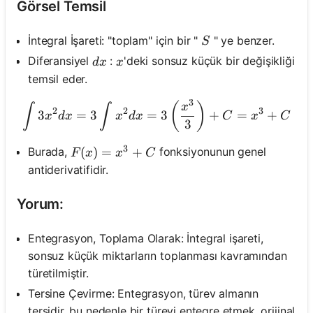
Görsel Temsil
S
İntegral İşareti: "toplam" için bir "
" ye benzer.
S
d x
x
Diferansiyel
:
'deki sonsuz küçük bir değişikliği
d
x
x
temsil eder.
3
\int 3 x^2 d x=3 \int x^2
(
)
x
∫
∫
2
2
3
3
=
3
=
3
+
=
+
x
d
x
x
d
x
C
x
C
3
3
F(x)=x^3+C
(
)
=
+
Burada,
fonksiyonunun genel
F
x
x
C
antiderivatifidir.
Yorum:
Entegrasyon, Toplama Olarak: İntegral işareti,
sonsuz küçük miktarların toplanması kavramından
türetilmiştir.
Tersine Çevirme: Entegrasyon, türev almanın
tersidir, bu nedenle bir türevi entegre etmek, orijinal