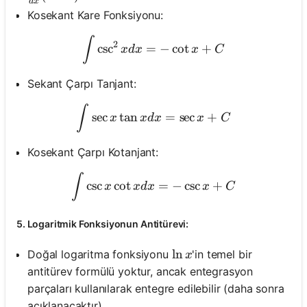
d
x
Kosekant Kare Fonksiyonu:
\int \csc ^2 x d x=-\cot x
∫
2
csc
=
−
cot
+
x
d
x
x
C
Sekant Çarpı Tanjant:
\int \sec x \tan x d x=\se
∫
sec
tan
=
sec
+
x
x
d
x
x
C
Kosekant Çarpı Kotanjant:
\int \csc x \cot x d x=-\cs
∫
csc
cot
=
−
csc
+
x
x
d
x
x
C
5. Logaritmik Fonksiyonun Antitürevi:
\ln x
ln
Doğal logaritma fonksiyonu
'in temel bir
x
antitürev formülü yoktur, ancak entegrasyon
parçaları kullanılarak entegre edilebilir (daha sonra
açıklanacaktır).