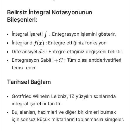
Belirsiz İntegral Notasyonunun
Bileşenleri:
\int:
:
İntegral İşareti
Entegrasyon işlemini gösterir.
∫
f(x)
(
)
İntegrand
: Entegre ettiğiniz fonksiyon.
f
x
d x
Diferansiyel
: Entegre ettiğiniz değişkeni belirtir.
d
x
+C
+
Entegrasyon Sabiti
: Tüm olası antiderivatifleri
C
temsil eder.
Tarihsel Bağlam
Gottfried Wilhelm Leibniz, 17. yüzyılın sonlarında
integral işaretini tanıttı.
Bu, alanları, hacimleri ve diğer birikimleri bulmak
için sonsuz küçük miktarların toplanmasını simgeler.