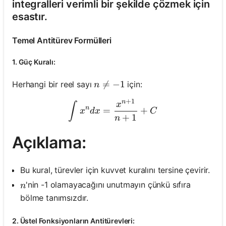
integralleri verimli bir şekilde çözmek için
esastır.
Temel Antitürev Formülleri
1. Güç Kuralı:
n \neq-1

=
−
1
Herhangi bir reel sayı
için:
n
+
1
n
\int x^n d x=\frac{x^{
x
∫
n
=
+
x
d
x
C
+
1
n
Açıklama:
Bu kural, türevler için kuvvet kuralını tersine çevirir.
n
'nin -1 olamayacağını unutmayın çünkü sıfıra
n
bölme tanımsızdır.
2. Üstel Fonksiyonların Antitürevleri: