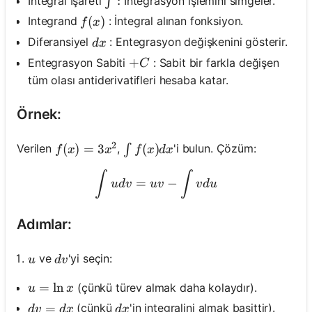
\int:
:
Integral İşareti
İntegrasyon işlemini simgeler.
∫
f(x)
(
)
Integrand
: İntegral alınan fonksiyon.
f
x
d x
Diferansiyel
: Entegrasyon değişkenini gösterir.
d
x
+C
+
Entegrasyon Sabiti
: Sabit bir farkla değişen
C
tüm olası antiderivatifleri hesaba katar.
Örnek:
2
f(x)=3 x^2
(
)
=
3
\int f(x) d x
(
)
Verilen
,
'i bulun. Çözüm:
∫
f
x
x
f
x
d
x
\int u d v=u v-\int v d u
∫
∫
=
−
u
d
v
uv
v
d
u
Adımlar:
u
d v
ve
'yi seçin:
u
d
v
u=\ln x
=
ln
(çünkü türev almak daha kolaydır).
u
x
d v=d x
=
d x
(çünkü
'in integralini almak basittir).
d
v
d
x
d
x