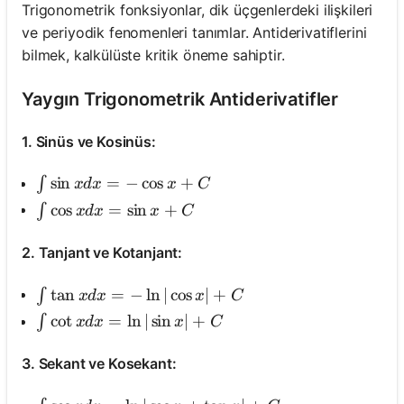
Trigonometrik fonksiyonlar, dik üçgenlerdeki ilişkileri
ve periyodik fenomenleri tanımlar. Antiderivatiflerini
bilmek, kalkülüste kritik öneme sahiptir.
Yaygın Trigonometrik Antiderivatifler
1. Sinüs ve Kosinüs:
\int \sin x d x=-\cos x+C
sin
=
−
cos
+
∫
x
d
x
x
C
\int \cos x d x=\sin x+C
cos
=
sin
+
∫
x
d
x
x
C
2. Tanjant ve Kotanjant:
\int \tan x d x=-\ln |\cos x|+C
tan
=
−
ln
∣
cos
∣
+
∫
x
d
x
x
C
\int \cot x d x=\ln |\sin x|+C
cot
=
ln
∣
sin
∣
+
∫
x
d
x
x
C
3. Sekant ve Kosekant: