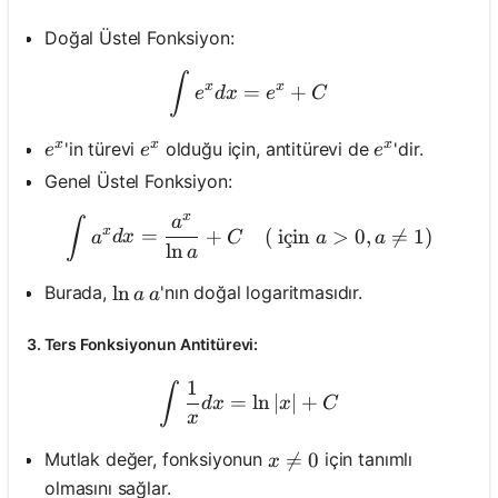
Doğal Üstel Fonksiyon:
\int e^x d x=e^x+C
∫
x
x
=
+
e
d
x
e
C
x
x
x
e^x
e^x
e^x
'in türevi
olduğu için, antitürevi de
'dir.
e
e
e
Genel Üstel Fonksiyon:
x
a
\int a^x d x=\frac{a^x}{\l
∫
x
=
+
(
i
¸
c
in
>
0
,

=
1
)
a
d
x
C
a
a
ln
a
\ln a
ln
a
Burada,
'nın doğal logaritmasıdır.
a
a
3. Ters Fonksiyonun Antitürevi:
1
\int \frac{1}{x} d x=\ln 
∫
=
ln
∣
∣
+
d
x
x
C
x
x \neq 0

=
0
Mutlak değer, fonksiyonun
için tanımlı
x
olmasını sağlar.