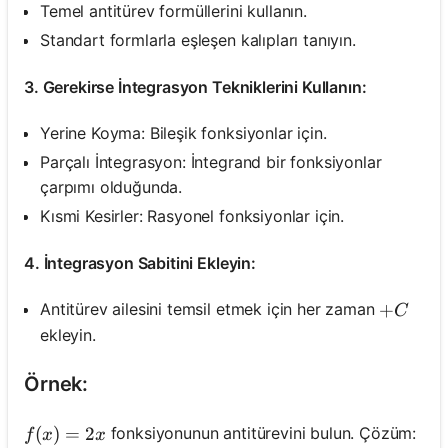
Temel antitürev formüllerini kullanın.
Standart formlarla eşleşen kalıpları tanıyın.
3. Gerekirse İntegrasyon Tekniklerini Kullanın:
Yerine Koyma: Bileşik fonksiyonlar için.
Parçalı İntegrasyon: İntegrand bir fonksiyonlar
çarpımı olduğunda.
Kısmi Kesirler: Rasyonel fonksiyonlar için.
4. İntegrasyon Sabitini Ekleyin:
+C
+
Antitürev ailesini temsil etmek için her zaman
C
ekleyin.
Örnek:
f(x)=2 x
(
)
=
2
fonksiyonunun antitürevini bulun. Çözüm:
f
x
x