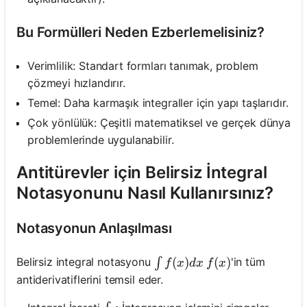
Bu Formülleri Neden Ezberlemelisiniz?
Verimlilik: Standart formları tanımak, problem
çözmeyi hızlandırır.
Temel: Daha karmaşık integraller için yapı taşlarıdır.
Çok yönlülük: Çeşitli matematiksel ve gerçek dünya
problemlerinde uygulanabilir.
Antitürevler için Belirsiz İntegral
Notasyonunu Nasıl Kullanırsınız?
Notasyonun Anlaşılması
\int f(x) d x
(
)
f(x)
(
)
Belirsiz integral notasyonu
'in tüm
∫
f
x
d
x
f
x
antiderivatiflerini temsil eder.