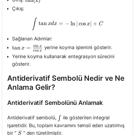
\tan (\mathrm{x})
tan
(
x
)
Çıkış:
\int \tan x d x=-\ln |\cos
∫
tan
=
−
ln
∣
cos
∣
+
x
d
x
x
C
Sağlanan Adımlar:
s
i
n
x
\tan x=\frac{\sin x}{\cos x}
tan
=
yerine koyma işlemini gösterir.
x
c
o
s
x
Yerine koyma kullanarak entegrasyon sürecini
gösterir.
Antiderivatif Sembolü Nedir ve Ne
Anlama Gelir?
Antiderivatif Sembolünü Anlamak
\int
Antiderivatif sembolü,
ile gösterilen integral
∫
işaretidir. Bu, toplam kavramını temsil eden uzatılmış
S
bir "
" den türetilmiştir.
S