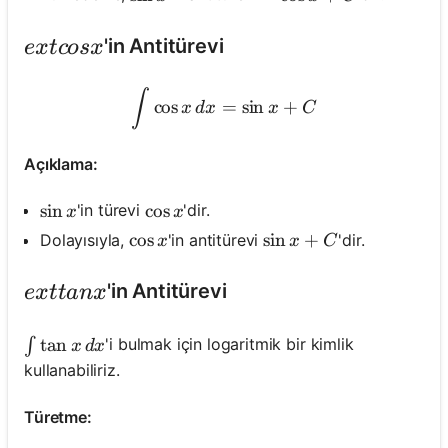
ext{cos} x
'in Antitürevi
e
x
t
cos
x
\int \cos x \, d x=\sin x+
∫
cos
=
sin
+
x
d
x
x
C
Açıklama:
\sin x
sin
\cos x
cos
'in türevi
'dir.
x
x
\cos x
cos
\sin x+C
sin
+
Dolayısıyla,
'in antitürevi
'dir.
x
x
C
ext{tan} x
'in Antitürevi
e
x
t
t
an
x
\int \tan x \, d x
tan
'i bulmak için logaritmik bir kimlik
∫
x
d
x
kullanabiliriz.
Türetme: