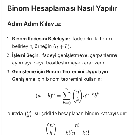
Binom Hesaplaması Nasıl Yapılır
Adım Adım Kılavuz
Binom İfadesini Belirleyin
: İfadedeki iki terimi
(a + b)
(
+
)
belirleyin, örneğin
.
a
b
İşlemi Seçin
: İfadeyi genişletmeye, çarpanlarına
ayırmaya veya basitleştirmeye karar verin.
Genişleme için Binom Teoremini Uygulayın
:
Genişleme için binom teoremini kullanın:
n
(a + b)^n = \sum_{k=0}^
(
)
n
∑
−
n
n
k
k
(
+
)
=
a
b
a
b
k
=
0
k
n
\binom{n}{k}
burada
, şu şekilde hesaplanan binom katsayısıdır:
(
)
k
!
\binom{n}{k} = \frac{n!}{
(
)
n
n
=
!
(
−
)!
k
k
n
k