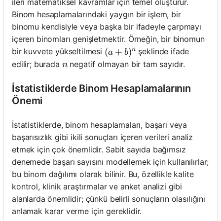
ileri matematiksel kavramlar için temel oluşturur.
Binom hesaplamalarındaki yaygın bir işlem, bir
binomu kendisiyle veya başka bir ifadeyle çarpmayı
içeren binomları genişletmektir. Örneğin, bir binomun
n
(a + b)^n
(
+
)
bir kuvvete yükseltilmesi
şeklinde ifade
a
b
n
edilir; burada
negatif olmayan bir tam sayıdır.
n
İstatistiklerde Binom Hesaplamalarının
Önemi
İstatistiklerde, binom hesaplamaları, başarı veya
başarısızlık gibi ikili sonuçları içeren verileri analiz
etmek için çok önemlidir. Sabit sayıda bağımsız
denemede başarı sayısını modellemek için kullanılırlar;
bu binom dağılımı olarak bilinir. Bu, özellikle kalite
kontrol, klinik araştırmalar ve anket analizi gibi
alanlarda önemlidir; çünkü belirli sonuçların olasılığını
anlamak karar verme için gereklidir.