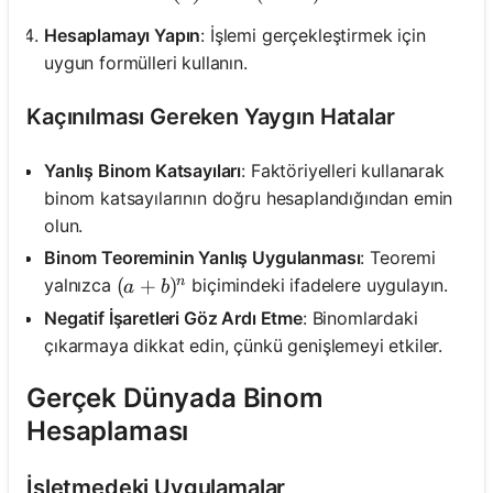
Hesaplamayı Yapın
: İşlemi gerçekleştirmek için
uygun formülleri kullanın.
Kaçınılması Gereken Yaygın Hatalar
Yanlış Binom Katsayıları
: Faktöriyelleri kullanarak
binom katsayılarının doğru hesaplandığından emin
olun.
Binom Teoreminin Yanlış Uygulanması
: Teoremi
n
(a + b)^n
(
+
)
yalnızca
biçimindeki ifadelere uygulayın.
a
b
Negatif İşaretleri Göz Ardı Etme
: Binomlardaki
çıkarmaya dikkat edin, çünkü genişlemeyi etkiler.
Gerçek Dünyada Binom
Hesaplaması
İşletmedeki Uygulamalar