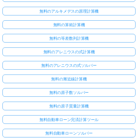
無料のアルキメデスの原理計算機
無料の算術計算機
無料の等差数列計算機
無料のアレニウスの式計算機
無料のアレニウスの式ソルバー
無料の漸近線計算機
無料の原子数ソルバー
無料の原子質量計算機
無料自動車ローン完済計算ツール
無料自動車ローンソルバー