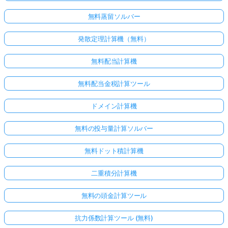
無料蒸留ソルバー
発散定理計算機（無料）
無料配当計算機
無料配当金税計算ツール
ドメイン計算機
無料の投与量計算ソルバー
こち
らか
無料ドット積計算機
らロ
グイ
二重積分計算機
ン！
無料の頭金計算ツール
:
抗力係数計算ツール (無料)