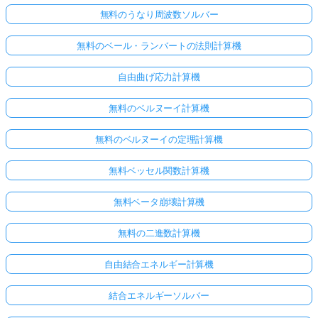
あ
無料のうなり周波数ソルバー
り
ま
無料のベール・ランバートの法則計算機
せ
自由曲げ応力計算機
ん
最
無料のベルヌーイ計算機
初
の
無料のベルヌーイの定理計算機
質
問
無料ベッセル関数計算機
を
す
無料ベータ崩壊計算機
る
無料の二進数計算機
自由結合エネルギー計算機
結合エネルギーソルバー