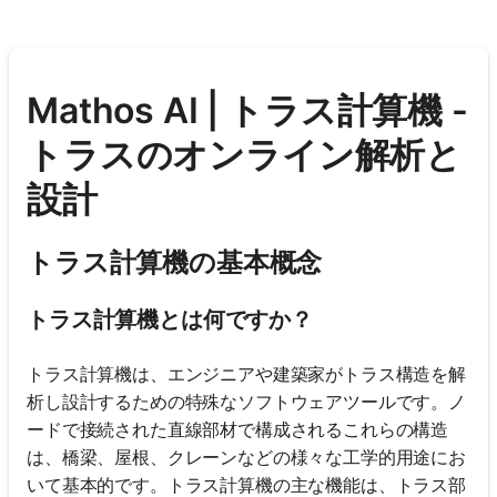
Mathos AI | トラス計算機 -
トラスのオンライン解析と
設計
トラス計算機の基本概念
トラス計算機とは何ですか？
トラス計算機は、エンジニアや建築家がトラス構造を解
析し設計するための特殊なソフトウェアツールです。ノ
ードで接続された直線部材で構成されるこれらの構造
は、橋梁、屋根、クレーンなどの様々な工学的用途にお
いて基本的です。トラス計算機の主な機能は、トラス部