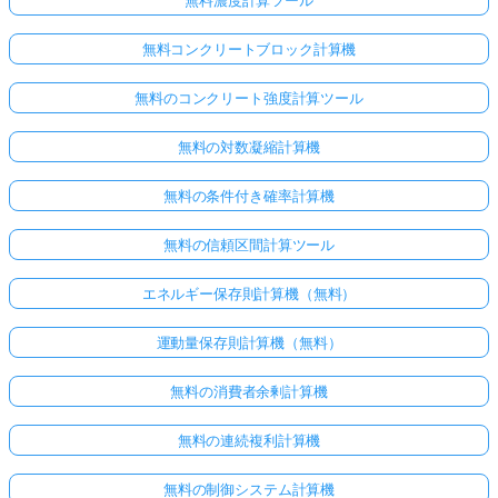
無料コンクリートブロック計算機
無料のコンクリート強度計算ツール
無料の対数凝縮計算機
無料の条件付き確率計算機
無料の信頼区間計算ツール
エネルギー保存則計算機（無料）
運動量保存則計算機（無料）
無料の消費者余剰計算機
無料の連続複利計算機
無料の制御システム計算機