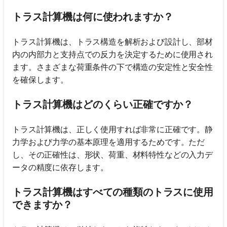
トラス計算機は何に使われますか？
トラス計算機は、トラス構造を解析および設計し、部材
内の内部力と支持点での反力を決定するために使用され
ます。さまざまな荷重条件の下で構造の安定性と安全性
を確保します。
トラス計算機はどのくらい正確ですか？
トラス計算機は、正しく使用すれば非常に正確です。静
力学および力学の基本原理を適用するためです。ただ
し、その正確性は、形状、荷重、材料特性などの入力デ
ータの精度に依存します。
トラス計算機はすべての種類のトラスに使用
できますか？