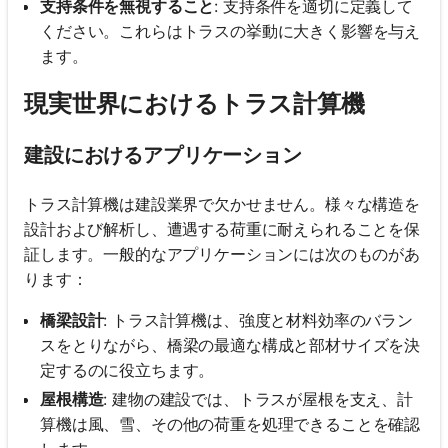
支持条件を無視すること
: 支持条件を適切に定義して
ください。これらはトラスの挙動に大きく影響を与え
ます。
現実世界におけるトラス計算機
建設におけるアプリケーション
トラス計算機は建設業界で欠かせません。様々な構造を
設計および解析し、遭遇する荷重に耐えられることを保
証します。一般的なアプリケーションには次のものがあ
ります：
橋梁設計
: トラス計算機は、強度と材料効率のバラン
スをとりながら、橋梁の最適な構成と部材サイズを決
定するのに役立ちます。
屋根構造
: 建物の建設では、トラスが屋根を支え、計
算機は風、雪、その他の荷重を処理できることを確認