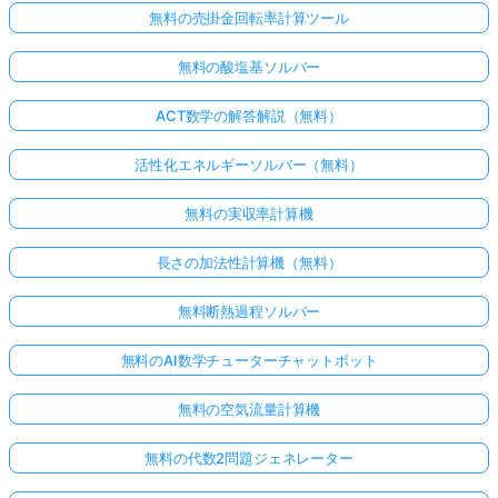
無料の売掛金回転率計算ツール
無料の酸塩基ソルバー
ACT数学の解答解説（無料）
活性化エネルギーソルバー（無料）
無料の実収率計算機
長さの加法性計算機（無料）
無料断熱過程ソルバー
無料のAI数学チューターチャットボット
無料の空気流量計算機
無料の代数2問題ジェネレーター