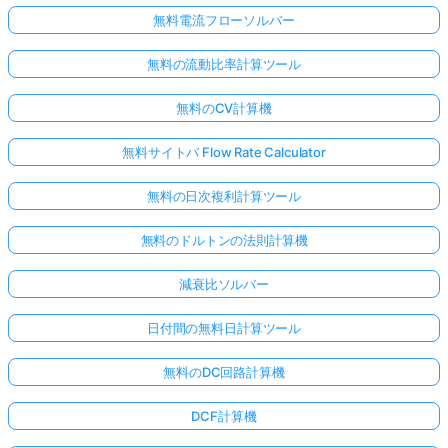
無料電流フローソルバー
無料の流動比率計算ツール
無料のCV計算機
無料サイトバ Flow Rate Calculator
無料の日次複利計算ツール
無料のドルトンの法則計算機
減衰比ソルバー
日付間の無料日計算ツール
無料のDC回路計算機
DCF計算機