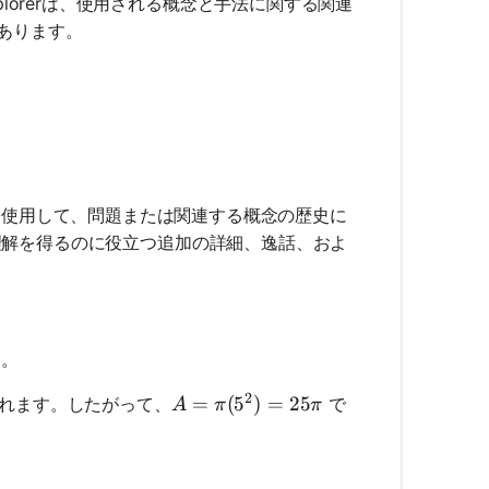
Explorerは、使用される概念と手法に関する関連
あります。
使用して、問題または関連する概念の歴史に
り完全な理解を得るのに役立つ追加の詳細、逸話、およ
う。
2
A = π(5^2) = 25π
=
(
5
)
=
25
れます。したがって、
で
A
π
π