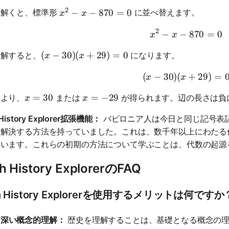
2
x^2 - x - 870 = 0
−
−
870
=
0
を解くと、標準形
に並べ替えます。
x
x
2
−
−
x^2 - x - 
870
=
0
x
x
(x - 30)(x + 29) = 0
(
−
30
)
(
+
29
)
=
0
分解すると、
になります。
x
x
(
−
30
)
(
(x - 30)(x
+
29
)
=
x
x
x = 30
=
30
x = -29
=
−
29
により、
または
が得られます。辺の長さは負
x
x
History Explorer拡張機能：
バビロニア人は今日と同じ記号表
を解決する方法を持っていました。これは、数千年以上にわたる
ています。これらの初期の方法について学ぶことは、代数の起源
h History ExplorerのFAQ
h History Explorerを使用するメリットは何ですか
り深い概念的理解：
歴史を理解することは、基礎となる概念の理