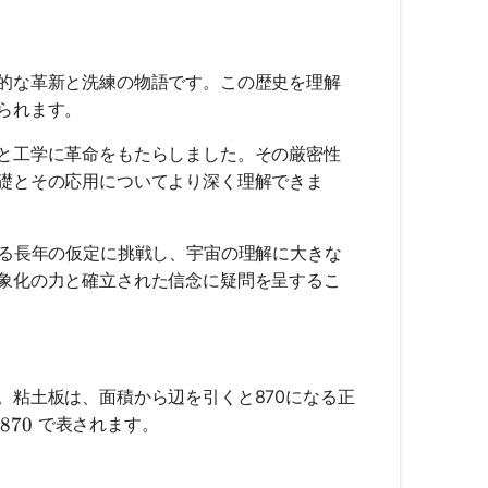
的な革新と洗練の物語です。この歴史を理解
られます。
と工学に革命をもたらしました。その厳密性
礎とその応用についてより深く理解できま
する長年の仮定に挑戦し、宇宙の理解に大きな
象化の力と確立された信念に疑問を呈するこ
。粘土板は、面積から辺を引くと870になる正
 870
870
で表されます。
870