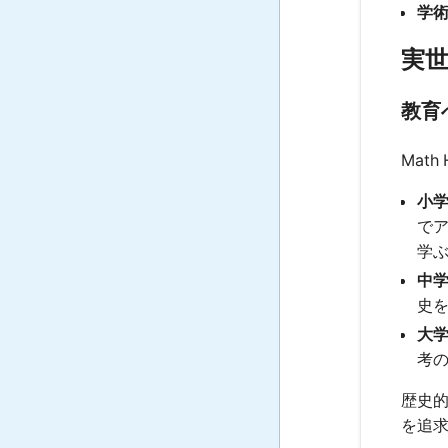
学
実世界
教育
Mat
小
で
学
中
史
大
考
歴史
を追