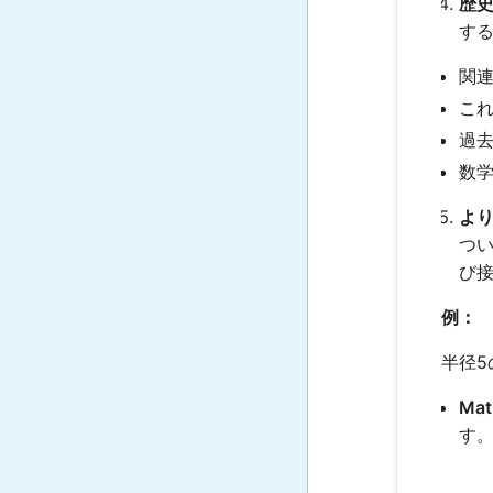
歴
す
関
こ
過
数
よ
つい
び
例：
半径5
Ma
す