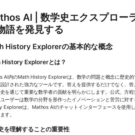
athos AI | 数学史エクスプ
物語を発見する
h History Explorerの基本的な概念
 History Explorerとは？
hos AI内のMath History Explorerは、数学の問題と
に設計された強力なツールです。答えを提供するだけでなく、答
歴史を通じて重要な数学者の貢献を明らかにします。公式、方程
ユーザーは数学の分野を形作ったイノベーションと苦労に対する
tory Explorerは、Mathos AIのチャットインターフェ
います。
史を理解することの重要性