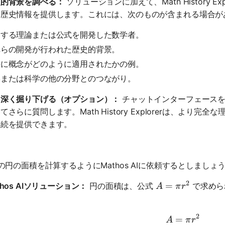
史的背景を調べる：
ソリューションに加えて、Math History 
る歴史情報を提供します。これには、次のものが含まれる場合が
連する理論または公式を開発した数学者。
れらの開発が行われた歴史的背景。
去に概念がどのように適用されたかの例。
学または科学の他の分野とのつながり。
り深く掘り下げる（オプション）：
チャットインターフェースを
てさらに質問します。Math History Explorerは、よ
接続を提供できます。
の円の面積を計算するようにMathos AIに依頼するとしましょ
2
A = πr^2
=
thos AIソリューション：
円の面積は、公式
で求めら
A
π
r
。
2
=
A = πr^2
A
π
r