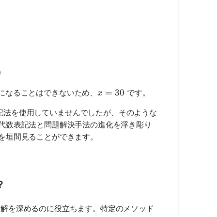
870 = 0
 + 29) = 0
0
x = 30
=
30
になることはできないため、
です。
x
記法を使用していませんでしたが、そのような
代数表記法と問題解決手法の進化を浮き彫り
を垣間見ることができます。
？
解を深めるのに役立ちます。特定のメソッド