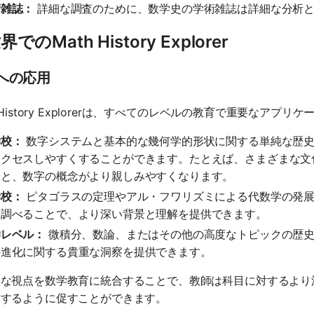
術雑誌：
詳細な調査のために、数学史の学術雑誌は詳細な分析と
でのMath History Explorer
への応用
h History Explorerは、すべてのレベルの教育で重要なアプ
学校：
数字システムと基本的な幾何学的形状に関する単純な歴史
アクセスしやすくすることができます。たとえば、さまざまな文
ぶと、数字の概念がより親しみやすくなります。
学校：
ピタゴラスの定理やアル・フワリズミによる代数学の発展
を調べることで、より深い背景と理解を提供できます。
学レベル：
微積分、数論、またはその他の高度なトピックの歴史
の進化に関する貴重な洞察を提供できます。
的な視点を数学教育に統合することで、教師は科目に対するより
求するように促すことができます。