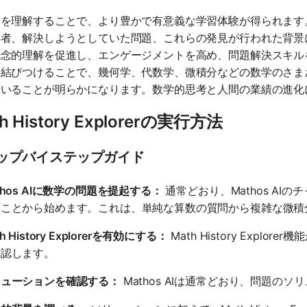
史を理解することで、より豊かで有意義な学習体験が得られます
学者、解決しようとしていた問題、これらの発見が行われた背景
概念的理解を促進し、エンゲージメントを高め、問題解決スキル
に結びつけることで、幾何学、代数学、微積分などの数学のさま
ていることが明らかになります。数学的思考と人間の業績の進化
h History Explorerの実行方法
ップバイステップガイド
thos AIに数学の問題を提起する：
通常どおり、Mathos A
ることから始めます。これは、単純な算数の質問から複雑な微積
h History Explorerを有効にする：
Math History Explo
確認します。
リューションを確認する：
Mathos AIは通常どおり、問題の