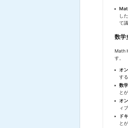
Mat
し
て
数学
Mat
す。
オ
す
数
と
オン
ィ
ド
と