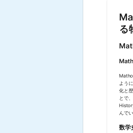
M
る
Mat
Math
Mat
よう
化と
とで、
His
んで
数学