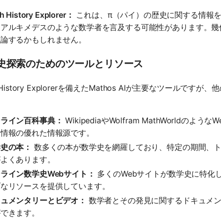
h History Explorer：
これは、π（パイ）の歴史に関する情報
たアルキメデスのような数学者を言及する可能性があります。幾
議論するかもしれません。
史探索のためのツールとリソース
h History Explorerを備えたMathos AIが主要なツー
ンライン百科事典：
WikipediaやWolfram MathWorl
る情報の優れた情報源です。
学史の本：
数多くの本が数学史を網羅しており、特定の期間、ト
がよくあります。
ライン数学史Webサイト：
多くのWebサイトが数学史に特化
ブなリソースを提供しています。
キュメンタリーとビデオ：
数学者とその発見に関するドキュメン
ができます。