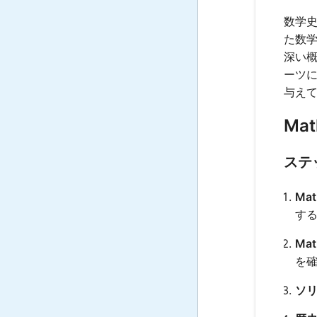
数学
た数
深い
ーツ
与え
Mat
ステ
Ma
す
Mat
を
ソ