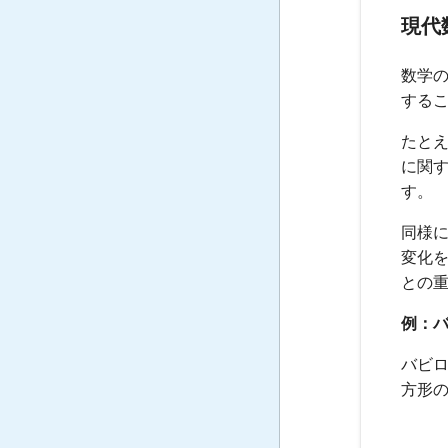
現代
数学
する
たと
に関
す。
同様に
変化
との
例：
バビロ
方形