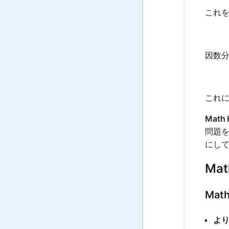
これ
因数
これ
Math 
問題
にし
Mat
Mat
よ