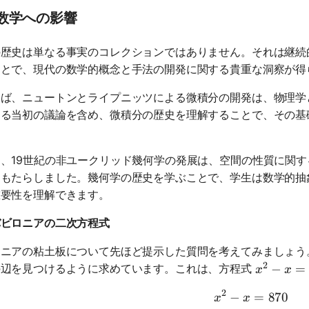
数学への影響
の歴史は単なる事実のコレクションではありません。それは継続
ことで、現代の数学的概念と手法の開発に関する貴重な洞察が得
えば、ニュートンとライプニッツによる微積分の開発は、物理学
する当初の議論を含め、微積分の歴史を理解することで、その基
、19世紀の非ユークリッド幾何学の発展は、空間の性質に関
をもたらしました。幾何学の歴史を学ぶことで、学生は数学的抽
重要性を理解できます。
バビロニアの二次方程式
ニアの粘土板について先ほど提示した質問を考えてみましょう
2
x^2 - x =
−
=
の辺を見つけるように求めています。これは、方程式
x
x
2
−
x^2 - x = 
=
870
x
x