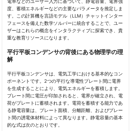
電率などのユーザー入力に基づいて、静電容量、電界強
度、蓄積エネルギーなどの主要なパラメータを推定しま
す。この計算機を言語モデル（LLM）チャットインター
フェースを備えた数学ソルバーに統合することで、ユー
ザーはこれらの概念をインタラクティブに探索でき、貴
重な教育リソースになります。
平行平板コンデンサの背後にある物理学の理
解
平行平板コンデンサは、電気工学における基本的なコン
ポーネントです。2つの平行な導電性プレート間に電界
を生成することにより、電気エネルギーを蓄積します。
プレート間に電圧が印加されると、電界が確立され、電
荷がプレートに蓄積されます。電荷を蓄積する能力であ
る静電容量は、プレート面積、分離距離、およびプレー
ト間の誘電体材料によって異なります。静電容量の基本
的な式は次のとおりです。