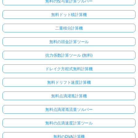
無料の投与量計算ソルバー
無料ドット積計算機
二重積分計算機
無料の頭金計算ツール
抗力係数計算ツール (無料)
ドレイク方程式無料計算機
こち
無料ドリフト速度計算機
らか
無料点滴灌漑計算機
らロ
グイ
無料点滴灌漑流量ソルバー
ン！
無料の点滴速度計算ツール
:
無料のDVA計算機