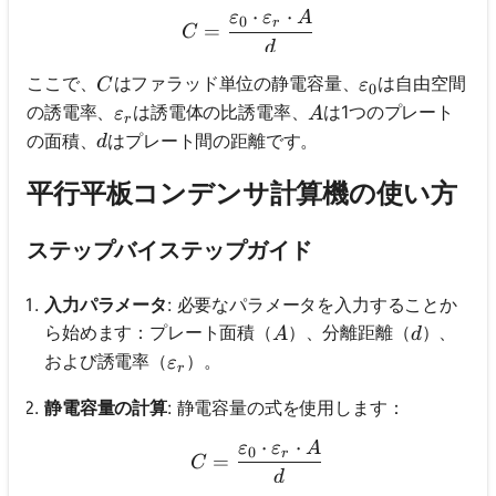
⋅
⋅
ε
ε
A
C = \frac{\varepsilon_0 \c
0
r
=
C
d
C
\varepsilon_0
ここで、
はファラッド単位の静電容量、
は自由空間
C
ε
0
\varepsilon_r
A
の誘電率、
は誘電体の比誘電率、
は1つのプレート
ε
A
r
d
の面積、
はプレート間の距離です。
d
平行平板コンデンサ計算機の使い方
ステップバイステップガイド
入力パラメータ
: 必要なパラメータを入力することか
A
d
ら始めます：プレート面積（
）、分離距離（
）、
A
d
\varepsilon_r
および誘電率（
）。
ε
r
静電容量の計算
: 静電容量の式を使用します：
⋅
⋅
ε
ε
A
C = \frac{\varepsilon_0 \
0
r
=
C
d