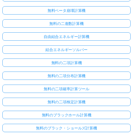
あ
無料ベータ崩壊計算機
り
ま
無料の二進数計算機
せ
ん
自由結合エネルギー計算機
最
結合エネルギーソルバー
初
の
無料の二項計算機
質
問
無料の二項分布計算機
を
す
無料の二項確率計算ツール
る
無料の二項検定計算機
無料のブラックホール計算機
無料のブラック・ショールズ計算機