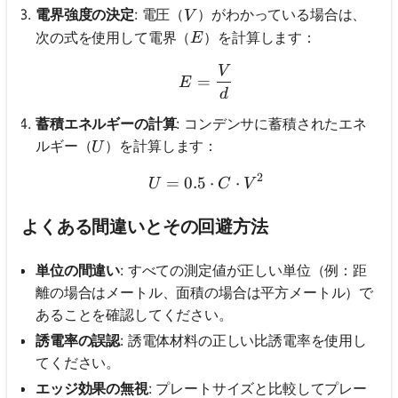
V
電界強度の決定
: 電圧（
）がわかっている場合は、
V
E
次の式を使用して電界（
）を計算します：
E
V
E = \frac{V}{d}
=
E
d
蓄積エネルギーの計算
: コンデンサに蓄積されたエネ
U
ルギー（
）を計算します：
U
2
=
0.5
U = 0.5 \cdot C \cdot V^
⋅
⋅
U
C
V
よくある間違いとその回避方法
単位の間違い
: すべての測定値が正しい単位（例：距
離の場合はメートル、面積の場合は平方メートル）で
あることを確認してください。
誘電率の誤認
: 誘電体材料の正しい比誘電率を使用し
てください。
エッジ効果の無視
: プレートサイズと比較してプレー