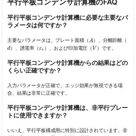
平行平板コンデンサ計算機のFAQ
平行平板コンデンサ計算機に必要な主要なパ
ラメータは何ですか？
A
主要なパラメータは、プレート面積（
）、分離距離（
A
d
\varepsilon_r
V
）、誘電率（
）、および印加電圧（
）です。
d
ε
V
r
平行平板コンデンサ計算機からの結果はどの
くらい正確ですか？
入力パラメータが正確で、エッジ効果が無視できる場
合、結果は非常に正確です。
平行平板コンデンサ計算機は、非平行プレー
トに使用できますか？
いいえ、平行平板構成用に特別に設計されています。非